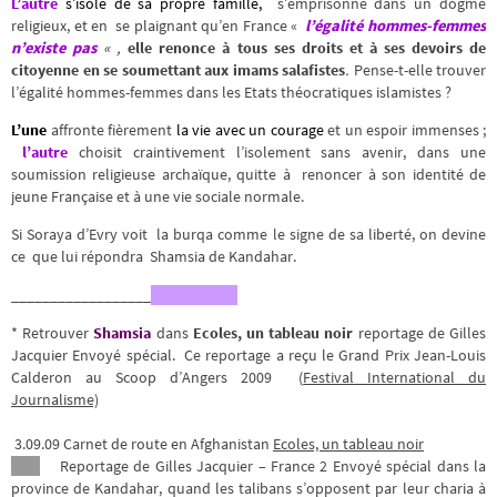
L’autre
s’isole de sa propre famille
,
s’emprisonne dans un dogme
religieux, et en se plaignant qu’en France «
l’égalité hommes-femmes
n’existe pas
« ,
elle renonce à tous ses droits et à ses devoirs de
citoyenne en se soumettant aux imams salafistes
.
Pense-t-elle trouver
l’égalité hommes-femmes dans les Etats théocratiques islamistes ?
L’une
affronte fièrement
la vie avec un courage
et un espoir immenses ;
l’autre
choisit craintivement l’isolement sans avenir, dans une
soumission religieuse archaïque, quitte à renoncer à son identité de
jeune Française et à une vie sociale normale.
Si Soraya d’Evry voit la burqa comme le signe de sa liberté, on devine
ce que lui répondra Shamsia de Kandahar.
__________________
* Retrouver
Shamsia
dans
Ecoles, un tableau noir
reportage de Gilles
Jacquier Envoyé spécial. Ce reportage a reçu le Grand Prix Jean-Louis
Calderon au Scoop d’Angers 2009 (
Festival International du
Journalisme)
3.09.09 Carnet de route en Afghanistan
Ecoles, un tableau noir
Reportage de Gilles Jacquier – France 2 Envoyé spécial dans la
province de Kandahar, quand les talibans s’opposent par leur charia à