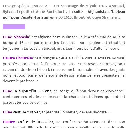
Envoyé spécial France 2 – Un reportage de Miyuki Droz Aramaki,
Sylvain Lepetit et Anne Rochefort :
La suite – Afghanistan, Tableau
noir pour l’école, 4 ans après
7.09.2013. Ils ont retrouvé Shamsia …
L’une
Shamsia
* est afghane et musulmane ; elle a été vitriolée sous sa
burqa à 16 ans parce que les talibans, non seulement étouffent
les jeunes filles sous un linceul, mais leur interdisent d’aller à l’école.
L’autre Christelle
**est française ; elle a suivi le cursus scolaire normal,
puis s’est convertie à l’islam à 18 ans, et Soraya désormais, sort
rarement de chez elle ou bien sous une burqa noire et avec des gants
noirs ; et pour parler de la scolarité de son enfant, elle se présente ainsi
devant le professeur.
L’une
a aujourd’hui 18 ans
, ne songe qu’à son devoir de citoyenne :
continuer ses études en bravant la charia des talibans qui brûlent
partout les écoles de filles.
L’une
veut se cultiver
, apprendre un métier, devenir avocate …
L’autre
arrête de travailler
, se confine volontairement dans son
appartement. Elle a lu le coran et pense qu’elle imite avec le voile