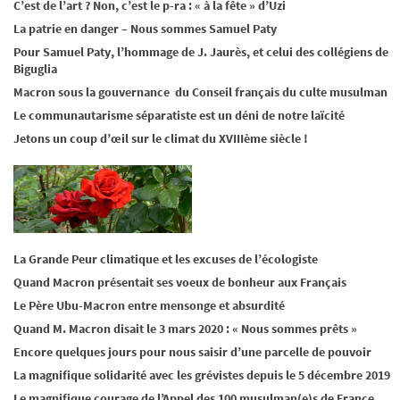
C’est de l’art ? Non, c’est le p-ra : « à la fête » d’Uzi
La patrie en danger – Nous sommes Samuel Paty
Pour Samuel Paty, l’hommage de J. Jaurès, et celui des collégiens de
Biguglia
Macron sous la gouvernance du Conseil français du culte musulman
Le communautarisme séparatiste est un déni de notre laïcité
Jetons un coup d’œil sur le climat du XVIIIème siècle !
La Grande Peur climatique et les excuses de l’écologiste
Quand Macron présentait ses voeux de bonheur aux Français
Le Père Ubu-Macron entre mensonge et absurdité
Quand M. Macron disait le 3 mars 2020 : « Nous sommes prêts »
Encore quelques jours pour nous saisir d’une parcelle de pouvoir
La magnifique solidarité avec les grévistes depuis le 5 décembre 2019
Le magnifique courage de l’Appel des 100 musulman(e)s de France