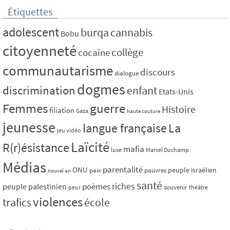
Étiquettes
adolescent
burqa
cannabis
Bobu
citoyenneté
collège
cocaïne
communautarisme
discours
dialogue
dogmes
discrimination
enfant
Etats-Unis
Femmes
guerre
Histoire
filiation
Gaza
haute couture
jeunesse
La
langue française
jeu vidéo
Laïcité
R(r)ésistance
mafia
luxe
Marcel Duchamp
Médias
parentalité
ONU
peuple israélien
paix
pauvres
nouvel an
santé
riches
poèmes
peuple palestinien
souvenir
peur
théâtre
violences
trafics
école