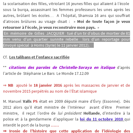
la scolarisation des filles, vitriolant 16 jeunes filles qui allaient à l’école
sous la burqa, assassinant les femmes professeurs les unes après les
autres, brûlant les écoles… A l’hôpital, Shamsia 16 ans qui souffrait
d’atroces brûlures au visage disait : »
Moi de toute façon je veux
retourner à l’école, je veux reconstruire mon pays.
»
En mémoire de Gilles JACQUIER
tué d’un tir d’obus de mortier de 81
mm venu d’un quartier sunnite rebelle lors d’un reportage pour
Envoyé spécial à Homs (Syrie) le 11 janvier 2012).
Cf.
Les talibans et l’enfance sacrifiée
**
citations des paroles de Christelle-Soraya en italique
d’après
l’article de Stéphanie Le Bars Le Monde 17.12.09
⇒
NB
ajouté le
18 janvier 2016
après les massacres de janvier et de
novembre 2015 perpétrés au nom de l’État islamique
M. Manuel
Valls
PS
était en 2009 député maire d’Évry (Essonne). Dès
2012 alors qu’il était ministre de l’Intérieur avant d’être Premier
ministre, il reçut l’ordre de
lui président
Hollande
, d’interdire à la
police et à la gendarmerie d’appliquer la
loi du 11 octobre 2010
qui
interdit le port de la burqa
……
⇒ Ironie de l’histoire que cette application de l’idéologie des