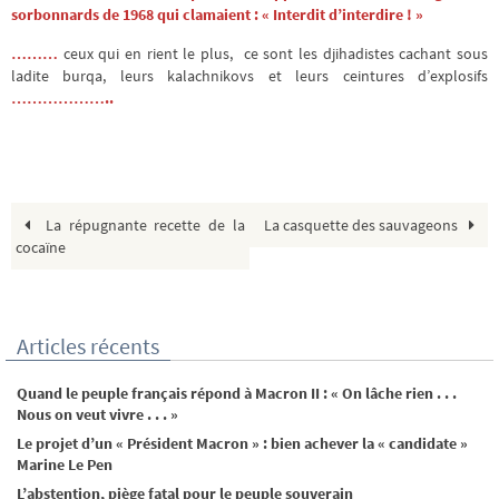
sorbonnards de 1968 qui clamaient : « Interdit d’interdire ! »
………
ceux qui en rient le plus, ce sont les djihadistes cachant sous
ladite burqa, leurs kalachnikovs et leurs ceintures d’explosifs
………………..
La répugnante recette de la
La casquette des sauvageons
cocaïne
Articles récents
Quand le peuple français répond à Macron II : « On lâche rien . . .
Nous on veut vivre . . . »
Le projet d’un « Président Macron » : bien achever la « candidate »
Marine Le Pen
L’abstention, piège fatal pour le peuple souverain