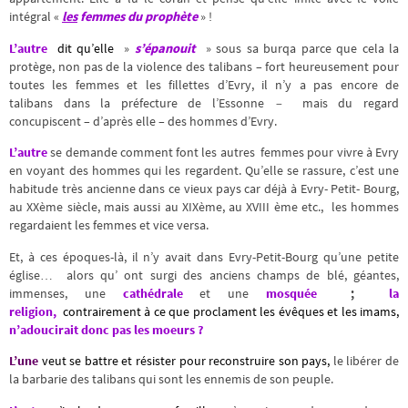
intégral «
les
femmes du prophète
» !
L’autre
dit qu’elle
»
s’épanouit
» sous sa burqa parce que cela la
protège, non pas de la violence des talibans – fort heureusement pour
toutes les femmes et les fillettes d’Evry, il n’y a pas encore de
talibans dans la préfecture de l’Essonne
–
mais du regard
concupiscent – d’après elle – des hommes d’Evry.
L’autre
se demande comment font les autres femmes pour vivre à Evry
en voyant des hommes qui les regardent. Qu’elle se rassure, c’est une
habitude très ancienne dans ce vieux pays car déjà à Evry- Petit- Bourg,
au XXème siècle, mais aussi au XIXème, au XVIII ème etc., les hommes
regardaient les femmes et vice versa.
Et, à ces époques-là, il n’y avait dans Evry-Petit-Bourg qu’une petite
église… alors qu’ ont surgi des anciens champs de blé, géantes,
immenses, une
cathédrale
et une
mosquée
;
la
religion,
contrairement à ce que proclament
les évêques et les imam
s,
n’adoucirait donc pas les moeurs ?
L’une
veut se battre et résister pour reconstruire son pays
,
le libérer de
la barbarie des talibans qui sont les ennemis de son peuple.