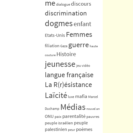
me
discours
dialogue
discrimination
dogmes
enfant
Femmes
Etats-Unis
guerre
filiation
Gaza
haute
Histoire
couture
jeunesse
jeu vidéo
langue française
La R(r)ésistance
Laïcité
mafia
luxe
Marcel
Médias
Duchamp
nouvel an
parentalité
ONU
paix
pauvres
peuple
peuple israélien
poèmes
palestinien
peur