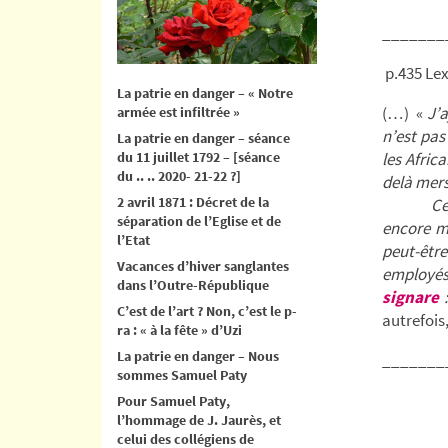
_______
p.435 Le
La patrie en danger – « Notre
(…) «
J’a
armée est infiltrée »
n’est pas
La patrie en danger – séance
du 11 juillet 1792 – [séance
les Afric
du .. .. 2020- 21-22 ?]
delà mers
2 avril 1871 : Décret de la
Cependan
séparation de l’Eglise et de
encore mo
l’Etat
peut-être
Vacances d’hiver sanglantes
employés 
dans l’Outre-République
signare
C’est de l’art ? Non, c’est le p-
autrefois
ra : « à la fête » d’Uzi
La patrie en danger – Nous
_______
sommes Samuel Paty
Pour Samuel Paty,
l’hommage de J. Jaurès, et
celui des collégiens de