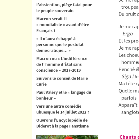
L’abstention, piège fatal pour
troupea
le peuple souverain
Du bruit 
Macron serait-il
« mondialiste » avant d’être
Je me rap
Français ?
Ergo
« Il n’aura échappé à
Et les pr
personne que le postulat
Je me rapp
démocratique… »
Les choeur
Macron ou « L’indifférence
hommes,
de l’ homme d’État sans
Penché él
conscience » 2017-2019
Siga !
Je
Suivons le conseil de Marie
Ma tête 
Curie
Quelle ma
Paul Valéry et le « langage du
parfois
bonheur »
Apparaît 
Vers une autre comédie
sanglote
ubuesque le 14 juillet 2022 ?
Ouvrons l’Encyclopédie de
Diderot à la page Fanatisme
Chants 