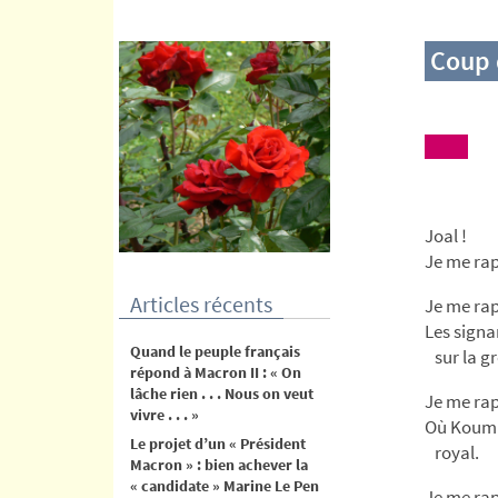
contenu
Coup 
Joal !
Je me rap
Articles récents
Je me rap
Les signa
Quand le peuple français
sur la gr
répond à Macron II : « On
lâche rien . . . Nous on veut
Je me rap
vivre . . . »
Où Koumba
Le projet d’un « Président
royal.
Macron » : bien achever la
« candidate » Marine Le Pen
Je me rap