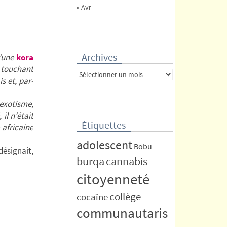
« Avr
Archives
u’une
kora
n touchant
Archives
s et, par-
exotisme,
il n’était
Étiquettes
 africaine
adolescent
Bobu
désignait,
burqa
cannabis
citoyenneté
collège
cocaïne
communautaris