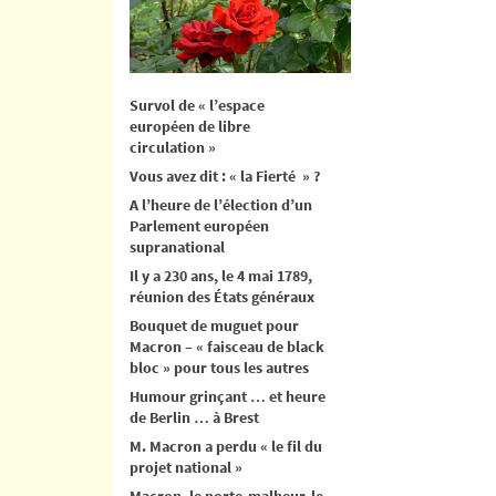
Survol de « l’espace
européen de libre
circulation »
Vous avez dit : « la Fierté » ?
A l’heure de l’élection d’un
Parlement européen
supranational
Il y a 230 ans, le 4 mai 1789,
réunion des États généraux
Bouquet de muguet pour
Macron – « faisceau de black
bloc » pour tous les autres
Humour grinçant … et heure
de Berlin … à Brest
M. Macron a perdu « le fil du
projet national »
Macron, le porte-malheur, le