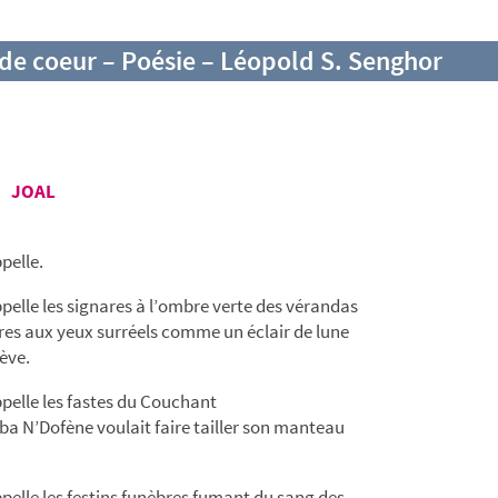
de coeur – Poésie – Léopold S. Senghor
JOAL
pelle.
pelle les signares à l’ombre verte des vérandas
res aux yeux surréels comme un éclair de lune
ève.
pelle les fastes du Couchant
 N’Dofène voulait faire tailler son manteau
pelle les festins funèbres fumant du sang des