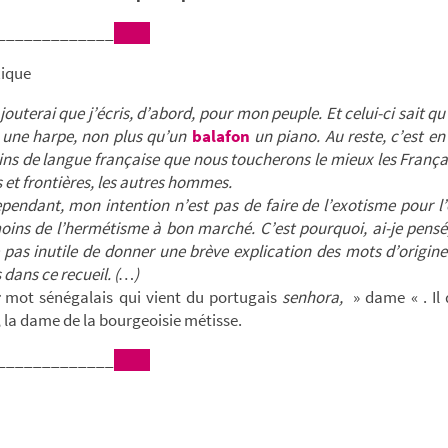
_____________
xique
jouterai que j’écris, d’abord, pour mon peuple. Et celui-ci sait q
 une harpe, non plus qu’un
balafon
un piano. Au reste, c’est e
ains de langue française que nous toucherons le mieux les Françai
 et frontières, les autres hommes.
t, mon intention n’est pas de faire de l’exotisme pour l’
ins de l’hermétisme à bon marché. C’est pourquoi, ai-je pensé, 
 pas inutile de donner une brève explication des mots d’origine
dans ce recueil. (…)
:
mot sénégalais qui vient du portugais
senhora,
» dame « . Il 
, la dame de la bourgeoisie métisse.
_____________