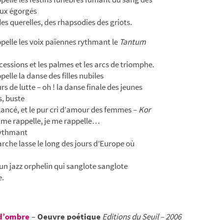
ux égorgés
des querelles, des rhapsodies des griots.
pelle les voix païennes rythmant le
Tantum
ocessions et les palmes et les arcs de triomphe.
elle la danse des filles nubiles
s de lutte – oh ! la danse finale des jeunes
 buste
ancé, et le pur cri d’amour des femmes –
Kor
 me rappelle, je me rappelle…
rythmant
rche lasse le long des jours d’Europe où
un jazz orphelin qui sanglote sanglote
.
d’ombre
–
Oeuvre poétique
Editions du Seuil – 2006