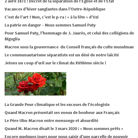
2 avril 1871 : Décret de la séparation de l’Eglise et de l’Etat
Vacances d’hiver sanglantes dans l’Outre-République
C’est de l’art ? Non, c’est le p-ra : « à la fête » d’Uzi
La patrie en danger – Nous sommes Samuel Paty
Pour Samuel Paty, l’hommage de J. Jaurès, et celui des collégiens de
Biguglia
Macron sous la gouvernance du Conseil français du culte musulman
Le communautarisme séparatiste est un déni de notre laïcité
Jetons un coup d’œil sur le climat du XVIIIème siècle !
La Grande Peur climatique et les excuses de l’écologiste
Quand Macron présentait ses voeux de bonheur aux Français
Le Père Ubu-Macron entre mensonge et absurdité
Quand M. Macron disait le 3 mars 2020 : « Nous sommes prêts »
Encore quelques jours pour nous saisir d’une parcelle de pouvoir