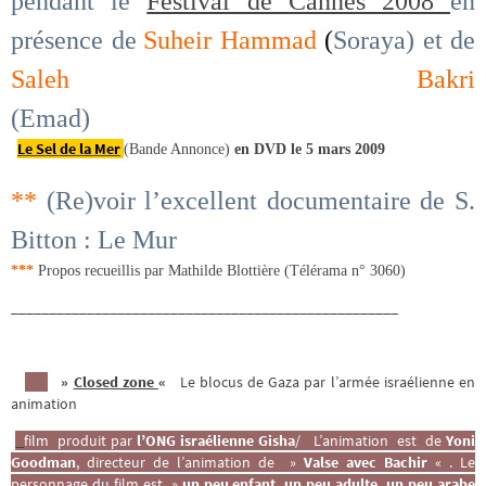
pendant le
Festival de Cannes 2008
en
présence de
Suheir Hammad
(
Soraya) et de
Saleh Bakri
(Emad)
Le Sel de la Mer
(Bande Annonce)
en DVD le 5 mars 2009
**
(Re)voir l’excellent documentaire de S.
Bitton : Le Mur
***
Propos recueillis par Mathilde Blottière (Télérama n° 3060)
___________________________________________________
»
Closed zone
«
Le blocus de Gaza par l’armée israélienne en
animation
film produit par
l’ONG israélienne Gisha
/
L’animation
est de
Yoni
Goodman
, directeur de l’animation de »
Valse avec Bachir
« . Le
personnage du film est »
un peu enfant, un peu adulte, un peu arabe