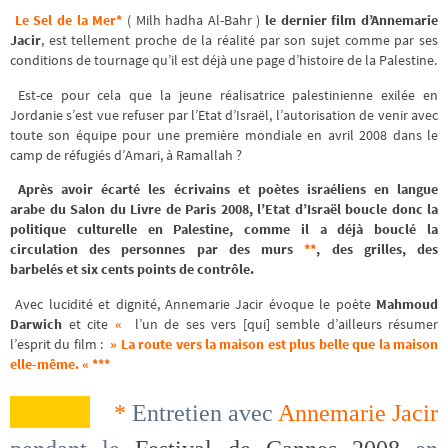
Le Sel de la Mer*
( Milh hadha Al-Bahr )
le dernier film d’Annemarie
Jacir
, est tellement proche de la réalité par son sujet comme par ses
conditions de tournage qu’il est déjà une page d’histoire de la Palestine.
Est-ce pour cela que la jeune réalisatrice palestinienne exilée en
Jordanie s’est vue refuser par l’Etat d’Israël, l’autorisation de venir avec
toute son équipe pour une première mondiale en avril 2008 dans le
camp de réfugiés d’Amari, à Ramallah ?
Après avoir écarté les écrivains et poètes israéliens en langue
arabe du Salon du Livre de Paris 2008, l’Etat d’Israël boucle donc la
politique culturelle en Palestine, comme il a déjà bouclé la
circulation des personnes par des murs
**
, des grilles, des
barbelés et six cents points de contrôle.
Avec lucidité et dignité, Annemarie Jacir évoque le poète
Mahmoud
Darwich
et cite
«
l’un de ses vers [qui] semble d’ailleurs résumer
l’esprit du film :
» La route vers la maison est plus belle que la maison
elle-même. « ***
*
Entretien avec
Annemarie Jacir