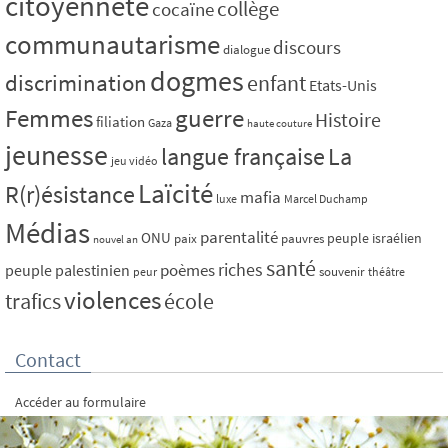
citoyenneté
collège
cocaïne
communautarisme
discours
dialogue
dogmes
discrimination
enfant
Etats-Unis
Femmes
guerre
Histoire
filiation
Gaza
haute couture
jeunesse
La
langue française
jeu vidéo
Laïcité
R(r)ésistance
mafia
luxe
Marcel Duchamp
Médias
parentalité
ONU
peuple israélien
paix
pauvres
nouvel an
santé
riches
poèmes
peuple palestinien
souvenir
peur
théâtre
violences
trafics
école
Contact
Accéder au formulaire