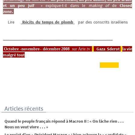
et un peu juif
» explique-t-il dans le
making of
de
Closed
zone.
Lire
Récits du temps de plomb
par des conscrits israéliens
____________________________________________________
Gaza Sderot
la vie
Octobre -novembre
–
décembre
2008
sur Arte.
tv
malgré tout
_____________________
Articles récents
Quand le peuple français répond à Macron II : « On lâche rien . . .
Nous on veut vivre . . . »
Le projet d’un « Président Macron » : bien achever la « candidate »