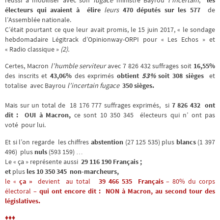
électeurs qui avaient à élire
leurs
470 députés sur les 577
de
l’Assemblée nationale.
C’était pourtant ce que leur avait promis, le 15 juin 2017, « le sondage
hebdomadaire Légitrack d’Opinionway-ORPI pour « Les Echos » et
« Radio classique »
(2).
Certes, Macron
l’humble
serviteur
avec 7 826 432 suffrages soit
16,55%
des inscrits et
43,06%
des exprimés
obtient
53%
soit 308 sièges
et
totalise avec Bayrou
l’incertain fugace
350 sièges.
Mais sur un total de 18 176 777 suffrages exprimés, si
7 826 432 ont
dit : OUI à Macron,
ce sont
10 350 345
électeurs qui n’ ont pas
voté pour lui.
Et si l’on regarde les chiffres
abstention
(27 125 535) plus
blancs
(1 397
496) plus
nuls
(593 159) …
Le «
ça
» représente aussi
29 116 190 Français ;
et
plus
les
10 350 345 non-marcheurs,
le
«
ça
»
devient au total
39 466 535 Français
– 80% du corps
électoral –
qui ont encore dit : NON à Macron, au second tour des
législatives.
♦♦♦