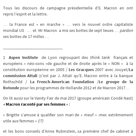
Tous les discours de campagne présidentielle d’E. Macron en ont
repris l’esprit et la lettre.
… la France est « en marche » … vers le nouvel ordre capitaliste
mondial US … et Mr Macron a mis ses bottes de sept lieues …
pardon
ses bottes de 17 milles …
____________________________
1
Aspen Institute
de Lyon regroupant des
think tank
français et
européens « néo-cons »de gauche et de droite après le « NON » à la
constitution européenne en 2005 /
Les Gracques
2007 avec Jouyet/
La
commission Attali
(c’est par J. Attali qu’E. Macron entre à la banque
Rothschild /
La French-American Foundation
/
Le groupe de la
Rotonde
pour les programmes de Hollande 2012 et de Macron 2017…
On lit aussi sur le Vanity Fair de mai 2017 (groupe américain Condé Nast)
«
Macron raconté par ses femmes
» :
« Brigitte s’amuse à qualifier son mari de « meuf » -mec extrêmement
utile aux femmes »
(!?)
et les bons conseils d’Anne Rubinstein, sa première chef de cabinet à