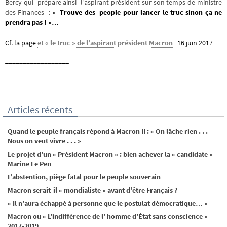
Bercy qui prépare ainsi l’aspirant président sur son temps de ministre
des Finances :
«
Trouve des people pour lancer le truc sinon ça ne
prendra pas ! »…
Cf. la page
et « le truc » de l’aspirant président Macron
16 juin 2017
__________________
Articles récents
Quand le peuple français répond à Macron II : « On lâche rien . . .
Nous on veut vivre . . . »
Le projet d’un « Président Macron » : bien achever la « candidate »
Marine Le Pen
L’abstention, piège fatal pour le peuple souverain
Macron serait-il « mondialiste » avant d’être Français ?
« Il n’aura échappé à personne que le postulat démocratique… »
Macron ou « L’indifférence de l’ homme d’État sans conscience »
2017-2019