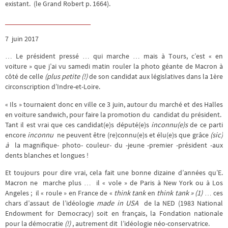
existant. (le Grand Robert p. 1664).
________________________
7 juin 2017
… Le président pressé … qui marche … mais à Tours, c’est « en
voiture » que j’ai vu samedi matin rouler la photo géante de Macron à
côté de celle
(plus petite (!)
de son candidat aux législatives dans la 1ère
circonscription d’Indre-et-Loire.
« Ils » tournaient donc en ville ce 3 juin, autour du marché et des Halles
en voiture sandwich, pour faire la promotion du candidat du président.
Tant il est vrai que ces candidat(e)s député(e)s
inconnu(e)s
de ce parti
encore
inconnu
ne peuvent être (re)connu(e)s et élu(e)s que grâce
(sic)
à
la magnifique- photo- couleur- du -jeune -premier -président -aux
dents blanches et longues !
Et toujours pour dire vrai, cela fait une bonne dizaine d’années qu’E.
Macron ne marche plus … il « vole » de Paris à New York ou à Los
Angeles ; il « roule » en France de «
think tank
en
think tank »
(1)
… ces
chars d’assaut de l’idéologie
made in USA
de la NED (1983 National
Endowment for Democracy) soit en français, la Fondation nationale
pour la démocratie
(!)
, autrement dit l’idéologie néo-conservatrice.