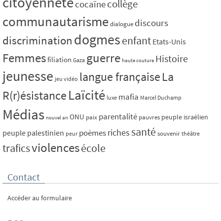
citoyenneté
collège
cocaïne
communautarisme
discours
dialogue
dogmes
discrimination
enfant
Etats-Unis
Femmes
guerre
Histoire
filiation
Gaza
haute couture
jeunesse
La
langue française
jeu vidéo
Laïcité
R(r)ésistance
mafia
luxe
Marcel Duchamp
Médias
parentalité
ONU
peuple israélien
paix
pauvres
nouvel an
santé
riches
poèmes
peuple palestinien
souvenir
peur
théâtre
violences
trafics
école
Contact
Accéder au formulaire