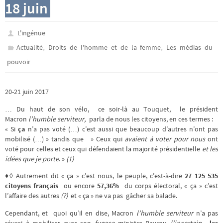
18 juin
L'ingénue
,
,
Actualité
Droits de l'homme et de la femme
Les médias du
pouvoir
20-21 juin 2017
… Du haut de son vélo, ce soir-là au Touquet, le président
Macron
l’humble serviteur,
parla de nous les citoyens, en ces termes :
« Si
ça
n’a pas voté (…) c’est aussi que beaucoup d’autres n’ont pas
mobilisé (…) » tandis que » Ceux qui
avaient à voter pour nous
ont
voté pour celles et ceux qui défendaient la majorité présidentielle
et les
idées que je porte
. »
(1)
♦◊ Autrement dit «
ça
» c’est nous, le peuple, c’est-à-dire
27 125 535
citoyens français
ou encore
57,36%
du corps électoral, «
ça
» c’est
l’affaire des autres
(?)
et «
ça
» ne va pas gâcher sa balade.
Cependant, et quoi qu’il en dise, Macron
l’humble serviteur
n’a pas
réussi à mobiliser avec son
fugace
ministre Bayrou
l’incertain
,
les