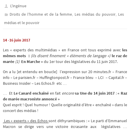
L'ingénue
,
,
Droits de l'homme et de la femme
Les médias du pouvoir
Les
médias et le pouvoir
14 -16 juin 2017
Les « experts des multimédias » en France ont tous exprimé avec
les
mêmes mots :
(ils disent finement « éléments de langage »)
le raz de
marée
(1)
En Marche »
du 1er tour des législatives du 11 juin 2017.
On a lu [et entendu en boucle] l’expression sur 20 minutes.fr – France
info – Le parisien.fr – Huffingtonpost.fr – France bleu – LCI – Capital.fr –
Business Insider – Les Echos.fr etc …
… Et
Le Canard enchaîné
en fait
encore
sa Une du 14 juin 2017
:
« Raz
de marée macroniste annoncé »
Quel esprit ! Quel humour ! Quelle originalité d’être « enchaîné » dans le
concert des médias !
Les « experts » des Echos
sont dithyrambiques : « Le parti d’Emmanuel
Macron se dirige vers une victoire écrasante aux législatives …