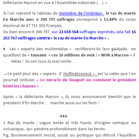
Déferlante Macron en vue à l’Assemblée nationale (…). »
Si l’on reprend le tableau du
ministère de l’Intérieur
,
le raz de marée
En Marche avec 6 390 797 suffrages
correspond à
13,44%
du corps
électoral de 47 751 350 Français.
Ou bien encore
6 390 797
sur
22 654 564
suffrages exprimés, cela fait
16
263 767 suffrages
contre
« le raz de marée En Marche « .
♦ Les « experts des multimédias » rectifieront-ils leur galéjade, en
qualifiant de
« tsunami »
ces 16 millions de voix : « NON à Macron » ?
… Hélas ! ils ont tous
la macronite …
→Le petit plus des « experts d’
Huffingtonpost »,
est la vidéo que l’on
pourrait intituler
« Le miracle du Touquet ou comment le président
bénit les chauves »
…
Après « la déferlante Macron », ils nous annonceront bientôt que le
président d’En Marche … marche aussi sur les flots !
♦♦♦
1 Raz de marée : vague isolée et très haute, d’origine sismique ou
volcanique, qui pénètre profondément dans les terres.
Fig. Bouleversement moral, social ou politique qui détruit l’équilibre