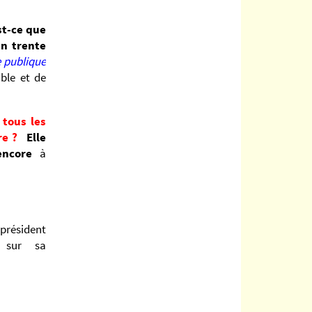
st-ce que
en trente
 publique
ble et de
 tous les
ure ?
Elle
 encore
à
-président
 sur sa