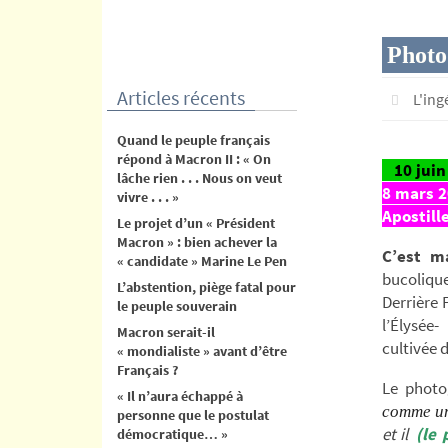
contenu
Photo 
Articles récents
L'in
Quand le peuple français
répond à Macron II : « On
10 jui
lâche rien . . . Nous on veut
8 mars 
vivre . . . »
Apostill
Le projet d’un « Président
Macron » : bien achever la
C’est m
« candidate » Marine Le Pen
bucoliqu
L’abstention, piège fatal pour
Derrière 
le peuple souverain
l’Élysée
Macron serait-il
cultivée d
« mondialiste » avant d’être
Français ?
Le photo
« Il n’aura échappé à
comme un
personne que le postulat
et il
(le
démocratique… »