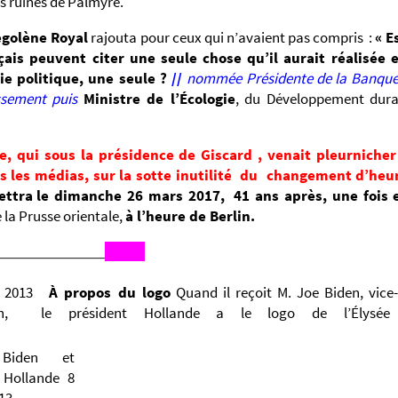
es ruines de Palmyre.
égolène Royal
rajouta pour ceux qui n’avaient pas compris :
« E
çais peuvent citer une seule chose qu’il aurait réalisée 
ie politique, une seule ?
//
nommée Présidente de la Banque
issement puis
Ministre de l’Écologie
, du Développement dura
le, qui sous la présidence de Giscard , venait pleurnicher
s les médias, sur la sotte inutilité du changement d’he
ttra
le dimanche 26 mars 2017,
41 ans après, une fois
e la Prusse orientale,
à l’heure de Berlin.
_______________
er 2013
À propos du logo
Quand il reçoit M. Joe Biden, vice
ain, le président Hollande a le logo de l’Élysée