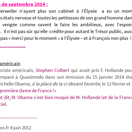
e de septembre 2014
:
erweiler n’ayant plus son cabinet à l’Élysée
a eu un mom
es états nerveux et toutes les petitesses de son grand homme dans
st vengée comme savent le faire les ambitieux, avec l’espoir
 Il n’est pas sûr qu’elle crédite pour autant le Trésor public, aus
s pas « merci pour le moment » à l’Élysée – et à François non plus !
__________
 américain
iste américain,
Stephen Colbert
qui avait pris F. Hollande pou
comparé à Quasimodo dans son émission du 15 janvier 2014 étai
ichelle Obama,
à la place de la ci-devant favorite
, le 12 février e
a première dame de France !»
 dit, M. Obama s’est bien moqué de M. Hollande (et de la Franc
iel.
______________
on.fr 4 juin 2012