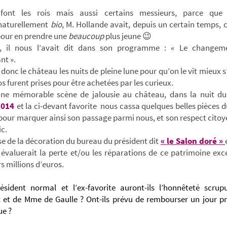
ont les rois mais aussi certains messieurs, parce que 
 naturellement
bio
, M. Hollande avait, depuis un certain temps,
pour en prendre une
beaucoup
plus jeune 😉
rs, il nous l’avait dit dans son programme : « Le changeme
nt ».
t donc le château les nuits de pleine lune pour qu’on le vît mieux 
s furent prises pour être achetées par les curieux.
 une mémorable scène de jalousie au château, dans la nuit d
2014
et la ci-devant favorite nous cassa quelques belles pièces d
pour marquer ainsi son passage parmi nous, et son respect citoy
ic.
se de la décoration du bureau du président dit
« le Salon doré »
évaluerait la perte et/ou les réparations de ce patrimoine exc
rs millions d’euros.
ésident normal et l’ex-favorite auront-ils l’honnêteté scrup
t et de Mme de Gaulle ? Ont-ils prévu de rembourser un jour pr
ue ?