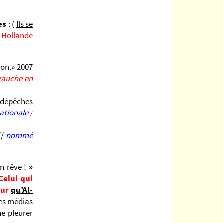
res
:
(
Ils se
 Hollande
non.» 2007
 gauche en
es dépêches
ationale
/
//
nommé
n rêve !
»
Celui qui
eur
qu’Al-
les médias
ne pleurer