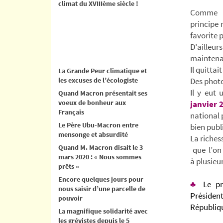
climat du XVIIIème siècle !
Comme f
principe
favorite 
D’ailleu
maintena
Il quittai
La Grande Peur climatique et
les excuses de l’écologiste
Des photo
Il y eut
Quand Macron présentait ses
voeux de bonheur aux
janvier 
Français
national 
Le Père Ubu-Macron entre
bien publ
mensonge et absurdité
La riches
Quand M. Macron disait le 3
que l’on 
mars 2020 : « Nous sommes
à plusieu
prêts »
Encore quelques jours pour
♣
Le pr
nous saisir d’une parcelle de
Présiden
pouvoir
Républiq
La magnifique solidarité avec
les grévistes depuis le 5