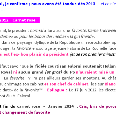
ui, je confirme ; nous avons été tondus dès 2013
…et ce n’es
……
 2012
Carnet rose
mal, le président
normal
a lui aussi une
favorite, Dame Trierweil
 dame
» ou
pour les bobus des médias
«
la girl friend
».
! dans ce paysage idyllique de la République « irréprochable» a
uage : la
favorite
encourage le jeune Falorni de La Rochelle fac
ui est
l’ex- bon plaisir du président
(et de son premier minist
l faut savoir que
le fidèle courtisan Falorni soutenait Holla
 Royal
ni
aucun grand
(et gros)
du PS
n’auraient misé un 
♦
La
favorite
n’ ira pas ailleurs garder ses moutons. Au châ
 au chômage son cabinet
et
son chef de cabinet
, le sieur
Bianc
e date» de la
favorite
.**
Épilogue :
Le 17 juin 2012, les élect
ont élu M. Falorni.
t fin du
carnet rose
–
Janvier 2014
:
Cris, bris de porc
t changement de favorite