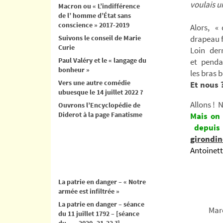
voulais u
Macron ou « L’indifférence
de l’ homme d’État sans
conscience » 2017-2019
Alors,
« 
Suivons le conseil de Marie
drapeau f
Curie
Loin der
Paul Valéry et le « langage du
et penda
bonheur »
les bras b
Vers une autre comédie
Et nous 
ubuesque le 14 juillet 2022 ?
Allons ! 
Ouvrons l’Encyclopédie de
Diderot à la page Fanatisme
Mais on 
depuis 
girondi
Antoinett
La patrie en danger – « Notre
armée est infiltrée »
La patrie en danger – séance
Marchons
du 11 juillet 1792 – [séance
du .. .. 2020- 21-22 ?]