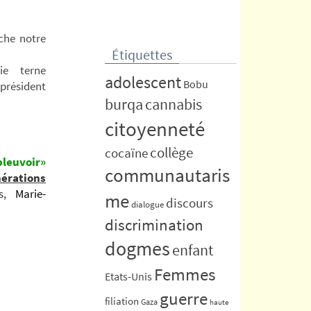
che notre
Étiquettes
rie terne
adolescent
Bobu
président
burqa
cannabis
citoyenneté
collège
cocaïne
pleuvoir»
communautaris
érations
es,
Marie-
me
discours
dialogue
discrimination
dogmes
enfant
Femmes
Etats-Unis
guerre
filiation
Gaza
haute