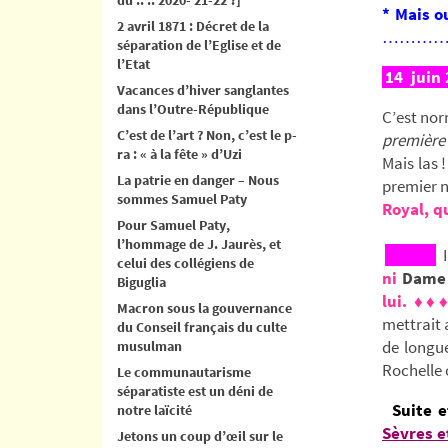
* Mais o
2 avril 1871 : Décret de la
………
séparation de l’Eglise et de
l’Etat
14 juin
Vacances d’hiver sanglantes
dans l’Outre-République
C’est nor
C’est de l’art ? Non, c’est le p-
première
ra : « à la fête » d’Uzi
Mais las 
La patrie en danger – Nous
premier n
sommes Samuel Paty
Royal, q
Pour Samuel Paty,
l’hommage de J. Jaurès, et
I
celui des collégiens de
ni
Dame
Biguglia
lui. ♦♦
Macron sous la gouvernance
mettrait
du Conseil français du culte
de longu
musulman
Rochelle 
Le communautarisme
séparatiste est un déni de
Suite e
notre laïcité
Sèvres e
Jetons un coup d’œil sur le