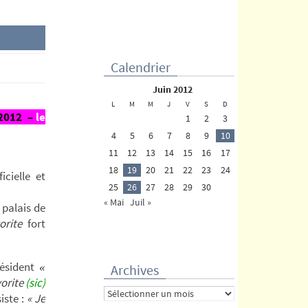
Calendrier
juin 2012
L
M
M
J
V
S
D
201
2 –
le
1
2
3
4
5
6
7
8
9
10
11
12
13
14
15
16
17
18
19
20
21
22
23
24
cielle et
25
26
27
28
29
30
« Mai
Juil »
 palais de
rite
fort
résident
«
Archives
vorite
(sic)
Archives
iste :
« Je