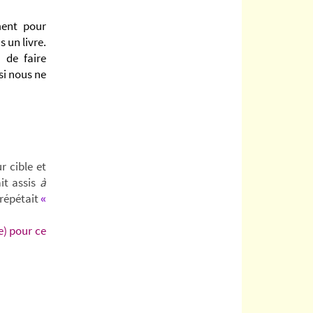
ent pour
 un livre.
 de faire
si nous ne
r cible et
t assis
à
t répétait
«
e) pour ce