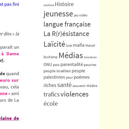
Histoire
t pas fini
couture
jeunesse
jeu vidéo
langue française
La R(r)ésistance
er
dite «
la
Laïcité
mafia
luxe
Marcel
pparaît un
Médias
e
à Dame
Duchamp
nouvel an
re
).
parentalité
ONU
paix
pauvres
peuple
peuple israélien
nde
quand
poèmes
palestinien
peur
euro sur
santé
riches
souvenir
teau
,
cela
théâtre
violences
one
« ami
trafics
eurs de La
école
elaine de