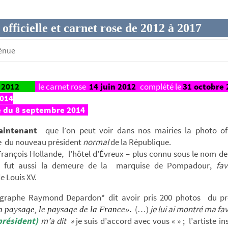
officielle et carnet rose de 2012 à 2017
génue
n 2012
le carnet rose
14 juin 2012
complété le
31 octobre 
2014
e du 8 septembre 2014
aintenant
que l’on peut voir dans nos mairies la photo offi
e du nouveau président
normal
de la République.
François Hollande, l’hôtel d’Évreux – plus connu sous le nom de
- fut aussi la demeure de la marquise de Pompadour,
favo
e Louis XV.
graphe Raymond Depardon* dit avoir pris 200 photos du p
(…)
je lui ai montré ma fa
 paysage, le paysage de la France».
 président)
m’a dit »
je suis d’accord avec vous « » ; l’artiste ins