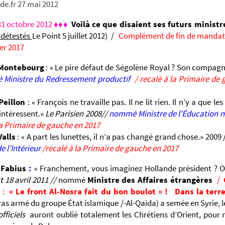
de.fr 27 mai 2012
1 octobre 2012
♦♦♦
Voilà ce que disaient ses futurs minist
 détestés
Le Point 5 juillet 2012) /
Complément de fin de mandat
ier 2017
Montebourg
: « Le pire défaut de Ségolène Royal ? Son compag
Ministre du
Redressement
productif
/ recalé à la Primaire de
Peillon
: « François ne travaille pas. Il ne lit rien. Il n’y a que l
’intéressent.»
Le Parisien 2008//
nommé Ministre de l’Éducation n
la Primaire de gauche en 2017
alls
: « A part les lunettes, il n’a pas changé grand chose.» 2009 
e l’Intérieur
/
recalé à la Primaire de gauche en 2017
 Fabius
:
« Franchement, vous imaginez Hollande président ? O
 18 avril 2011 //
nommé
Ministre des Affaires étrangères
/
t
:
« Le front Al-Nosra fait du bon boulot » !
Dans la terr
ras armé du groupe État islamique /-Al-Qaida) a semée en Syrie
,
officiels
auront oublié totalement les Chrétiens d’Orient, pour 