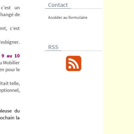
Contact
c’est un
 changé de
Accéder au formulaire
nt, c’est
s’esbigner.
RSS
u
9 au 10
u Mobilier
en pour le
était telle,
eptionnel,
uleuse
du
ochain la