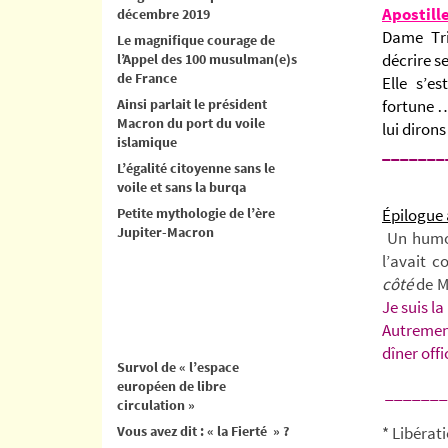
Apostill
décembre 2019
Dame Tri
Le magnifique courage de
décrire s
l’Appel des 100 musulman(e)s
de France
Elle s’e
Ainsi parlait le président
fortune …
Macron du port du voile
lui diron
islamique
_______
L’égalité citoyenne sans le
voile et sans la burqa
Petite mythologie de l’ère
Épilogue
Jupiter-Macron
Un humor
l’avait 
côté
de M
Je suis l
Autrement
dîner offic
Survol de « l’espace
européen de libre
_______
circulation »
Vous avez dit : « la Fierté » ?
* Libérati