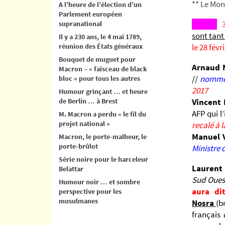
** Le Mon
A l’heure de l’élection d’un
Parlement européen
3
supranational
sont tant
Il y a 230 ans, le 4 mai 1789,
réunion des États généraux
le 28 févr
Bouquet de muguet pour
Arnaud 
Macron – « faisceau de black
//
nommé 
bloc » pour tous les autres
2017
Humour grinçant … et heure
de Berlin … à Brest
Vincent 
AFP qui l
M. Macron a perdu « le fil du
projet national »
recalé à 
Manuel V
Macron, le porte-malheur, le
porte-brûlot
Ministre d
Série noire pour le harceleur
Laurent
Belattar
Sud Ouest
Humour noir … et sombre
aura di
perspective pour les
musulmanes
Nosra
(b
français