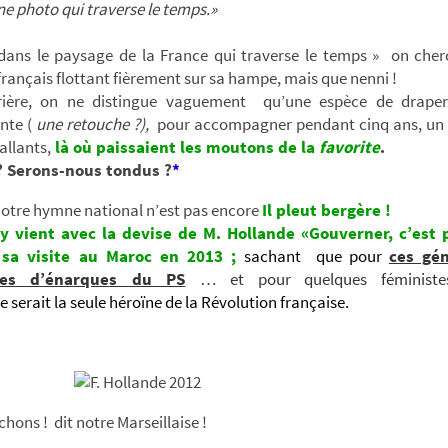
ne photo qui traverse le temps.»
dans le paysage de la France qui traverse le temps » on cher
rançais flottant fièrement sur sa hampe, mais que nenni !
rière, on ne distingue vaguement qu’une espèce de drape
nte (
une retouche ?),
pour accompagner pendant cinq ans, un 
allants,
là où paissaient les moutons de la
favorite
.
? Serons-nous tondus ?
*
Notre hymne national n’est pas encore
Il pleut bergère !
y vient avec la devise de M. Hollande «Gouverner, c’est 
sa visite au Maroc en 2013 ;
sachant que pour
ces gén
nes d’énarques du PS
… et pour quelques féminist
e serait la seule héroïne de la Révolution française.
 ! dit notre Marseillaise !