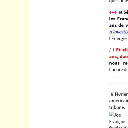
que sur l
♦♦♦
et
S
les Fran
ans de v
d’invest
l’Énergie
/
/ Et el
ans, dan
nous me
l’heure d
________
8 févri
améric
tribune.