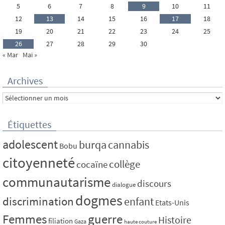
5
6
7
8
9
10
11
12
13
14
15
16
17
18
19
20
21
22
23
24
25
26
27
28
29
30
« Mar
Mai »
Archives
Archives
Étiquettes
adolescent
burqa
cannabis
Bobu
citoyenneté
collège
cocaïne
communautarisme
discours
dialogue
dogmes
discrimination
enfant
Etats-Unis
Femmes
guerre
Histoire
filiation
Gaza
haute couture