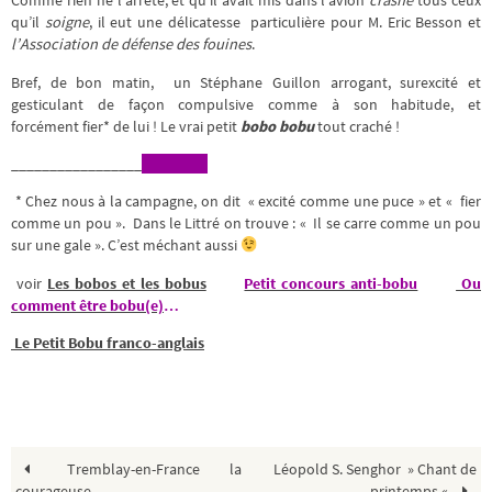
Comme rien ne l’arrête, et qu’il avait mis dans l’avion
crashé
tous ceux
qu’il
soigne
, il eut une délicatesse particulière pour M. Eric Besson et
l’Association de défense des fouines
.
Bref, de bon matin, un Stéphane Guillon arrogant, surexcité et
gesticulant de façon compulsive comme à son habitude, et
forcément fier* de lui ! Le vrai petit
bobo bobu
tout craché !
_________________
* Chez nous à la campagne, on dit « excité comme une puce » et « fier
comme un pou ». Dans le Littré on trouve : « Il se carre comme un pou
sur une gale ». C’est méchant aussi
voir
Les bobos et les bobus
Petit concours anti-bobu
Ou
comment être bobu(e)
…
Le Petit Bobu franco-anglais
Tremblay-en-France la
Léopold S. Senghor » Chant de
courageuse
printemps «