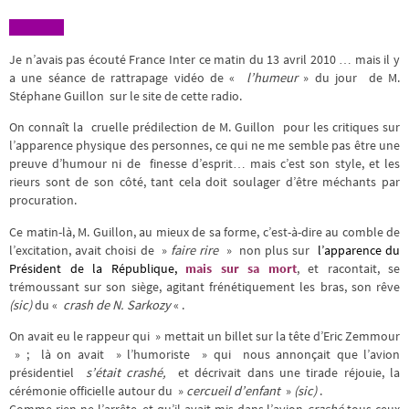
Je n’avais pas écouté France Inter ce matin du 13 avril 2010 … mais il y
a une séance de rattrapage vidéo de «
l’humeur
» du jour de M.
Stéphane Guillon sur le site de cette radio.
On connaît la cruelle prédilection de M. Guillon pour les critiques
sur
l’apparence physique des personnes, ce qui ne me semble pas être une
preuve d’humour ni de finesse d’esprit… mais c’est son style, et les
rieurs sont de son côté, tant cela doit soulager d’être méchants par
procuration.
Ce matin-là, M. Guillon, au mieux de sa forme, c’est-à-dire au comble de
l’excitation, avait choisi de »
faire rire
» non plus sur
l’apparence du
Président de la République,
mais sur sa mort
, et racontait, se
trémoussant sur son siège, agitant frénétiquement les bras, son rêve
(sic)
du «
crash de N. Sarkozy
« .
On avait eu le rappeur qui » mettait un billet sur la tête d’Eric Zemmour
» ; là on avait » l’humoriste » qui nous annonçait que l’avion
présidentiel
s’était crashé,
et décrivait dans une tirade réjouie, la
cérémonie officielle autour du »
cercueil d’enfant
»
(sic)
.