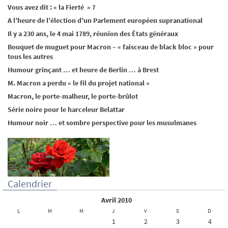
Vous avez dit : « la Fierté » ?
A l’heure de l’élection d’un Parlement européen supranational
Il y a 230 ans, le 4 mai 1789, réunion des États généraux
Bouquet de muguet pour Macron – « faisceau de black bloc » pour
tous les autres
Humour grinçant … et heure de Berlin … à Brest
M. Macron a perdu « le fil du projet national »
Macron, le porte-malheur, le porte-brûlot
Série noire pour le harceleur Belattar
Humour noir … et sombre perspective pour les musulmanes
Calendrier
avril 2010
L
M
M
J
V
S
D
1
2
3
4