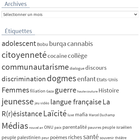
Archives
Archives
Étiquettes
adolescent
burqa
cannabis
Bobu
citoyenneté
collège
cocaïne
communautarisme
discours
dialogue
dogmes
discrimination
enfant
Etats-Unis
Femmes
guerre
Histoire
filiation
Gaza
haute couture
jeunesse
La
langue française
jeu vidéo
Laïcité
R(r)ésistance
mafia
luxe
Marcel Duchamp
Médias
parentalité
ONU
peuple israélien
paix
pauvres
nouvel an
santé
riches
poèmes
peuple palestinien
souvenir
peur
théâtre