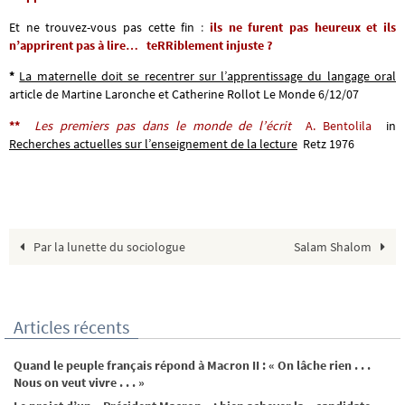
Et ne trouvez-vous pas cette fin
:
ils ne furent pas heureux et ils
n’apprirent pas à lire…
teRRiblement injuste ?
*
La maternelle doit se recentrer sur l’apprentissage du langage oral
article de Martine Laronche et Catherine Rollot Le Monde 6/12/07
**
Les premiers pas dans le monde de l’écrit
A. Bentolila
in
Recherches actuelles sur l’enseignement de la lecture
Retz 1976
Par la lunette du sociologue
Salam Shalom
Articles récents
Quand le peuple français répond à Macron II : « On lâche rien . . .
Nous on veut vivre . . . »