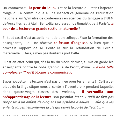
On connaissait
la peur du loup.
Est-ce la lecture du Petit Chaperon
rouge qui a communiqué à une inspectrice générale de l’éducation
nationale, un
(e)
maître de conférences en sciences du langage à l’IUFM
de Versailles et à Alain Bentolila, professeur de linguistique à Paris-V,
la
peur de la lecture en grande section maternelle
?
En tout cas, il n’est actuellement de bon colloque
*
sur la formation des
enseignants, qui ne réactive
ce frisson d’angoisse
. Si bien que le
prochain rapport de M. Bentolila sur la refondation de l’école
maternelle lui fera, à n’en pas douter la part belle.
Il est en effet celui qui, dès la fin du siècle dernier, a mis en garde les
enseignants contre le code graphique de l’écrit, d’une »
d’une telle
complexité
«
**
qu’il bloque la communication
.
Saperlipopette ! la lecture n’est pas un jeu pour les enfants ! Ce Barbe-
bleue de la linguistique nous a conté » l’ aventure » pendant laquelle,
dans quatre-vingts classes des Yvelines,
il verrouilla tout
préapprentissage de la lecture
, son postulat étant »
qu’il ne faut pas
proposer à un enfant de cinq ans un système d’adulte
…
afin que les
enfants forgent eux-mêmes la clé qui ouvre la porte de l’écrit
… »