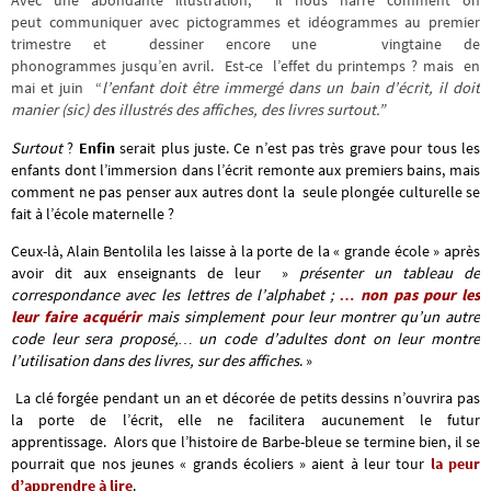
Avec une abondante illustration, il nous narre comment on
peut communiquer avec pictogrammes et idéogrammes au premier
trimestre et dessiner encore une vingtaine de
phonogrammes jusqu’en avril. Est-ce l’effet du printemps ? mais en
mai et juin “
l’enfant doit être immergé dans un bain d’écrit, il doit
manier (sic) des illustrés des affiches, des livres surtout.”
Surtout
?
Enfin
serait plus juste.
Ce n’est pas très grave pour tous les
enfants dont l’immersion dans l’écrit remonte aux premiers bains,
mais
comment ne pas penser aux autres dont la seule plongée culturelle se
fait à l’école maternelle ?
Ceux-là, Alain Bentolila les laisse à la porte de la « grande école » après
avoir dit aux enseignants de leur »
présenter un tableau de
correspondance avec les lettres de l’alphabet ;
… non pas pour les
leur faire acquérir
mais simplement pour leur montrer qu’un autre
code leur sera proposé,… un code d’adultes dont on leur montre
l’utilisation dans des livres, sur des affiches
. »
La clé forgée pendant un an et décorée de petits dessins n’ouvrira pas
la porte de l’écrit, elle ne facilitera aucunement le futur
apprentissage.
Alors que l’histoire de Barbe-bleue se termine bien, il se
pourrait que nos jeunes « grands écoliers » aient à leur tour
la peur
d’apprendre à lire
.