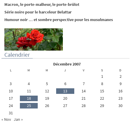
Macron, le porte-malheur, le porte-brûlot
Série noire pour le harceleur Belattar
Humour noir … et sombre perspective pour les musulmanes
Calendrier
décembre 2007
L
M
M
J
V
S
D
1
2
3
4
5
6
7
8
9
10
11
12
13
14
15
16
17
18
19
20
21
22
23
24
25
26
27
28
29
30
31
« Nov
Jan »