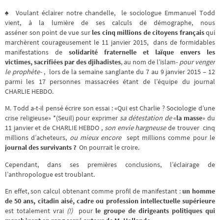
♠ Voulant éclairer notre chandelle, le sociologue Emmanuel Todd
vient, à la lumière
de ses calculs de démographe, nous
asséner son point de vue sur
les cinq millions de citoyens français
qui
marchèrent courageusement le 11 janvier 2015, dans de
formidables
manifestations de
solidarité fraternelle et laïque envers les
victimes, sacrifiées par des djihadistes
, au nom de l’islam-
pour venger
le prophète-
, lors de la semaine sanglante du 7 au 9 janvier 2015 – 12
parmi les 17 personnes massacrées étant de l’équipe du journal
CHARLIE HEBDO.
M. Todd a-t-il pensé écrire son essai : «Qui est Charlie ? Sociologie d’une
crise religieuse» *(Seuil) pour exprimer
sa détestation de
«
la masse
» du
11 janvier et de CHARLIE HEBDO ,
son envie hargneuse
de trouver cinq
millions d’acheteurs,
ou mieux encore
sept millions comme pour le
journal des survivants ?
On pourrait le croire.
Cependant, dans ses premières conclusions, l’éclairage de
l’anthropologue est troublant.
En effet, son calcul obtenant comme profil de manifestant :
un homme
de 50 ans, citadin aisé, cadre ou profession intellectuelle
supérieure
est totalement vrai
(!)
pour
le groupe de dirigeants politiques qui