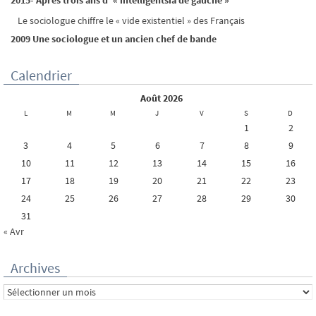
2015- Après trois ans d’ « intelligentsia de gauche »
Le sociologue chiffre le « vide existentiel » des Français
2009 Une sociologue et un ancien chef de bande
Calendrier
août 2026
L
M
M
J
V
S
D
1
2
3
4
5
6
7
8
9
10
11
12
13
14
15
16
17
18
19
20
21
22
23
24
25
26
27
28
29
30
31
« Avr
Archives
Archives