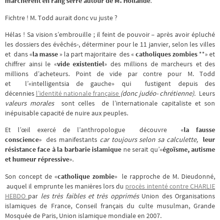
marchèrent en rang serré autour de M. Hollande
.
Fichtre ! M. Todd aurait donc vu juste ?
Hélas ! Sa vision s’embrouille ; il feint de pouvoir – après avoir épluché
les dossiers des évêchés-, déterminer pour le 11 janvier, selon les villes
et dans «
la masse
» la part majoritaire des «
catholiques zombies
**» et
chiffrer ainsi le «
vide existentiel
» des millions de marcheurs et des
millions d’acheteurs. Point de vide par contre pour M. Todd
et l’«intelligentsia de gauche» qui fustigent depuis des
décennies
l’identité nationale française
(donc judéo- chrétienne).
Leurs
valeurs morales
sont celles de l’internationale capitaliste et son
inépuisable capacité de nuire aux peuples.
Et l’œil exercé de l’anthropologue découvre «
la fausse
conscience
» des manifestants
car toujours selon sa calculette,
leur
résistance face à la barbarie islamique
ne serait qu’«
égoïsme, autisme
et humeur répressive
».
Son concept de «
catholique zombie
» le rapproche de M. Dieudonné,
auquel il emprunte les manières lors du
procès intenté contre CHARLIE
HEBDO
par
les très faibles et très opprimés
Union des Organisations
islamiques de France, Conseil français du culte musulman, Grande
Mosquée de Paris, Union islamique mondiale en 2007.