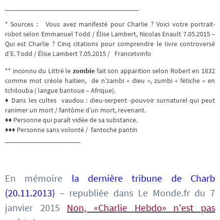
_______________________________________
* Sources : Vous avez manifesté pour Charlie ? Voici votre portrait-
robot selon Emmanuel Todd / Élise Lambert, Nicolas Enault 7.05.2015 –
Qui est Charlie ? Cinq citations pour comprendre le livre controversé
d’E. Todd / Élise Lambert 7.05.2015 / Francetvinfo
** inconnu du Littré le
zombie
fait son apparition selon Robert en 1832
comme mot créole haïtien, de n’zambi « dieu », zumbi « fétiche » en
tchilouba ( langue bantoue – Afrique).
♦ Dans les cultes vaudou : dieu-serpent -pouvoir surnaturel qui peut
ranimer un mort / fantôme d’un mort, revenant.
♦♦ Personne qui paraît vidée de sa substance.
♦♦♦ Personne sans volonté / fantoche pantin
______________________
En mémoire
la dernière tribune de Charb
(20.11.2013)
– republiée dans Le Monde.fr du 7
janvier 2015
Non, «Charlie Hebdo» n’est pas