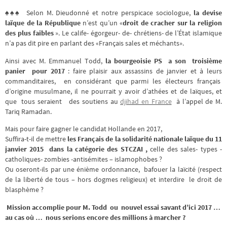
♠♠♠ Selon M. Dieudonné et notre perspicace sociologue,
la devise
laïque de la République
n’est qu’un «
droit de cracher sur la religion
des plus faibles
». Le calife- égorgeur- de- chrétiens- de l’État islamique
n’a pas dit pire en parlant des «Français sales et méchants».
Ainsi avec M. Emmanuel Todd,
la bourgeoisie PS a son troisième
panier pour 2017
: faire plaisir aux assassins de janvier et à leurs
commanditaires, en considérant que parmi les électeurs français
d’origine musulmane, il ne pourrait y avoir d’athées et de laïques, et
que tous seraient des soutiens au
djihad en France
à l’appel de M.
Tariq Ramadan.
Mais pour faire gagner le candidat Hollande en 2017,
Suffira-t-il de mettre
les Français de la solidarité nationale laïque du 11
janvier 2015
dans la catégorie des STCZAI ,
celle des sales- types -
catholiques- zombies -antisémites – islamophobes ?
Ou oseront-ils par une énième ordonnance, bafouer la laïcité (respect
de la liberté de tous – hors dogmes religieux) et interdire le droit de
blasphème ?
Mission accomplie pour M. Todd ou nouvel essai savant d’ici 2017 …
au cas où … nous serions encore des millions à marcher ?