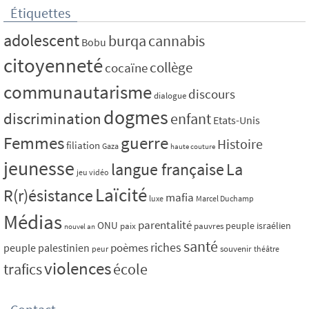
Étiquettes
adolescent
burqa
cannabis
Bobu
citoyenneté
collège
cocaïne
communautarisme
discours
dialogue
dogmes
discrimination
enfant
Etats-Unis
Femmes
guerre
Histoire
filiation
Gaza
haute couture
jeunesse
La
langue française
jeu vidéo
Laïcité
R(r)ésistance
mafia
luxe
Marcel Duchamp
Médias
parentalité
ONU
peuple israélien
paix
pauvres
nouvel an
santé
riches
poèmes
peuple palestinien
souvenir
peur
théâtre
violences
trafics
école