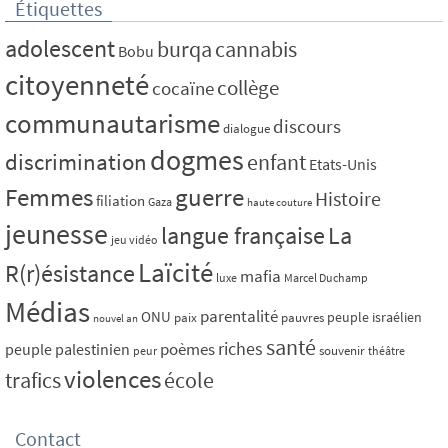
Étiquettes
adolescent
burqa
cannabis
Bobu
citoyenneté
collège
cocaïne
communautarisme
discours
dialogue
dogmes
discrimination
enfant
Etats-Unis
Femmes
guerre
Histoire
filiation
Gaza
haute couture
jeunesse
La
langue française
jeu vidéo
Laïcité
R(r)ésistance
mafia
luxe
Marcel Duchamp
Médias
parentalité
ONU
peuple israélien
paix
pauvres
nouvel an
santé
riches
poèmes
peuple palestinien
souvenir
peur
théâtre
violences
trafics
école
Contact