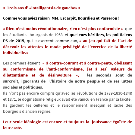
♦
Trois ans d’ «intelligentsia de gauche»
♦
Comme vous aviez raison MM. Escarpit, Bourdieu et Passeron !
« Rien n’est moins révolutionnaire, rien n’est plus conformiste »
que
les étudiants
bourgeois de 1968
et
que leurs héritiers, les politiciens
PS de 2015,
qui s’exercent comme eux,
« au jeu qui fait de l’art de
décevoir les attentes le mode privilégié de l’exercice de la liberté
individuelle.»
Les premiers étaient
« à contre-courant et à contre-pente, obéissant
au conformisme de l’anti-conformisme, [et à ses] valeurs de
dilettantisme et de désinvolture »,
les seconds sont de
surcroît, ignorants de l’histoire de notre peuple et de ses luttes
sociales et politiques.
Ils n’ont pas encore compris qu’avec les révolutions de 1789-1830-1848
et 1871, le dogmatisme religieux avait été vaincu en France par la laïcité.
Ils gardent les œillères et le raisonnement mesquin et lâche des
bourgeois d’ancien régime.
Leur seule idéologie est encore et toujours la jouissance égoïste de
leur caste.