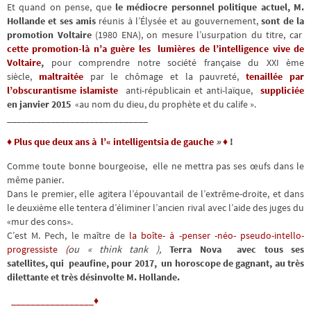
Et quand on pense, que
le médiocre personnel politique actuel, M.
Hollande et ses amis
réunis à l’Élysée et au gouvernement,
sont de la
promotion Voltaire
(1980 ENA), on mesure l’usurpation du titre, car
cette promotion-là n’a guère les lumières de l’intelligence vive de
Voltaire
,
pour comprendre notre société française du XXI ème
siècle,
maltraitée
par le chômage et la pauvreté,
tenaillée par
l’obscurantisme islamiste
anti-républicain et anti-laïque,
suppliciée
en janvier 2015
«au nom du dieu, du prophète et du calife ».
_____________________________
♦ Plus que deux ans à
l’
« intelligentsia de gauche
»
♦
!
Comme toute bonne bourgeoise, elle ne mettra pas ses œufs dans le
même panier.
Dans le premier, elle agitera l’épouvantail de l’extrême-droite, et dans
le deuxième elle tentera d’éliminer l’ancien rival avec l’aide des juges du
«mur des cons».
C’est M. Pech, le maître de
la boîte- à -penser -néo- pseudo-intello-
progressiste
(
ou « think tank ),
Terra Nova avec tous ses
satellites, qui peaufine, pour 2017, un horoscope de gagnant, au très
dilettante et très désinvolte M. Hollande.
_________________♦