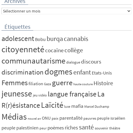
Archives
Archives
Étiquettes
adolescent
burqa
cannabis
Bobu
citoyenneté
collège
cocaïne
communautarisme
discours
dialogue
dogmes
discrimination
enfant
Etats-Unis
Femmes
guerre
Histoire
filiation
Gaza
haute couture
jeunesse
La
langue française
jeu vidéo
Laïcité
R(r)ésistance
mafia
luxe
Marcel Duchamp
Médias
parentalité
ONU
peuple israélien
paix
pauvres
nouvel an
santé
riches
poèmes
peuple palestinien
souvenir
peur
théâtre