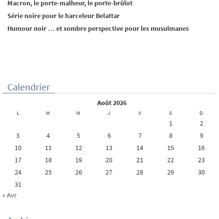
Macron, le porte-malheur, le porte-brûlot
Série noire pour le harceleur Belattar
Humour noir … et sombre perspective pour les musulmanes
Calendrier
août 2026
L
M
M
J
V
S
D
1
2
3
4
5
6
7
8
9
10
11
12
13
14
15
16
17
18
19
20
21
22
23
24
25
26
27
28
29
30
31
« Avr