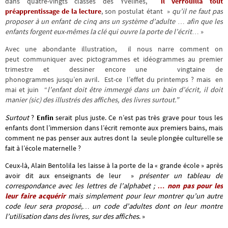
dans quatre-vingts classes des Yvelines,
il verrouilla tout
préapprentissage de la lecture
, son postulat étant »
qu’il ne faut pas
proposer à un enfant de cinq ans un système d’adulte
…
afin que les
enfants forgent eux-mêmes la clé qui ouvre la porte de l’écrit
… »
Avec une abondante illustration, il nous narre comment on
peut communiquer avec pictogrammes et idéogrammes au premier
trimestre et dessiner encore une vingtaine de
phonogrammes jusqu’en avril. Est-ce l’effet du printemps ? mais en
mai et juin “
l’enfant doit être immergé dans un bain d’écrit, il doit
manier (sic) des illustrés des affiches, des livres surtout.”
Surtout
?
Enfin
serait plus juste.
Ce n’est pas très grave pour tous les
enfants dont l’immersion dans l’écrit remonte aux premiers bains,
mais
comment ne pas penser aux autres dont la seule plongée culturelle se
fait à l’école maternelle ?
Ceux-là, Alain Bentolila les laisse à la porte de la « grande école » après
avoir dit aux enseignants de leur »
présenter un tableau de
correspondance avec les lettres de l’alphabet ;
… non pas pour les
leur faire acquérir
mais simplement pour leur montrer qu’un autre
code leur sera proposé,… un code d’adultes dont on leur montre
l’utilisation dans des livres, sur des affiches
. »