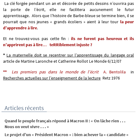
La clé forgée pendant un an et décorée de petits dessins n’ouvrira pas
la porte de l’écrit, elle ne facilitera aucunement le futur
apprentissage.
Alors que l’histoire de Barbe-bleue se termine bien, il se
pourrait que nos jeunes « grands écoliers » aient à leur tour
la peur
d’apprendre à lire
.
Et ne trouvez-vous pas cette fin
:
ils ne furent pas heureux et ils
n’apprirent pas à lire…
teRRiblement injuste ?
*
La maternelle doit se recentrer sur l’apprentissage du langage oral
article de Martine Laronche et Catherine Rollot Le Monde 6/12/07
**
Les premiers pas dans le monde de l’écrit
A. Bentolila
in
Recherches actuelles sur l’enseignement de la lecture
Retz 1976
Articles récents
Quand le peuple français répond à Macron II : « On lâche rien . . .
Nous on veut vivre . . . »
Le projet d’un « Président Macron » : bien achever la « candidate »