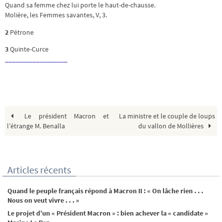
Quand sa femme chez lui porte le haut-de-chausse.
Molière, les Femmes savantes, V, 3.
2
Pétrone
3
Quinte-Curce
__________________
Le président Macron et
La ministre et le couple de loups
l’étrange M. Benalla
du vallon de Mollières
Articles récents
Quand le peuple français répond à Macron II : « On lâche rien . . .
Nous on veut vivre . . . »
Le projet d’un « Président Macron » : bien achever la « candidate »