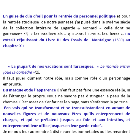
En guise de clin d’œil pour la rentrée du personnel politique
et pour
la rentrée studieuse de notre jeunesse, j’ai puisé dans le XVIème siècle
de la collection littéraire de Lagarde & Michard – celle dont se
gaussaient
(1)
« les intellectuels – qui -ont- lu -tous- les- livres »-
un
extrait réjouissant du Livre III des Essais de Montaigne
(1580)
au
chapitre
X :
« La plupart de nos vacations sont farcesques
.
« Le monde entier
joue la comédie »
(2).
Il faut jouer dûment notre rôle, mais comme rôle d’un personnage
emprunté.
Du masque et de l’apparence
il n’en faut pas faire une essence réelle, ni
de l’étranger le propre. Nous ne savons pas distinguer la peau de la
chemise. C’est assez de s’enfariner le visage, sans s’enfariner la poitrine.
J’en vois qui se transforment et se transsubstantient
en autant de
nouvelles figures et de nouveaux êtres qu’ils entreprennent de
charges,
et qui se prélatent jusques au foie et aux intestins, et
entreprennent leur office jusques en leur garde-robe
*
.
Je ne puis leur apprendre à distinguer les bonnetades qui les regardent