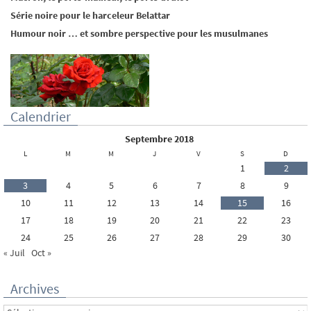
Série noire pour le harceleur Belattar
Humour noir … et sombre perspective pour les musulmanes
Calendrier
septembre 2018
L
M
M
J
V
S
D
1
2
3
4
5
6
7
8
9
10
11
12
13
14
15
16
17
18
19
20
21
22
23
24
25
26
27
28
29
30
« Juil
Oct »
Archives
Archives