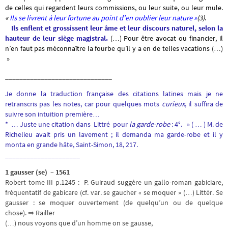
de celles qui regardent leurs commissions, ou leur suite, ou leur mule.
«
Ils se livrent à leur fortune au point d’en oublier leur nature »
(3)
.
Ils enflent et grossissent leur âme et leur discours naturel, selon la
hauteur de leur siège magistral.
(…) Pour être avocat ou financier, il
n’en faut pas méconnaître la fourbe qu’il y a en de telles vacations (…)
»
______________________________
Je donne la traduction française des citations latines mais je ne
retranscris pas les notes, car pour quelques mots
curieux
, il suffira de
suivre son intuition première…
* … Juste une citation dans Littré pour
la garde-robe
: 4°. » ( … ) M. de
Richelieu avait pris un lavement ; il demanda ma garde-robe et il y
monta en grande hâte, Saint-Simon, 18, 217.
_____________________
1 gausser (se) – 1561
Robert tome III p.1245 : P. Guiraud suggère un gallo-roman gabiciare,
fréquentatif de gabicare (cf. var. se gaucher « se moquer » (…) Littér. Se
gausser : se moquer ouvertement (de quelqu’un ou de quelque
chose). ⇒ Railler
(…) nous voyons que d’un homme on se gausse,