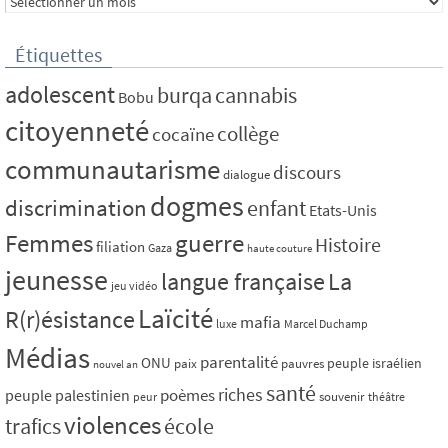
Étiquettes
adolescent
burqa
cannabis
Bobu
citoyenneté
collège
cocaïne
communautarisme
discours
dialogue
dogmes
discrimination
enfant
Etats-Unis
Femmes
guerre
Histoire
filiation
Gaza
haute couture
jeunesse
La
langue française
jeu vidéo
Laïcité
R(r)ésistance
mafia
luxe
Marcel Duchamp
Médias
parentalité
ONU
peuple israélien
paix
pauvres
nouvel an
santé
riches
poèmes
peuple palestinien
souvenir
peur
théâtre
violences
trafics
école