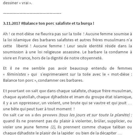
dessiner « vrai ».
—————————————————–
3.11.2017 #Balance ton porc salafiste et ta burqa !
Ah ! ce mot-dièse ne fleurira pas sur la toile ! Aucune femme soumise à
la loi islamique des barbares salafistes et autres frères musulmans n’a
cette liberté ! Aucune femme ! Leur seule identité réside dans la
soumission à une loi religieuse assassine. Le barbare la condamne à
vivre en France, hors de la dignité de notre citoyenneté.
Et il ne me semble pas avoir beaucoup entendu de femmes
«
féministes
» qui s’exprimeraient sur la toile avec le « mot-dièse :
Balance ton porc », condamner ces barbares.
Et pourtant
on sait que
dans chaque salafiste, chaque frère musulman,
chaque ayatollah, chaque djihadiste et imam du groupe état islamique,
il y a un oppresseur, un violent, une brute qui se vautre et qui jouit …
une bête qui peut tuer à tout moment !
On sait car on a des preuves
(tous les jours et sur toute la planète) :
quand ils ne prennent pas du plaisir à violenter, brûler, supplicier, ou
violer une jeune femme
(1)
, ils prennent comme chaque taliban ou
chaque djihadiste le plaisir de la lapider ou bien de la décapiter …