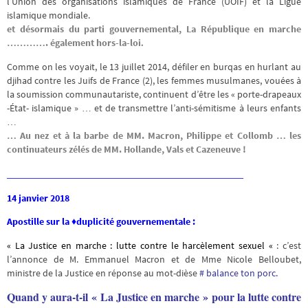
l’Union des organisations islamiques de France (UOIF) et la Ligue
islamique mondiale.
et désormais du parti gouvernemental, La République en marche
.
…………. également hors-la-loi
Comme on les voyait, le 13 juillet 2014, défiler en burqas en hurlant au
djihad contre les Juifs de France (2), les femmes musulmanes, vouées à
la soumission communautariste, continuent d’être les « porte-drapeaux
-État- islamique » … et de transmettre l’anti-sémitisme à leurs enfants
…
… Au nez et à la barbe de MM. Macron, Philippe et Collomb … les
continuateurs zélés de MM. Hollande, Vals et Cazeneuve !
___________________________________________
14 janvier 2018
Apostille
sur la ♦duplicité gouvernementale :
« La Justice en marche : lutte contre le harcèlement sexuel «
: c’est
l’annonce de M. Emmanuel Macron et de Mme Nicole Belloubet,
ministre de la Justice en réponse au mot-dièse
# balance ton porc.
Quand y aura-t-il « La Justice en marche » pour la lutte contre