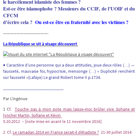
le harcèlement islamiste des femmes ?
Est-ce être islamophobe ? Messieurs du CCIF, de l’UOIF et du
CFCM
d’écrire cela ?
Ou est-ce être en fraternité avec les victimes ?
—————————————-
La République se vit à visage découvert
♦ Caractère d’une personne qui a deux attitudes, joue deux rôles (…) ⇔
fausseté, mauvaise foi, hypocrisie, mensonge (…) « Duplicité renchérit
sur fausseté »(Lafaye) Le grand Robert tome II p.1734.
____________________________
Par L’ingénue
1 C
f.
Touche pas à mon pote mais laisse-moi brûler vive Sohane et
lyncher Martin, Sofiane et Kévin
5.10.2012 – [note mise en avant le 11 novembre 2016]
2 Cf.
Le
ramadan 2014 en France serait-il djihadiste ?
21-30 juillet 2014