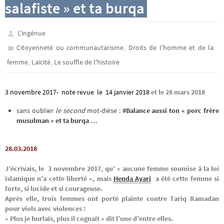
salafiste » et ta burqa
L'ingénue
,
Citoyenneté ou communautarisme
Droits de l'homme et de la
,
,
femme
Laïcité
Le souffle de l'histoire
3 novembre 2017- note revue le 14 janvier 2018
et le 28 mars 2018
sans oublier
le second
mot-dièse :
#Balance aussi ton « porc frère
musulman » et ta burqa …
28.03.2018
J’écrivais, le 3 novembre 2017, qu’ « aucune femme soumise à la loi
islamique n’a cette liberté », mais
Henda Ayari
a été cette femme si
forte, si lucide et si courageuse.
Après elle, trois
femmes ont porté plainte contre Tariq Ramadan
pour viols avec violences :
« Plus je hurlais, plus il cognait » dit l’une d’entre elles.