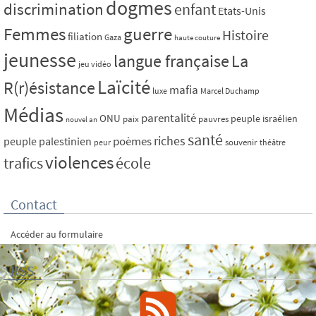
dogmes
discrimination
enfant
Etats-Unis
Femmes
guerre
Histoire
filiation
Gaza
haute couture
jeunesse
La
langue française
jeu vidéo
Laïcité
R(r)ésistance
mafia
luxe
Marcel Duchamp
Médias
parentalité
ONU
peuple israélien
paix
pauvres
nouvel an
santé
riches
poèmes
peuple palestinien
souvenir
peur
théâtre
violences
trafics
école
Contact
Accéder au formulaire
RSS