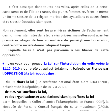
… Et c’est ainsi que dans toutes nos villes, après celles de la Seine-
Saint-Denis et de l’Île-de-France, des jeunes femmes revêtent le même
uniforme sinistre de la religion morbide des ayatollahs et autres émirs
et rois des théocraties islamiques.
Non seulement,
elles sont les premières victimes
de l’acharnement
des hommes islamistes dans leurs vies privées, mais
elles sont aussi les
premières otages de leur surenchère de prosélytisme hors-la-loi,
contre notre société démocratique et laïque…
… laquelle hélas ! n’est pas parvenue à les libérer de cette
oppression.
♦
J’en veux pour preuve
l
a Loi sur l’interdiction du voile
votée le
11.10. 2010
/ qui
a été
et qui est totalement
bafouée en France par
l’OPPOSTION à la loi républicaine
:
–
du PS /hors-la-loi
( le secrétaire national était alors F.HOLLANDE,
président de la République de 2012 à 2017),
–
de SOS racisme/hors-la-loi,
–
et des organisations et associations islamiques /hors-la-loi
parmi lesquelles le Collectif contre l’islamophobie en France (CCIF), la
Mosquée de Paris, le Conseil français du culte musulman (CFCM),