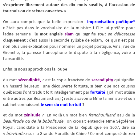
s’exprimer librement autour des dix mots susdits, à l’occasion de
tournois ou de scènes ouvertes. »
On aura compris que la belle expression
imp
rov
isation poétique*
n’était pas dans le vocabulaire de la ministre
!
Elle lui préfère pour
ladite semaine
le mot anglais
slam
qui signifie
tout en délicatesse
claquement
; c’est aussi la seconde syllabe de i-slam, ce qui n’est pas
non plus une explication pour nommer un projet poétique. Ainsi, rue de
Grenelle, la paresse francophone le dispute à la négligence, voire à
l’absurdité.
Enfin, si nous approchions la loupe
du mot
sérendipité,
c’est la copie francisée de
serendipity
qui signifie
un hasard heureux , une découverte fortuite, si bien que nos cousins
québécois l’ont traduit fort intelligemment par
fortuité
(joli mot utilisé
entre autres par Beaumarchais)
;
reste à savoir si Mme la ministre et son
cabinet connaissent
le sens du mot fortuit
?
et du mot
zénitude
?
En voilà un mot bien
franchouillard
issu de la
beaufitude ou de la bobofitude
; on croirait entendre Mme Ségolème
Royal, candidate à la Présidence de la République en 2007, dire sa
«
bravitude »
sur la Grande Muraille de Chine ! Ce mot composé de
zen