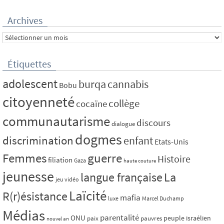
Archives
Archives
Étiquettes
adolescent
burqa
cannabis
Bobu
citoyenneté
collège
cocaïne
communautarisme
discours
dialogue
dogmes
discrimination
enfant
Etats-Unis
Femmes
guerre
Histoire
filiation
Gaza
haute couture
jeunesse
La
langue française
jeu vidéo
Laïcité
R(r)ésistance
mafia
luxe
Marcel Duchamp
Médias
parentalité
ONU
peuple israélien
paix
pauvres
nouvel an