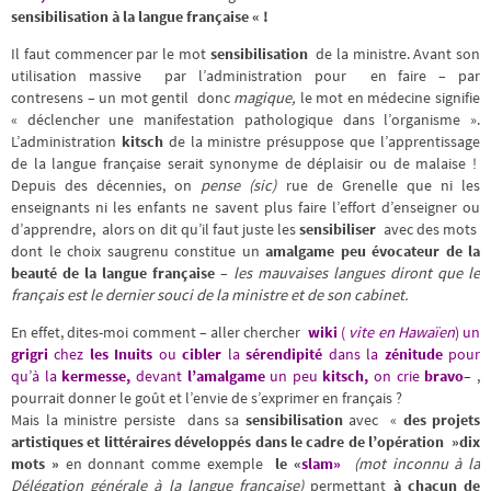
sensibilisation à la langue française « !
Il faut commencer par le mot
sensibilisation
de la ministre. Avant son
utilisation massive par l’administration pour en faire – par
contresens – un mot gentil donc
magique,
le mot en médecine signifie
« déclencher une manifestation pathologique dans l’organisme ».
L’administration
kitsch
de la ministre présuppose que l’apprentissage
de la langue française serait synonyme de déplaisir ou de malaise !
Depuis des décennies, on
pense (sic)
rue de Grenelle que ni les
enseignants ni les enfants ne savent plus faire l’effort d’enseigner ou
d’apprendre, alors on dit qu’il faut juste les
sensibiliser
avec des mots
dont le choix saugrenu constitue un
amalgame peu évocateur de la
beauté de la langue française –
les mauvaises langues diront que le
français est le dernier souci de la ministre et de son cabinet.
En effet, dites-moi comment – aller chercher
wiki
(
vite en Hawaïen
) un
grigri
chez
les Inuits
ou
cibler
la
sérendipité
dans la
zénitude
pour
qu’à la
kermesse,
devant
l’amalgame
un peu
kitsch,
on crie
bravo
–
,
pourrait donner le goût et l’envie de s’exprimer en français ?
Mais la ministre persiste dans sa
sensibilisation
avec «
des projets
artistiques et littéraires développés dans le cadre de l’opération »dix
mots »
en donnant comme exemple
le «
slam»
(mot inconnu à la
Délégation générale à la langue française)
permettant
à chacun de