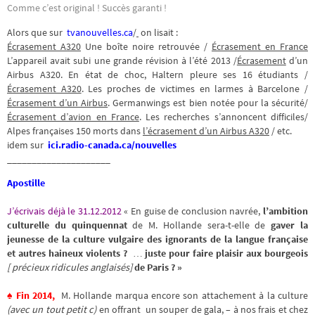
Comme c’est original ! Succès garanti !
Alors que sur
tvanouvelles.ca
/
on lisait :
Écrasement A320
Une boîte noire retrouvée /
Écrasement en France
L’appareil avait subi une grande révision à l’été 2013 /
Écrasement
d’un
Airbus A320. En état de choc, Haltern pleure ses 16 étudiants /
Écrasement A320
. Les proches de victimes en larmes à Barcelone /
Écrasement d’un Airbus
. Germanwings est bien notée pour la sécurité/
Écrasement d’avion en France
. Les recherches s’annoncent difficiles/
Alpes françaises 150 morts dans
l’écrasement d’un Airbus A320
/ etc.
idem sur
ici.radio-canada.ca/nouvelles
_____________________
Apostille
J’écrivais déjà le 31.12.2012
« En guise de conclusion navrée,
l’ambition
culturelle du quinquennat
de M. Hollande sera-t-elle de
gaver la
jeunesse de la culture vulgaire des ignorants de la langue française
et autres haineux violents ?
…
juste pour faire plaisir aux bourgeois
[ précieux ridicules anglaisés]
de Paris ? »
♠ Fin 2014,
M. Hollande marqua encore son attachement à la culture
(avec un tout petit c)
en offrant un souper de gala, – à nos frais et chez