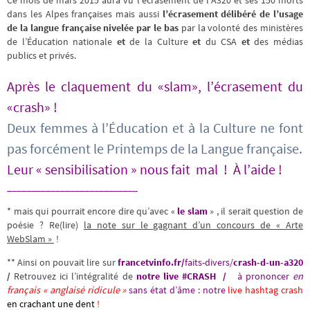
Ce mois de mars 2015 aura vu l’écrasement de l’A320 et ses 150 morts
dans les Alpes françaises mais aussi
l’écrasement délibéré de l’usage
de la langue française nivelée par le bas
par la volonté des ministères
de l’Éducation nationale
et
de la Culture
et
du CSA
et
des médias
publics et privés.
Après le claquement du «slam», l’écrasement du
«crash» !
Deux femmes à l’Éducation et à la Culture ne font
pas forcément le Printemps de la Langue française.
Leur « sensibilisation » nous fait mal ! À l’aide !
___________________________
* mais qui pourrait encore dire qu’avec «
le slam
» , il serait question de
poésie ? Re(lire)
la note sur le gagnant d’un concours de « Arte
WebSlam »
!
** Ainsi on pouvait lire sur
francetvinfo.fr/
faits-divers/
crash-d-un-a320
/
Retrouvez ici l’intégralité de
notre live #CRASH /
à
prononcer
en
français « anglaisé ridicule »
sans état d’âme : notre
live hashtag crash
en crachant une dent
!