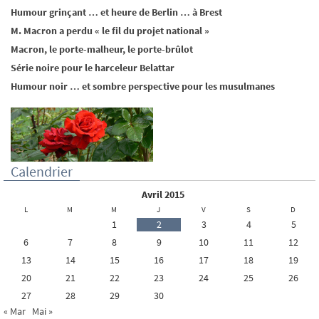
Humour grinçant … et heure de Berlin … à Brest
M. Macron a perdu « le fil du projet national »
Macron, le porte-malheur, le porte-brûlot
Série noire pour le harceleur Belattar
Humour noir … et sombre perspective pour les musulmanes
Calendrier
avril 2015
L
M
M
J
V
S
D
1
2
3
4
5
6
7
8
9
10
11
12
13
14
15
16
17
18
19
20
21
22
23
24
25
26
27
28
29
30
« Mar
Mai »