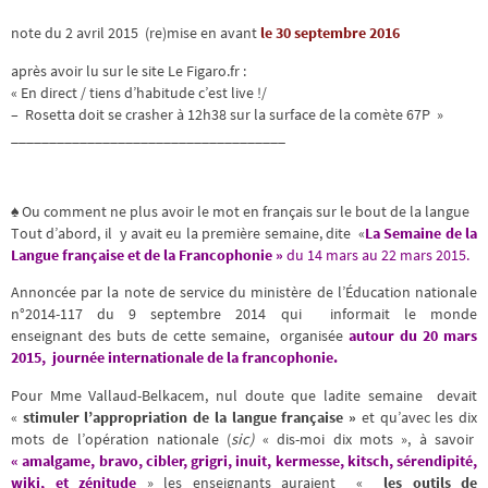
note du 2 avril 2015 (re)mise en avant
le 30 septembre 2016
après avoir lu sur le site Le Figaro.fr :
« En direct / tiens d’habitude c’est live !/
– Rosetta doit se crasher à 12h38 sur la surface de la comète 67P »
____________________________________
♠ Ou comment ne plus avoir le mot en français sur le bout de la langue
Tout d’abord, il y avait eu la première semaine, dite «
La Semaine de la
Langue française et de la Francophonie »
du 14 mars au 22 mars 2015.
Annoncée par la note de service du ministère de l’Éducation nationale
n°2014-117 du 9 septembre 2014 qui informait le monde
enseignant des buts de cette semaine, organisée
autour du 20 mars
2015, journée internationale de la francophonie.
Pour Mme Vallaud-Belkacem, nul doute que ladite semaine devait
«
stimuler l’appropriation de la langue française »
et qu’avec les dix
mots de l’opération nationale (
sic)
« dis-moi dix mots », à savoir
« amalgame, bravo, cibler, grigri, inuit, kermesse, kitsch, sérendipité,
wiki, et zénitude
» les enseignants auraient «
les outils de