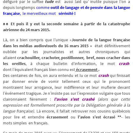
défiguré par le suffixe
tude
est aussi laid qu’ inutile puisque l’on a
depuis longtemps
comme
outil de langage et de pensée dans la langue
française
, le merveilleux mot
sérénité !
♠♠ Et puis il y eut la seconde semaine à partir de la catastrophe
aérienne du 24 mars 2015.
Là, on a bien compris que l’unique «
Journée de la langue française
dans les médias audiovisuels du 16 mars 2015 »
était définitivement
oubliée par les journalistes et autres chroniqueurs qui
allaient
crachouiller, crachoter, postillonner, bref, nous cracher dans
les oreilles
, à chaque bulletin d’information, le mot
crash
dont l’équivalent français bien connu est
écrasement
.
Des centaines de fois, on aura entendu et lu ce mot
crash
qui finissait
par donner envie de vomir tellement ceux qui le prononcent
montraient leur arrogance, leur indifférence et leur muflerie devant
l’événement tragique. Je n’insiste pas sur l’expression vulgaire que tous
claironnaient fièrement :
l’avion s’est crashé
(alors que cette
expression est formellement proscrite par la Délégation générale à la
langue française).
Là encore, il fallait retrouver nos cousins québécois
pour lire et entendre
écrasement
ou
l’avion s’est écrasé **-
les
mots simples en français.