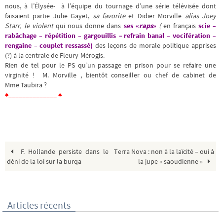
nous, à l’Élysée- à l’équipe du tournage d’une série télévisée dont
faisaient partie Julie Gayet,
sa favorite
et Didier Morville
alias Joey
Starr, le violent
qui nous donne dans
ses
«
raps
»
(
en français
scie –
rabâchage – répétition – gargouillis
–
refrain banal – vocifération –
rengaine – couplet ressassé)
des leçons de morale politique apprises
(?) à la centrale de Fleury-Mérogis.
Rien de tel pour le PS qu’un passage en prison pour se refaire une
virginité ! M. Morville , bientôt conseiller ou chef de cabinet de
Mme Taubira ?
♠______________ ♠
F. Hollande persiste dans le
Terra Nova : non à la laïcité – oui à
déni de la loi sur la burqa
la jupe « saoudienne »
Articles récents