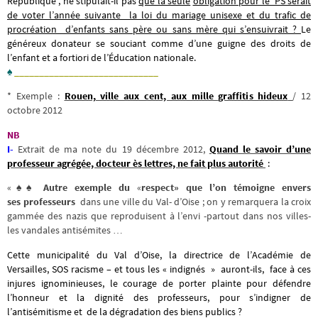
République , ne stipulait-il pas
que la seule
obligation pour le PS serait
de voter l’année suivante la loi du mariage unisexe et du trafic de
procréation d’enfants sans père ou sans mère qui s’ensuivrait ?
Le
généreux donateur se souciant comme d’une guigne des droits de
l’enfant et a fortiori de l’Éducation nationale.
♠
_____________________________
* Exemple :
Rouen, ville aux cent, aux mille graffitis hideux
/ 12
octobre 2012
NB
I-
Extrait de ma note du 19 décembre 2012,
Quand le savoir d’une
professeur agrégée, docteur ès lettres, ne fait plus autorité
:
«♠♠
Autre exemple
du
«
respect» que l’on témoigne envers
ses professeurs
dans une ville du Val- d’Oise ; on y remarquera la croix
gammée des nazis que reproduisent à l’envi -partout dans nos villes-
les vandales antisémites …
Cette municipalité du Val d’Oise, la directrice de l’Académie de
Versailles, SOS racisme – et tous les « indignés
» auront-ils, face à ces
injures ignominieuses, le courage de porter plainte pour défendre
l’honneur et la dignité des professeurs, pour s’indigner de
l’antisémitisme et de la dégradation des biens publics ?