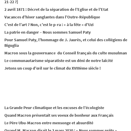
21-22 ?]
2 avril 1871 : Décret de la séparation de l’Eglise et de l’Etat
Vacances d’hiver sanglantes dans l’Outre-République
C’est de l’art ? Non, c’est le p-ra : « à la fête » d’Uzi
La patrie en danger – Nous sommes Samuel Paty
Pour Samuel Paty, l’hommage de J. Jaurès, et celui des collégiens de
Biguglia
Macron sous la gouvernance du Conseil français du culte musulman
Le communautarisme séparatiste est un déni de notre laïcité
Jetons un coup d’œil sur le climat du XVIIIème siècle !
La Grande Peur climatique et les excuses de l’écologiste
Quand Macron présentait ses voeux de bonheur aux Français
Le Père Ubu-Macron entre mensonge et absurdité
Quand M. Macron disait le 3 mars 2020 : « Nous sommes prêts »