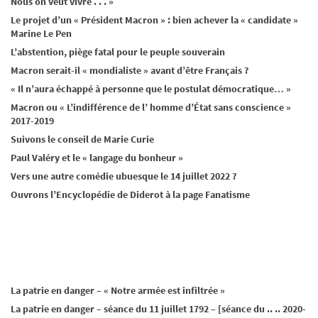
Nous on veut vivre . . . »
Le projet d’un « Président Macron » : bien achever la « candidate »
Marine Le Pen
L’abstention, piège fatal pour le peuple souverain
Macron serait-il « mondialiste » avant d’être Français ?
« Il n’aura échappé à personne que le postulat démocratique… »
Macron ou « L’indifférence de l’ homme d’État sans conscience »
2017-2019
Suivons le conseil de Marie Curie
Paul Valéry et le « langage du bonheur »
Vers une autre comédie ubuesque le 14 juillet 2022 ?
Ouvrons l’Encyclopédie de Diderot à la page Fanatisme
La patrie en danger – « Notre armée est infiltrée »
La patrie en danger – séance du 11 juillet 1792 – [séance du .. .. 2020-