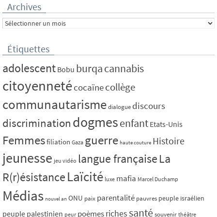
Archives
Archives
Étiquettes
adolescent
burqa
cannabis
Bobu
citoyenneté
collège
cocaïne
communautarisme
discours
dialogue
dogmes
discrimination
enfant
Etats-Unis
Femmes
guerre
Histoire
filiation
Gaza
haute couture
jeunesse
La
langue française
jeu vidéo
Laïcité
R(r)ésistance
mafia
luxe
Marcel Duchamp
Médias
parentalité
ONU
peuple israélien
paix
pauvres
nouvel an
santé
riches
poèmes
peuple palestinien
souvenir
peur
théâtre