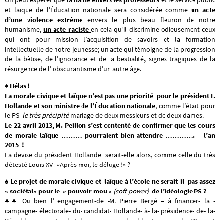
On peut espérer que
la haine envers les professeurs
et le service public
et laïque de l’Éducation nationale sera considérée comme
un acte
d’une violence extrême
envers le plus beau fleuron de notre
humanisme,
un acte raciste
en cela qu’il discrimine odieusement ceux
qui ont pour mission l’acquisition de savoirs et la formation
intellectuelle de notre jeunesse; un acte qui témoigne de la progression
de la bêtise, de l’ignorance et de la bestialité
,
signes tragiques de la
résurgence de l’ obscurantisme d’un autre âge.
♠ Hélas !
La morale civique et laïque n’est pas une priorité pour le président F.
Hollande et son ministre de l’Éducation nationale
, comme l’était pour
le PS
le très précipité
mariage de deux messieurs et de deux dames.
Le 22 avril 2013, M. Peillon s’est contenté de confirmer
que les cours
de morale laïque ……… pourraient bien attendre …………. l’an
2015 !
La devise du président Hollande serait-elle alors, comme celle du très
détesté Louis XV : «Après moi, le déluge !» ?
♠ Le projet de morale civique et laïque à l’école ne serait-il pas assez
« sociétal» pour le » pouvoir mou »
(soft power)
de l’idéologie PS ?
♣♣
Ou bien l’ engagement-de -M. Pierre Bergé – à financer- la -
campagne- électorale- du- candidat- Hollande- à- la- présidence- de- la-