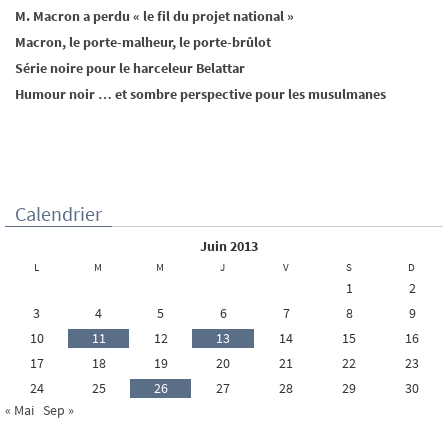
M. Macron a perdu « le fil du projet national »
Macron, le porte-malheur, le porte-brûlot
Série noire pour le harceleur Belattar
Humour noir … et sombre perspective pour les musulmanes
Calendrier
juin 2013
L
M
M
J
V
S
D
1
2
3
4
5
6
7
8
9
10
11
12
13
14
15
16
17
18
19
20
21
22
23
24
25
26
27
28
29
30
« Mai
Sep »