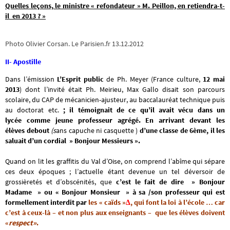
Quelles leçons, le ministre « refondateur » M. Peillon, en retiendra-t-
il en 2013 ? »
Photo Olivier Corsan. Le Parisien.fr 13.12.2012
II- Apostille
Dans l’émission
L’Esprit public
de Ph. Meyer (France culture,
12 mai
2013
) dont l’invité était Ph. Meirieu, Max Gallo disait son parcours
scolaire, du CAP de mécanicien-ajusteur, au baccalauréat technique puis
au doctorat etc.
; il témoignait de ce qu’il avait vécu dans un
lycée comme jeune professeur agrégé. En arrivant devant les
élèves debout
(s
ans capuche ni casquette )
d’une classe de 6ème, il les
saluait
d’un cordial » Bonjour Messieurs ».
Quand on lit les graffitis du Val d’Oise, on comprend l’abîme qui sépare
ces deux époques ; l’actuelle étant devenue un tel déversoir de
grossièretés et d’obscénités, que
c’est le fait de dire » Bonjour
Madame » ou « Bonjour Monsieur » à sa /son professeur qui est
formellement interdit par
les « caïds »
Δ
, qui font la loi à l’école … car
c’est à ceux-là – et non plus aux enseignants – que les élèves doivent
«
respect»
.