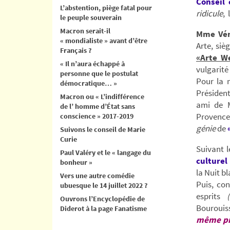
Conseil 
L’abstention, piège fatal pour
ridicule
, 
le peuple souverain
Macron serait-il
Mme Vér
« mondialiste » avant d’être
Arte, siè
Français ?
«Arte W
« Il n’aura échappé à
vulgarité
personne que le postulat
Pour la 
démocratique… »
Président
Macron ou « L’indifférence
ami de M
de l’ homme d’État sans
Provence
conscience » 2017-2019
génie
de
Suivons le conseil de Marie
Curie
Suivant l
Paul Valéry et le « langage du
culturel
bonheur »
la Nuit b
Vers une autre comédie
Puis, con
ubuesque le 14 juillet 2022 ?
esprits
(
Ouvrons l’Encyclopédie de
Bourouis
Diderot à la page Fanatisme
même pr