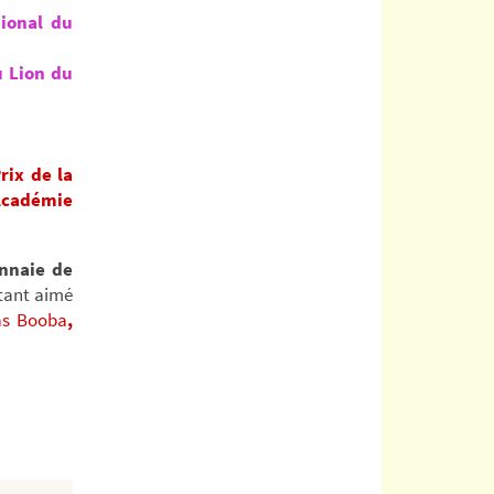
tional du
 Lion du
rix de la
’Académie
onnaie de
a tant aimé
ias Booba
,