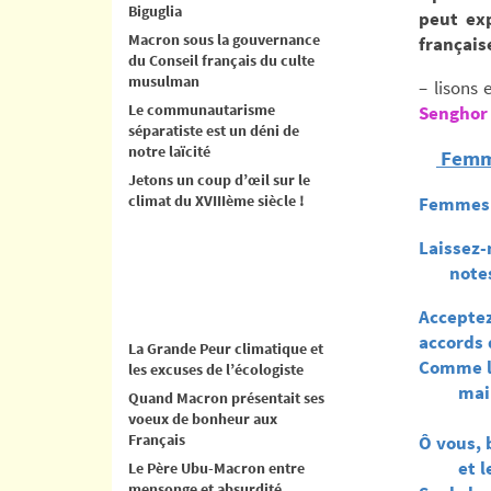
Biguglia
peut ex
Macron sous la gouvernance
français
du Conseil français du culte
musulman
– lisons
Le communautarisme
Senghor 
séparatiste est un déni de
notre laïcité
Femm
Jetons un coup d’œil sur le
climat du XVIIIème siècle !
Femmes d
Laissez-
notes c
Acceptez
accords 
La Grande Peur climatique et
Comme le
les excuses de l’écologiste
mains s
Quand Macron présentait ses
voeux de bonheur aux
Français
Ô vous, 
et les
Le Père Ubu-Macron entre
mensonge et absurdité