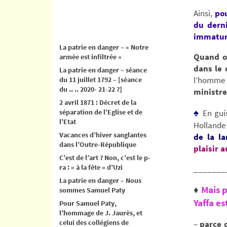
Ainsi,
pou
du derni
immatu
La patrie en danger – « Notre
Quand o
armée est infiltrée »
dans le 
La patrie en danger – séance
l’homme a
du 11 juillet 1792 – [séance
du .. .. 2020- 21-22 ?]
ministr
2 avril 1871 : Décret de la
♠
séparation de l’Eglise et de
En gui
l’Etat
Hollande 
Vacances d’hiver sanglantes
de la la
dans l’Outre-République
plaisir 
C’est de l’art ? Non, c’est le p-
ra : « à la fête » d’Uzi
_______
La patrie en danger – Nous
♦
Mais p
sommes Samuel Paty
Yaffa es
Pour Samuel Paty,
l’hommage de J. Jaurès, et
celui des collégiens de
–
parce 