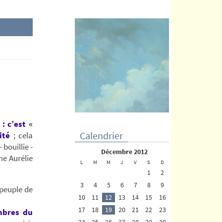
 :
c’est
«
Calendrier
ité
; cela
 bouillie -
décembre 2012
me Aurélie
L
M
M
J
V
S
D
1
2
3
4
5
6
7
8
9
 peuple de
10
11
12
13
14
15
16
17
18
19
20
21
22
23
bres du
24
25
26
27
28
29
30