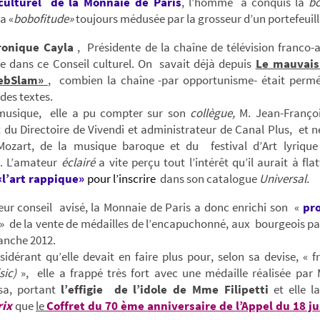
culturel
de la Monnaie de Paris
, l’homme a conquis la
bo
la «
bobofitude»
toujours médusée par la grosseur d’un portefeuill
onique Cayla
, Présidente de la chaîne de télévision franco-
ge dans ce Conseil culturel. On savait déjà depuis
Le mauvais
ebSlam»
, combien la chaîne -par opportunisme- était permé
 des textes.
musique, elle a pu compter sur son
collègue,
M. Jean-Franço
 du Directoire de Vivendi et administrateur de Canal Plus, et
ozart, de la musique baroque et du festival d’Art lyrique 
. L’amateur
éclairé
a vite perçu tout l’intérêt qu’il aurait à fla
«l’art rappique»
pour l’inscrire
dans son catalogue
Universal.
eur conseil avisé, la Monnaie de Paris a donc enrichi son «
pr
» de la vente de médailles de l’encapuchonné, aux bourgeois pa
lanche 2012.
sidérant qu’elle devait en faire plus pour, selon sa devise, « f
sic)
», elle a frappé très fort avec une médaille réalisée pa
sa, portant
l’effigie de l’idole de Mme Filipetti
et elle 
ix
que
le
Coffret du 70 ème anniversaire de l’Appel du 18 ju