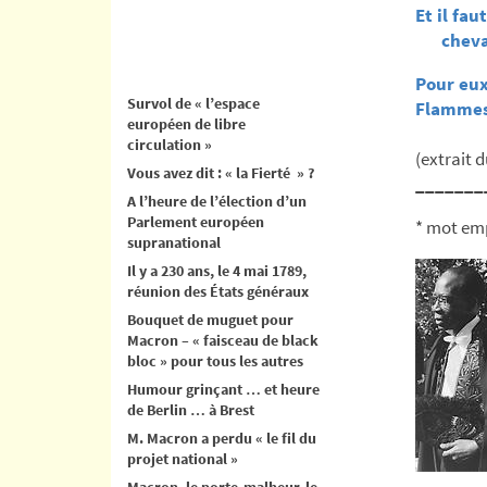
Et il fau
cheva
Pour eux
Survol de « l’espace
Flammes 
européen de libre
circulation »
(extrait 
Vous avez dit : « la Fierté » ?
_______
A l’heure de l’élection d’un
Parlement européen
* mot emp
supranational
Il y a 230 ans, le 4 mai 1789,
réunion des États généraux
Bouquet de muguet pour
Macron – « faisceau de black
bloc » pour tous les autres
Humour grinçant … et heure
de Berlin … à Brest
M. Macron a perdu « le fil du
projet national »
Macron, le porte-malheur, le