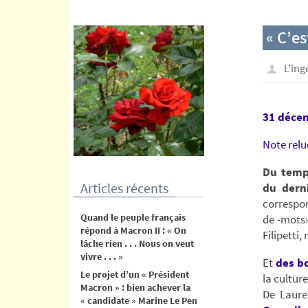
contenu
« C’es
L'in
31 déce
Note relu
Du temp
Articles récents
du dern
correspon
Quand le peuple français
de -mots»
répond à Macron II : « On
Filipetti
lâche rien . . . Nous on veut
vivre . . . »
Et
des b
Le projet d’un « Président
la cultur
Macron » : bien achever la
De Laure
« candidate » Marine Le Pen