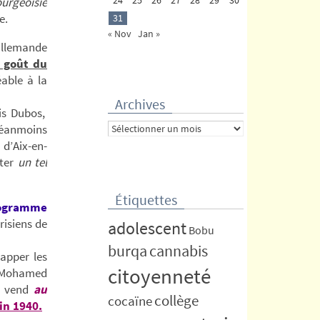
urgeoisie
e.
31
« Nov
Jan »
allemande
 goût du
able à la
Archives
is Dubos,
Archives
 néanmoins
d’Aix-en-
tter
un tel
Étiquettes
ogramme
risiens de
adolescent
Bobu
burqa
cannabis
rapper les
citoyenneté
r Mohamed
la vend
au
collège
cocaïne
in 1940.