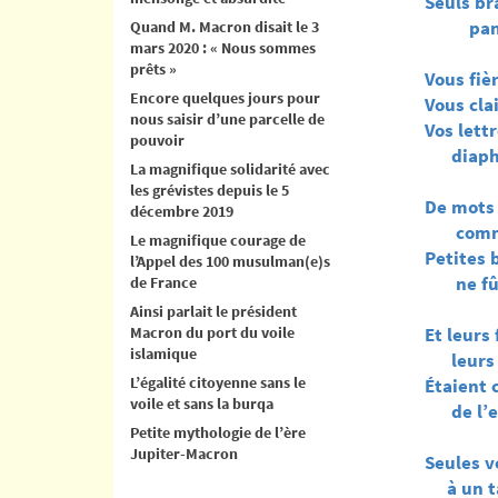
Seuls br
pani
Quand M. Macron disait le 3
mars 2020 : « Nous sommes
prêts »
Vous fiè
Encore quelques jours pour
Vous cla
nous saisir d’une parcelle de
Vos lett
pouvoir
diaphan
La magnifique solidarité avec
les grévistes depuis le 5
De mots
décembre 2019
comme u
Le magnifique courage de
Petites 
l’Appel des 100 musulman(e)s
ne fûte
de France
Ainsi parlait le président
Macron du port du voile
Et leurs
islamique
leurs m
L’égalité citoyenne sans le
Étaient 
voile et sans la burqa
de l’e
Petite mythologie de l’ère
Jupiter-Macron
Seules v
à un ta