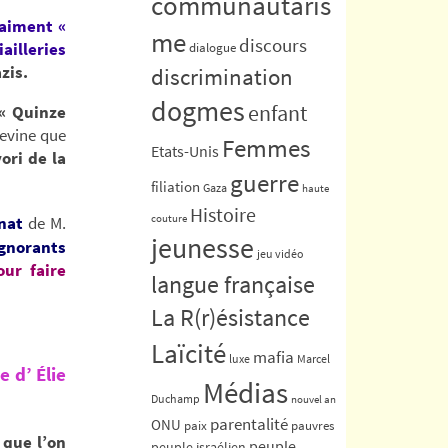
communautaris
raiment «
me
discours
ailleries
dialogue
zis.
discrimination
dogmes
enfant
« Quinze
evine que
Femmes
Etats-Unis
ori de la
guerre
filiation
Gaza
haute
Histoire
nat
de M.
couture
jeunesse
ignorants
jeu vidéo
our faire
langue française
La R(r)ésistance
Laïcité
mafia
luxe
Marcel
e d’ Élie
Médias
Duchamp
nouvel an
parentalité
ONU
paix
pauvres
 que l’on
peuple
peuple israélien