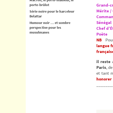
Grand-cr
porte-brûlot
Mérite /
Série noire pour le harceleur
Belattar
Command
Sénégal
Humour noir … et sombre
perspective pour les
Chef d’É
musulmanes
Poète
NB
Pour
langue f
français
il reste
Paris
, d
et tant 
honorer 
_______