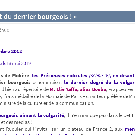
t du dernier bourgeois ! »
génue
mbre 2012
e le13 mai 2019
s de Molière
,
les Précieuses ridicules
(scène IV)
, en disant
ier bourgeois »
nommaient
le dernier degré de la vulgar
d bien au répertoire de
M. Élie Yaffa, alias Booba
, «rappeur-en-
, frais médaillé de la Monnaie de Paris – chanteur préféré de M
, ministre de la culture et de la communication.
ourgeois
aimant la vulgarité
, il n’en manque pas dans le petit
e et des médias !
nt Ruquier qui l’invita sur un plateau de France 2, aux
mem