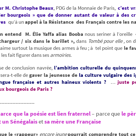
r M. Christophe Beaux
, PDG de la Monnaie de Paris,
c’est v
er bourgeois » que de donner autant de valeur à des cri
res
qu’à un
appel à la Résistance des Français contre les na
n entend M. Élie Yaffa alias Booba
nous seriner à l’oreille
chargeur / six dans le barillet »,
dans
Tombé pour elle ,
on d
ime surtout la musique des armes à feu ; à tel point que
le fav
e
les fait figurer dans ses
armoiries.
se de conclusion navrée,
l’ambition culturelle du quinquen
sera-t-elle de
gaver la jeunesse de
la culture vulgaire
des 
ngue française et autres haineux violents ?
…
juste p
aux bourgeois de Paris ?
_____________
arce que la poésie est lien fraternel
– parce que
le pèr
t un Sénégalais
et
sa mère une Française
que le «rappeur»
encore jeune
pourrait comprendre tout ce