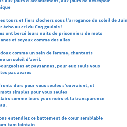
as aux jours d’accablement, aux jours de désespoir
que
res tours et fiers clochers sous l’arrogance du soleil de Jui
ir écho au cri du Coq gaulois !
res ont bercé leurs nuits de prisonniers de mots
es et soyeux comme des ailes
 doux comme un sein de femme, chantants
n soleil d’avril.
bourgeoises et paysannes, pour eux seuls vous
s pas avares
 fronts durs pour vous seules s’ouvraient, et
ots simples pour vous seules
clairs comme leurs yeux noirs et la transparence
au.
ous entendiez ce battement de cœur semblable
m-tam lointain