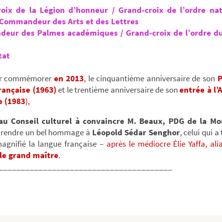
oix de la Légion d’honneur / Grand-croix de l’ordre na
 Commandeur des Arts et des Lettres
eur des Palmes académiques / Grand-croix de l’ordre du
tat
 commémorer
en 2013
, le cinquantième anniversaire de son
P
rançaise (1963)
et le trentième anniversaire de son
entrée à l
e (1983
),
 au Conseil culturel à convaincre M. Beaux, PDG de la M
e rendre un bel hommage à
Léopold Sédar Senghor
, celui qui 
magnifié la langue française –
après le médiocre Élie Yaffa, al
le grand maître
.
_______________________________________