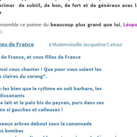
primer de subtil, de bon, de fort et de généreux avec l
e
 ensemble ce poème du
beaucoup plus grand que lui
,
Léopo
:
es de France
à Mademoiselle Jacqueline Cahour
e France, et vous filles de France
moi vous chanter ! Que pour vous soient les
laires du sorong*.
-les bien que le rythme en soit barbare, les
dissonants
 lait et le pain bis du paysan, purs dans ses
i gauches et calleuses !
beaux arbres debout sous la canonnade
 bombes