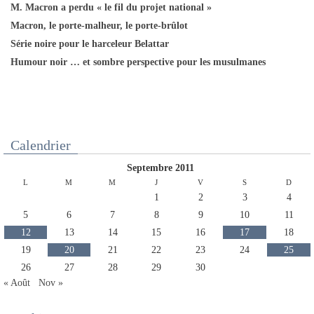
M. Macron a perdu « le fil du projet national »
Macron, le porte-malheur, le porte-brûlot
Série noire pour le harceleur Belattar
Humour noir … et sombre perspective pour les musulmanes
Calendrier
septembre 2011
L
M
M
J
V
S
D
1
2
3
4
5
6
7
8
9
10
11
12
13
14
15
16
17
18
19
20
21
22
23
24
25
26
27
28
29
30
« Août
Nov »