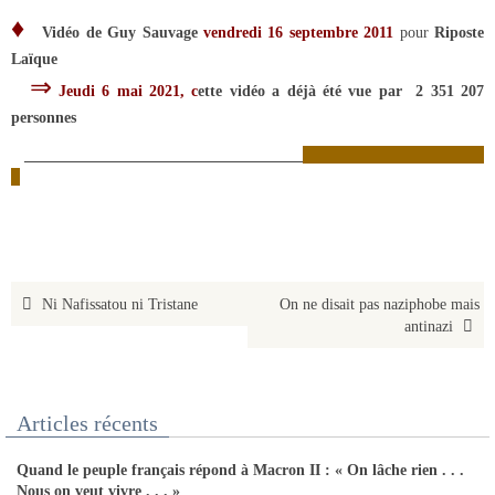
♦
Vidéo de Guy Sauvage
vendredi 16 septembre 2011
pour
Riposte
Laïque
⇒
Jeudi 6 mai 2021, c
ette vidéo a déjà été vue par 2 351 207
personnes
____________________________________
Ni Nafissatou ni Tristane
On ne disait pas naziphobe mais
antinazi
Articles récents
Quand le peuple français répond à Macron II : « On lâche rien . . .
Nous on veut vivre . . . »