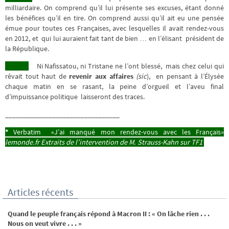
milliardaire. On comprend qu’il lui présente ses excuses, étant donné
les bénéfices qu’il en tire. On comprend aussi qu’il ait eu une pensée
émue pour toutes ces Françaises, avec lesquelles il avait rendez-vous
en 2012, et qui lui auraient fait tant de bien … en l’élisant président de
la République.
Ni Nafissatou, ni Tristane ne l’ont blessé, mais chez celui qui
rêvait tout haut de
revenir aux affaires
(sic
), en pensant à l’Élysée
chaque matin en se rasant, la peine d’orgueil et l’aveu final
d’impuissance politique laisseront des traces.
________________________________
*
Verbatim «J’ai manqué mon rendez-vous avec les Français»
lemonde.fr Extraits de l’intervention de M. Strauss-Kahn sur TF1
Articles récents
Quand le peuple français répond à Macron II : « On lâche rien . . .
Nous on veut vivre . . . »