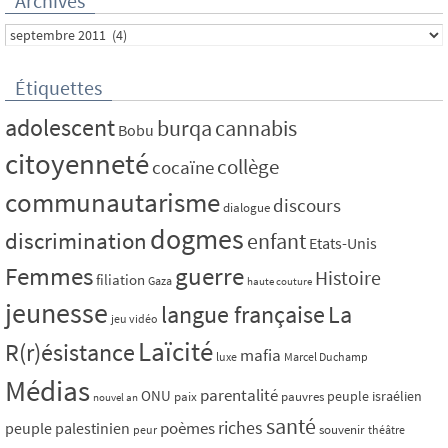
Archives
Archives
Étiquettes
adolescent
burqa
cannabis
Bobu
citoyenneté
collège
cocaïne
communautarisme
discours
dialogue
dogmes
discrimination
enfant
Etats-Unis
Femmes
guerre
Histoire
filiation
Gaza
haute couture
jeunesse
La
langue française
jeu vidéo
Laïcité
R(r)ésistance
mafia
luxe
Marcel Duchamp
Médias
parentalité
ONU
peuple israélien
paix
pauvres
nouvel an
santé
riches
poèmes
peuple palestinien
souvenir
peur
théâtre