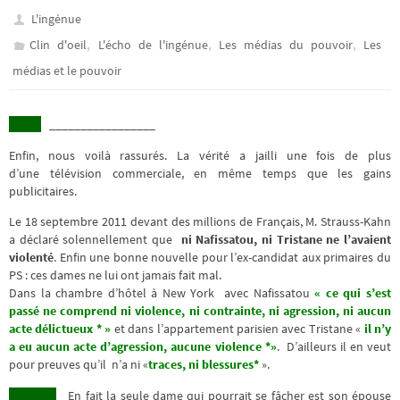
L'ingénue
,
,
,
Clin d'oeil
L'écho de l'ingénue
Les médias du pouvoir
Les
médias et le pouvoir
_________________
Enfin, nous voilà rassurés. La vérité a jailli une fois de plus
d’une télévision commerciale, en même temps que les gains
publicitaires.
Le 18 septembre 2011 devant des millions de Français, M. Strauss-Kahn
a déclaré solennellement que
ni Nafissatou, ni Tristane ne l’avaient
violenté
. Enfin une bonne nouvelle pour l’ex-candidat aux primaires du
PS : ces dames ne lui ont jamais fait mal.
Dans la chambre d’hôtel à New York avec Nafissatou
« ce qui s’est
passé ne comprend ni violence, ni contrainte, ni agression, ni aucun
acte délictueux * »
et dans l’appartement parisien avec Tristane «
il n’y
a eu aucun acte d’agression, aucune violence *»
. D’ailleurs il en veut
pour preuves qu’il n’a ni «
traces, ni blessures*
».
En fait la seule dame qui pourrait se fâcher est son épouse