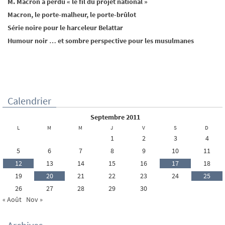
M. Macron a perdu « le fil du projet national »
Macron, le porte-malheur, le porte-brûlot
Série noire pour le harceleur Belattar
Humour noir … et sombre perspective pour les musulmanes
Calendrier
septembre 2011
L
M
M
J
V
S
D
1
2
3
4
5
6
7
8
9
10
11
12
13
14
15
16
17
18
19
20
21
22
23
24
25
26
27
28
29
30
« Août
Nov »