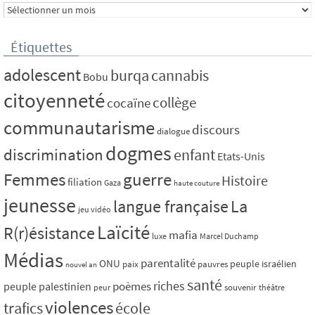
Archives
Étiquettes
adolescent
burqa
cannabis
Bobu
citoyenneté
collège
cocaïne
communautarisme
discours
dialogue
dogmes
discrimination
enfant
Etats-Unis
Femmes
guerre
Histoire
filiation
Gaza
haute couture
jeunesse
La
langue française
jeu vidéo
Laïcité
R(r)ésistance
mafia
luxe
Marcel Duchamp
Médias
parentalité
ONU
peuple israélien
paix
pauvres
nouvel an
santé
riches
poèmes
peuple palestinien
souvenir
peur
théâtre
violences
trafics
école