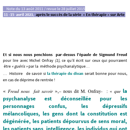
Note du 13 août 2011 / revue le 28 juillet 2015
11 -15 avril 2021
,
après le succès de la série « En thérapie » sur Arte
Et si nous nous penchions par-dessus l’épaule de Sigmund Freud
pour lire avec Michel Onfray
(1)
, ce qu’il écrit sur ceux qui pourraient
être
« guéris »
par la méthode psychanalytique…
… Histoire
de savoir si
la thérapie du divan
serait bonne pour nous,
en cas de déprime de rentrée !
«
»,
la
Freud nous fait savoir
– nous dit M. Onfray- : «
que
psychanalyse est
déconseillée
pour les
personnages confus, les dépressifs
mélancoliques, les gens dont la constitution est
dégénérée
,
les patients dépourvus de sens moral,
les patients sans intelligence, les individus qui ont