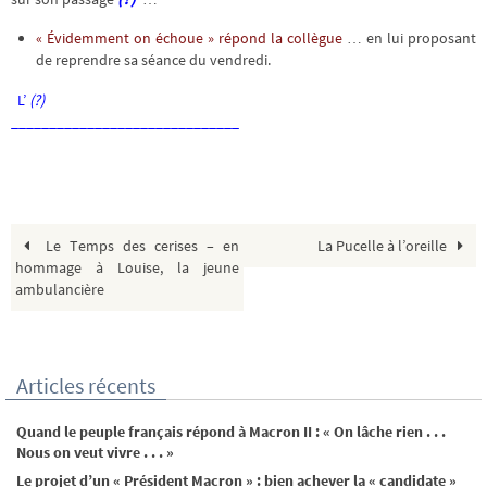
« Évidemment on échoue »
répond la collègue
… en lui proposant
de reprendre sa séance du vendredi.
L’
(?)
_______________________
_______
Le Temps des cerises – en
La Pucelle à l’oreille
hommage à Louise, la jeune
ambulancière
Articles récents
Quand le peuple français répond à Macron II : « On lâche rien . . .
Nous on veut vivre . . . »
Le projet d’un « Président Macron » : bien achever la « candidate »