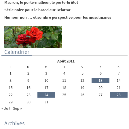
Macron, le porte-malheur, le porte-brûlot
Série noire pour le harceleur Belattar
Humour noir … et sombre perspective pour les musulmanes
Calendrier
août 2011
L
M
M
J
V
S
D
1
2
3
4
5
6
7
8
9
10
11
12
13
14
15
16
17
18
19
20
21
22
23
24
25
26
27
28
29
30
31
« Juil
Sep »
Archives