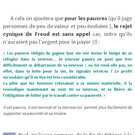
À cela on ajoutera que
pour les pauvres
(qu’il juge
personnes de peu de valeur et peu évoluées ),
le rejet
cynique de Freud est sans appel
car, outre qu’ils
n’auraient pas l’argent pour le payer
(!)
:
« Les pauvres obligés de gagner leur vie ont moins le temps de se
réfugier dans la névrose… le névrosé pauvre ne peut que très
difficilement se débarrasser de sa névrose ; ne lui rend-elle pas, en
effet, dans la lutte pour la vie, de signalés services ? Le profit
secondaire qu’il en tire est très considérable.
La pitié que les hommes refusaient à sa misère matérielle, il la
revendique maintenant au nom de sa névrose, et se libère de
l’obligation de lutter par le travail contre sa pauvreté. »
il est pauvre, il est névrosé et la névrose lui permet plus facilement de
supporter sa pauvreté et sa misère.
Bref, on l’aura compris, de la fin du XIXème à la