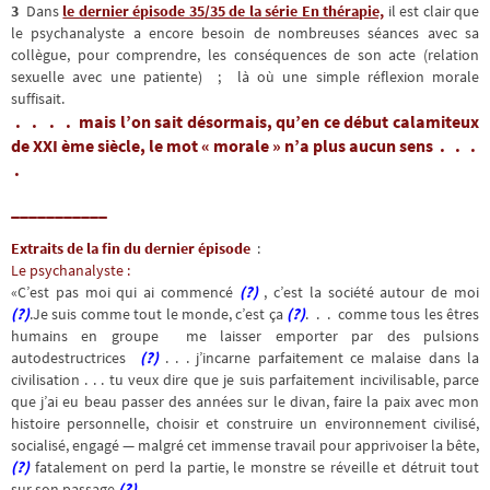
3
Dans
le dernier épisode 35/35 de la série En thérapie,
il est clair que
le psychanalyste a encore besoin de nombreuses séances avec sa
collègue, pour comprendre, les conséquences de son acte (relation
sexuelle avec une patiente) ; là où une simple réflexion morale
suffisait.
. . . . mais l’on sait désormais, qu’en ce début calamiteux
de XXI ème siècle, le mot « morale » n’a plus aucun sens . . .
.
___________
Extraits de la fin du dernier épisode
:
Le psychanalyste :
«C’est pas moi qui ai commencé
(?)
, c’est la société autour de moi
(?)
.Je suis comme tout le monde, c’est ça
(?)
. . . comme tous les êtres
humains en groupe me laisser emporter par des pulsions
autodestructrices
(?)
. . . j’incarne parfaitement ce malaise dans la
civilisation . . . tu veux dire que je suis parfaitement incivilisable, parce
que j’ai eu beau passer des années sur le divan, faire la paix avec mon
histoire personnelle, choisir et construire un environnement civilisé,
socialisé, engagé — malgré cet immense travail pour apprivoiser la bête,
(?)
fatalement on perd la partie, le monstre se réveille et détruit tout
sur son passage
(?)
…