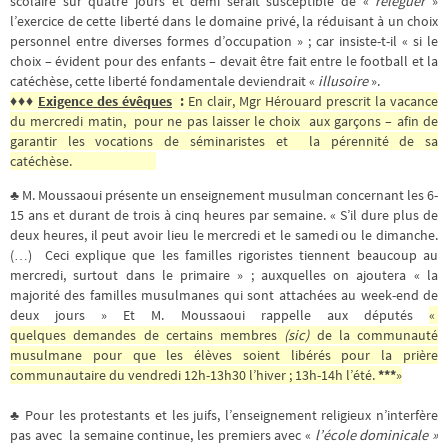
scolaire sur quatre jours et demi serait susceptible de «
reléguer
»
l’exercice de cette liberté dans le domaine privé, la réduisant à un choix
personnel entre diverses formes d’occupation » ; car insiste-t-il « si le
choix – évident pour des enfants – devait être fait entre le football et la
catéchèse, cette liberté fondamentale deviendrait «
illusoire
».
♦♦♦
Exigence des évêques
:
En clair, Mgr Hérouard prescrit la vacance
du mercredi matin, pour ne pas laisser le choix aux garçons – afin de
garantir les vocations de séminaristes et la pérennité de sa
catéchèse.
♣ M. Moussaoui présente un enseignement musulman concernant les 6-
15 ans et durant de trois à cinq heures par semaine. « S’il dure plus de
deux heures, il peut avoir lieu le mercredi et le samedi ou le dimanche.
(…) Ceci explique que les familles rigoristes tiennent beaucoup au
mercredi, surtout dans le primaire » ; auxquelles on ajoutera « la
majorité des familles musulmanes qui sont attachées au week-end de
deux jours » Et M. Moussaoui rappelle aux députés
«
quelques demandes de certains membres
(sic)
de la communauté
musulmane pour que les élèves soient libérés pour la prière
communautaire du vendredi 12h-13h30 l’hiver ; 13h-14h l’été.
***
»
♣ Pour les protestants et les juifs, l’enseignement religieux n’interfère
pas avec la semaine continue, les premiers avec «
l’école dominicale »