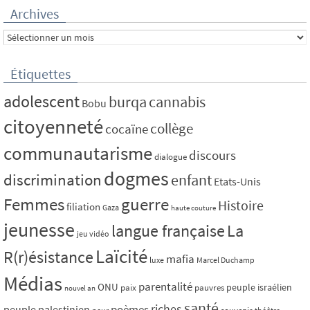
Archives
Archives
Étiquettes
adolescent
burqa
cannabis
Bobu
citoyenneté
collège
cocaïne
communautarisme
discours
dialogue
dogmes
discrimination
enfant
Etats-Unis
Femmes
guerre
Histoire
filiation
Gaza
haute couture
jeunesse
La
langue française
jeu vidéo
Laïcité
R(r)ésistance
mafia
luxe
Marcel Duchamp
Médias
parentalité
ONU
peuple israélien
paix
pauvres
nouvel an
santé
riches
poèmes
peuple palestinien