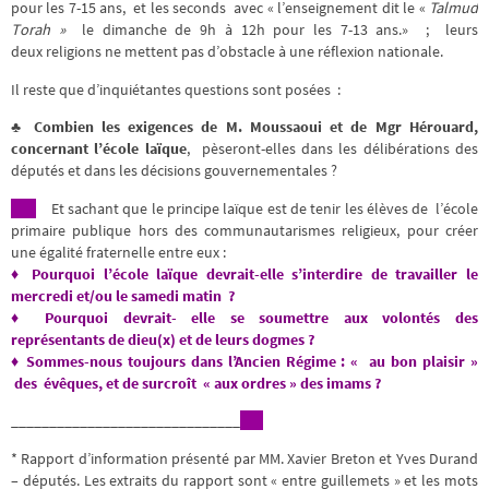
pour les 7-15 ans, et les seconds avec « l’enseignement dit le «
Talmud
Torah »
le dimanche de 9h à 12h pour les 7-13 ans.» ; leurs
deux religions ne mettent pas d’obstacle à une réflexion nationale.
Il reste que d’inquiétantes questions sont posées :
♣ Combien les exigences de M. Moussaoui et de Mgr Hérouard,
concernant l’école laïque
, pèseront-elles dans les délibérations des
députés et dans les décisions gouvernementales ?
Et sachant que le principe laïque est de tenir les élèves de l’école
primaire publique hors des communautarismes religieux, pour créer
une égalité fraternelle entre eux :
♦ Pourquoi l’école laïque devrait-elle s’interdire de travailler le
mercredi et/ou le samedi matin ?
♦ Pourquoi devrait- elle se soumettre aux volontés des
représentants de dieu(x) et de leurs dogmes ?
♦ Sommes-nous toujours dans l’Ancien Régime : « au bon plaisir »
des évêques, et de surcroît « aux ordres » des imams ?
______________________________
* Rapport d’information présenté par MM. Xavier Breton et Yves Durand
– députés. Les extraits du rapport sont « entre guillemets » et les mots