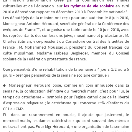
La mission d’information créée par la Commission des affaires
culturelles et de l’éducation sur
les rythmes de vie scolaire
en avril
2010 a déposé son rapport en décembre 2010 à l’Assemblée nationale*.
Les député(e)s de la mission ont reçu pour une audition le 8 juin 2010,
Monseigneur Antoine Hérouard, secrétaire général de la Conférence des
évêques de France**, et organisé une table ronde le 10 juin 2010, avec
les représentants des confessions juive, musulmane et protestante : M.
Charles Sulman, vice-président du Consistoire central des Israélites de
France ; M. Mohammed Moussaoui, président du Conseil français du
culte musulman, Madame Isabeau Beigbeder, membre du Conseil
scolaire de la Fédération protestante de France.
Que pensent-ils d’une réhabilitation de la semaine à 4 jours 1/2 ou à 5
jours – bref que pensent-ils de la semaine scolaire continue ?
♣ Monseigneur Hérouard pose, comme un coin immuable dans la
semaine, la confiscation définitive du mercredi matin. C’est pour lui, le
temps du catéchisme – symbole pour l’église catholique de la liberté
d’expression religieuse ; le catéchisme qui concerne 25% d’enfants du
CE1 au CM2.
Et dans un raisonnement en boucle, il ajoute que justement, le
mercredi matin, les dames catéchistes « qui sont souvent des mères »
ne travaillent pas. Pour Mgr Hérouard, « une organisation de la semaine