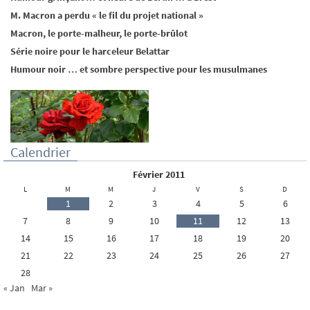
M. Macron a perdu « le fil du projet national »
Macron, le porte-malheur, le porte-brûlot
Série noire pour le harceleur Belattar
Humour noir … et sombre perspective pour les musulmanes
Calendrier
février 2011
L
M
M
J
V
S
D
1
2
3
4
5
6
7
8
9
10
11
12
13
14
15
16
17
18
19
20
21
22
23
24
25
26
27
28
« Jan
Mar »