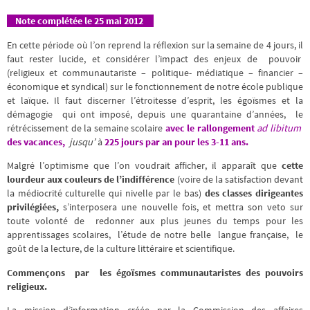
Note complétée le 25 mai 2012
En cette période où l’on reprend la réflexion sur la semaine de 4 jours, il
faut rester lucide, et considérer l’impact des enjeux de pouvoir
(religieux et communautariste – politique- médiatique – financier –
économique et syndical) sur le fonctionnement de notre école publique
et laïque. Il faut discerner l’étroitesse d’esprit, les égoïsmes et la
démagogie qui ont imposé, depuis une quarantaine d’années, le
rétrécissement de la semaine scolaire
avec le rallongement
ad libitum
des vacances,
jusqu’
à
225 jours par an pour les 3-11 ans.
Malgré l’optimisme que l’on voudrait afficher, il apparaît que
cette
lourdeur aux couleurs de l’indifférence
(voire de la satisfaction devant
la médiocrité culturelle qui nivelle par le bas)
des classes dirigeantes
privilégiées,
s’interposera une nouvelle fois, et mettra son veto sur
toute volonté de redonner aux plus jeunes du temps pour les
apprentissages scolaires, l’étude de notre belle langue française, le
goût de la lecture, de la culture littéraire et scientifique.
Commençons par les égoïsmes communautaristes des pouvoirs
religieux.