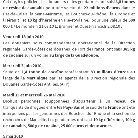
Cet été, les policiers, les douaniers et les gendarmes ont saisi
4,8 tonnes
de résine de cannabis
pour une valeur de
22 millions d’euros
dans le
Pas-de-Calais, la Seine-Maritime, les Bouches-du-Rhône, la Gironde et
l’Hérault ; et
10 kg d’héroïne
en Ille-et-Vilaine, pour une valeur de
500
000 €
/ Le monde.fr 21.08.10 L. Bronner et Ouest-france.fr 2.08.10 /
Vendredi 18 juin 2010
Les douaniers sous commandement opérationnel de la Direction
régionale Garde-Côtes des douanes de Fort de France, ont saisi
385 kg
de cocaïne
sur un voilier
au large de la Guadeloupe
.
Mercredi 3 juin 2010
Saisie de
1,4 tonne de cocaïne
représentant
83 millions d’euros
au
large de la Martinique
par les agents de la Direction régionale des
Douanes Garde-Côtes Antilles. (AFP)
Mardi 25 et mercredi 26 mai 2010
Dix-huit personnes soupçonnées d’appartenir à un réseau de
trafiquants de drogues entre
les Pays-Bas
et le sud de
la France
ont été
interpellées par les gendarmes des Bouches- du- Rhône et la section de
recherches de Marseille. Les gendarmes ont saisi
10 kg d’héroïne, 10 kg
de cannabis, 500 g de cocaïne, 25 000 euros et deux armes
.
5 mai 2010