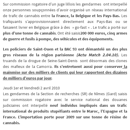
Sur commission rogatoire d’un juge lillois les gendarmes ont interpellé
onze personnes soupçonnées d’avoir organisé un réseau international
de trafic de cannabis entre
la France, la Belgique et les Pays-Bas.
Les
trafiquants s’approvisionnaient directement aux Pays-Bas ou se
faisaient livrer en Belgique grâce à des » go-fast « . Le trafic a porté sur
plus d’une tonne de cannabis
. Ont été saisis
200 000 euros, cinq armes
de guerre et fusils à pompe, des véhicules et des équipements.
Les policiers de Saint-Ouen et la BAC 93 ont démantelé un des plus
gros réseaux de la région parisienne
(Actu Match 2.04.10).
Les
truands de la drogue de Seine-Saint-Denis sont désormais des clones
des mafieux de la Camorra.
Ils s’entretuent aussi pour conserver
la
mainmise sur des milliers de clients qui leur rapportent des dizaines
de milliers d’euros par jour
.
Jeudi 1er et Vendredi 2 avril 2010
Les gendarmes de la Section de recherches (SR) de Nîmes (Gard) saisis
sur commission rogatoire avec le service national des douanes
judiciaires ont interpellé
neuf individus impliqués dans un trafic
international de produits stupéfiants entre le Maroc, l’Espagne et la
France.
L’importation porte pour 2009 sur une tonne de résine de
cannabis.