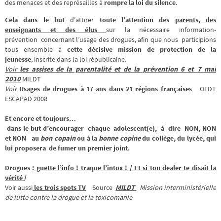
des menaces et des représailles à
rompre la loi du silence
.
Cela dans le but
d’attirer
toute l’attention des
parents, des
enseignants et des élus
sur la nécessaire information-
prévention concernant l’usage des drogues, afin que nous participions
tous ensemble à
cette décisive mission de protection de la
jeunesse
, inscrite dans la loi républicaine.
Voir
les assises de la parentalité et de la prévention 6 et 7 mai
2010
MILDT
Voir
Usages de drogues à 17 ans dans 21 régions françaises
OFDT
ESCAPAD 2008
Et encore et toujours…
dans le but d’encourager
chaque adolescent(e), à dire
NON, NON
et NON
au
bon copain
ou à la
bonne copine
du collège, du lycée, qui
lui proposera de fumer un premier joint
.
Drogues :
guette l’info ! traque l’intox ! /
Et si ton dealer te disait la
vérité
/
Voir aussi
les trois spots TV
Source
MILDT
Mission interministérielle
de lutte contre la drogue et la toxicomanie