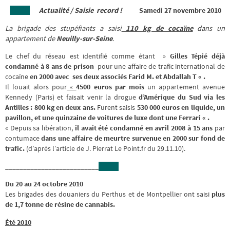
Actualité /
Saisie record !
Samedi 27 novembre 2010
La brigade des stupéfiants a saisi
110 kg de cocaïne
dans un
appartement de
Neuilly-sur-Seine
.
Le chef du réseau est identifié comme étant »
Gilles Tépié déjà
condamné à 8 ans de prison
pour une affaire de trafic international de
cocaïne
en 2000 avec ses deux associés Farid M. et Abdallah T « .
Il louait alors pour
«
4500 euros par mois
un appartement avenue
Kennedy (Paris) et faisait venir la drogue
d’Amérique du Sud via les
Antilles
: 800 kg en deux ans.
Furent saisis
530 000 euros en liquide, un
pavillon, et une quinzaine de voitures de luxe dont une Ferrari « .
« Depuis sa libération,
il avait été condamné en avril 2008 à 15 ans
par
contumace
dans une affaire de meurtre survenue en 2000 sur fond de
trafic.
(d’après l’article de J. Pierrat Le Point.fr du 29.11.10).
__________________________
Du 20 au 24 octobre 2010
Les brigades des douaniers du Perthus et de Montpellier ont saisi
plus
de 1,7 tonne de résine de cannabis.
Été 2010