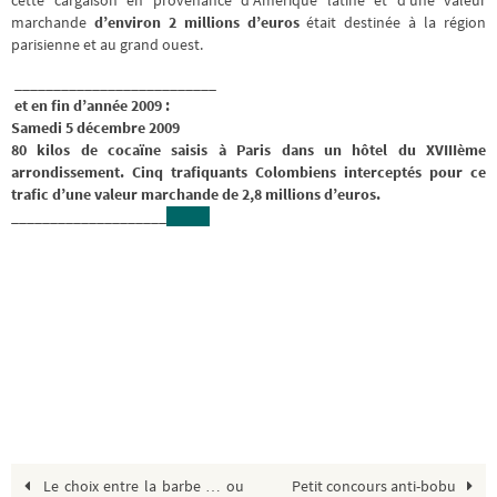
cette cargaison en provenance d’Amérique latine et d’une valeur
marchande
d’environ 2 millions d’euros
était destinée à la région
parisienne et au grand ouest.
__________________________
et en fin d’année 2009 :
Samedi 5 décembre 2009
80 kilos de cocaïne saisis à Paris dans un hôtel du XVIIIème
arrondissement. Cinq trafiquants Colombiens interceptés pour ce
trafic d’une valeur marchande de
2,8 millions d’euros.
____________________
Le choix entre la barbe … ou
Petit concours anti-bobu