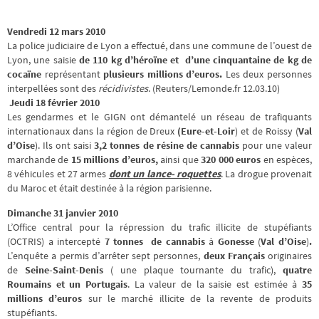
Vendredi 12 mars 2010
La police judiciaire de Lyon a effectué, dans une commune de l’ouest de
Lyon, une saisie
de 110 kg d’héroïne et d’une cinquantaine de kg de
cocaïne
représentant
plusieurs millions d’euros.
Les deux personnes
interpellées sont des
récidivistes
. (Reuters/Lemonde.fr 12.03.10)
Jeudi 18 février 2010
Les gendarmes et le GIGN ont démantelé un réseau de trafiquants
internationaux dans la région de Dreux
(Eure-et-Loir
) et de Roissy (
Val
d’Oise
). Ils ont saisi
3,2 tonnes de résine de cannabis
pour une valeur
marchande de
15 millions d’euros,
ainsi que
320 000 euros
en espèces,
8 véhicules et 27 armes
dont un lance- roquettes
. La drogue provenait
du Maroc et était destinée à la région parisienne.
Dimanche 31 janvier 2010
L’Office central pour la répression du trafic illicite de stupéfiants
(OCTRIS) a intercepté
7 tonnes de cannabis
à
Gonesse
(
Val
d’Oise
)
.
L’enquête a permis d’arrêter sept personnes,
deux Français
originaires
de
Seine-Saint-Denis
( une plaque tournante du trafic),
quatre
Roumains et un Portugais
. La valeur de la saisie est estimée à
35
millions d’euros
sur le marché illicite de la revente de produits
stupéfiants.