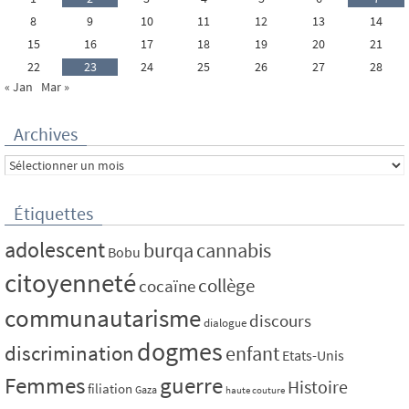
8
9
10
11
12
13
14
15
16
17
18
19
20
21
22
23
24
25
26
27
28
« Jan
Mar »
Archives
Archives
Étiquettes
adolescent
burqa
cannabis
Bobu
citoyenneté
collège
cocaïne
communautarisme
discours
dialogue
dogmes
discrimination
enfant
Etats-Unis
Femmes
guerre
Histoire
filiation
Gaza
haute couture