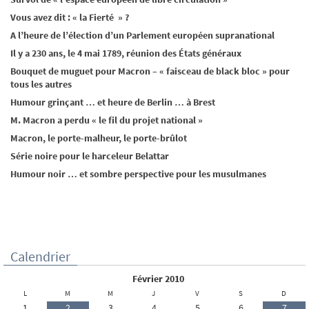
Vous avez dit : « la Fierté » ?
A l’heure de l’élection d’un Parlement européen supranational
Il y a 230 ans, le 4 mai 1789, réunion des États généraux
Bouquet de muguet pour Macron – « faisceau de black bloc » pour
tous les autres
Humour grinçant … et heure de Berlin … à Brest
M. Macron a perdu « le fil du projet national »
Macron, le porte-malheur, le porte-brûlot
Série noire pour le harceleur Belattar
Humour noir … et sombre perspective pour les musulmanes
Calendrier
février 2010
L
M
M
J
V
S
D
1
2
3
4
5
6
7