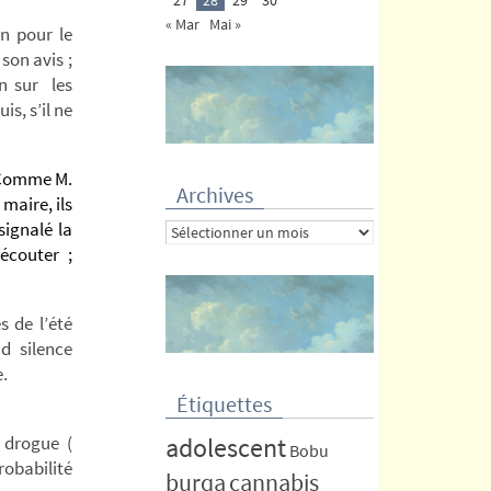
« Mar
Mai »
n pour le
son avis ;
n sur les
is, s’il ne
 Comme M.
Archives
 maire, ils
signalé la
Archives
écouter ;
s de l’été
d silence
e.
Étiquettes
 drogue (
adolescent
Bobu
robabilité
burqa
cannabis