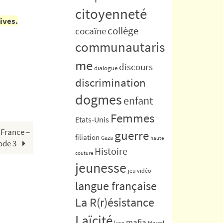
citoyenneté
ives.
collège
cocaïne
communautaris
me
discours
dialogue
discrimination
dogmes
enfant
Femmes
Etats-Unis
 France –
guerre
filiation
Gaza
haute
ode 3
Histoire
couture
jeunesse
jeu vidéo
langue française
La R(r)ésistance
Laïcité
mafia
luxe
Marcel