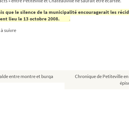
cts » entre Petiteville et Châteauville ne saurait être écartée.
is que le silence de la municipalité encouragerait les récid
rent lieu le 13 octobre 2008.
.
suivre
alde entre montre et burqa
Chronique de Petiteville en
épis