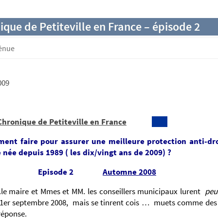
ique de Petiteville en France – épisode 2
génue
009
Chronique de Petiteville en France
ent faire pour assurer une meilleure protection anti-dr
 née depuis 1989 ( les dix/vingt ans de 2009) ?
isode 2
Automne 2008
e maire et Mmes et MM. les conseillers municipaux lurent
peut
u 1er septembre 2008, mais se tinrent cois … muets comme de
réponse.