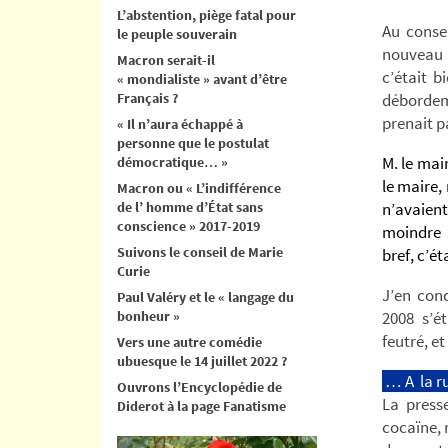
L’abstention, piège fatal pour
Au conse
le peuple souverain
nouveau m
Macron serait-il
c’était 
« mondialiste » avant d’être
Français ?
débordemen
prenait p
« Il n’aura échappé à
personne que le postulat
M. le ma
démocratique… »
le maire, 
Macron ou « L’indifférence
de l’ homme d’État sans
n’avaient
conscience » 2017-2019
moindre 
Suivons le conseil de Marie
bref, c’ét
Curie
J’en conc
Paul Valéry et le « langage du
bonheur »
2008 s’é
feutré, et
Vers une autre comédie
ubuesque le 14 juillet 2022 ?
…
A
la r
Ouvrons l’Encyclopédie de
La press
Diderot à la page Fanatisme
cocaïne, 