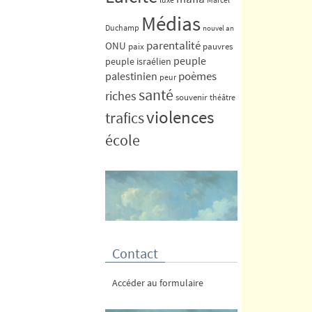
Médias
Duchamp
nouvel an
parentalité
ONU
paix
pauvres
peuple
peuple israélien
poèmes
palestinien
peur
santé
riches
souvenir
théâtre
violences
trafics
école
Contact
Accéder au formulaire