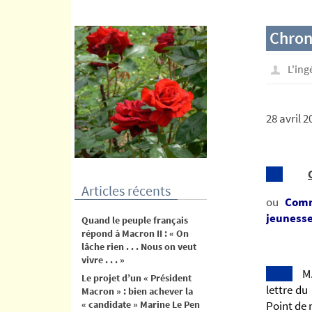
contenu
Chron
L'in
28 avril 2
Articles récents
ou
Comm
jeunesse
Quand le peuple français
répond à Macron II : « On
Ep
lâche rien . . . Nous on veut
vivre . . . »
M.l
Le projet d’un « Président
lettre d
Macron » : bien achever la
« candidate » Marine Le Pen
Point de 