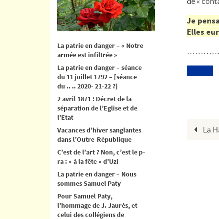
de « conta
Je pensa
Elles eu
La patrie en danger – « Notre
…………à 
armée est infiltrée »
La patrie en danger – séance
du 11 juillet 1792 – [séance
du .. .. 2020- 21-22 ?]
2 avril 1871 : Décret de la
séparation de l’Eglise et de
l’Etat
La H
Vacances d’hiver sanglantes
dans l’Outre-République
C’est de l’art ? Non, c’est le p-
ra : « à la fête » d’Uzi
La patrie en danger – Nous
sommes Samuel Paty
Pour Samuel Paty,
l’hommage de J. Jaurès, et
celui des collégiens de