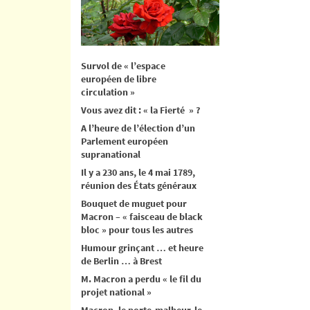
Survol de « l’espace
européen de libre
circulation »
Vous avez dit : « la Fierté » ?
A l’heure de l’élection d’un
Parlement européen
supranational
Il y a 230 ans, le 4 mai 1789,
réunion des États généraux
Bouquet de muguet pour
Macron – « faisceau de black
bloc » pour tous les autres
Humour grinçant … et heure
de Berlin … à Brest
M. Macron a perdu « le fil du
projet national »
Macron, le porte-malheur, le