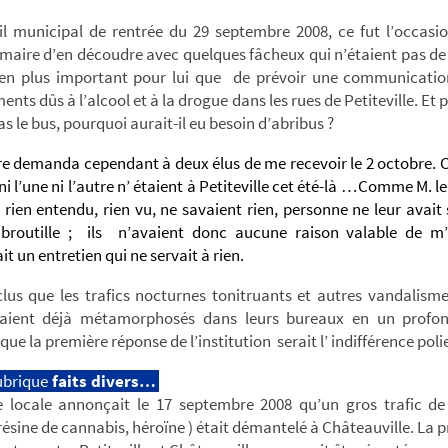
il municipal de rentrée du 29 septembre 2008, ce fut l’occasio
aire d’en découdre avec quelques fâcheux qui n’étaient pas de 
bien plus important pour lui que de prévoir une communicatio
ts dûs à l’alcool et à la drogue dans les rues de Petiteville. Et pu
as le bus, pourquoi aurait-il eu besoin d’abribus ?
ire demanda cependant à deux élus de me recevoir le 2 octobre.
ni l’une ni l’autre n’ étaient à Petiteville cet été-là …Comme M. le
 rien entendu, rien vu, ne savaient rien, personne ne leur avait 
broutille ; ils n’avaient donc aucune raison valable de m’
ait un entretien qui ne servait à rien.
lus que les trafics nocturnes tonitruants et autres vandalisme
taient déjà métamorphosés dans leurs bureaux en un profon
 que la première réponse de l’institution serait l’ indifférence poli
ubrique
faits divers…
e locale annonçait le 17 septembre 2008 qu’un gros trafic de
résine de cannabis, héroïne ) était démantelé à Châteauville. La p