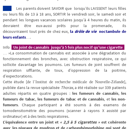
Les parents doivent SAVOIR que lorsqu’ils LAISSENT leurs filles
ou leurs fils de 13 à 18 ans, SORTIR le vendredi soir, le samedi soir et
pendant les longues vacances scolaires jusqu’à 4 heures du matin, ils
devraient être eux-aussi prêts pour la promenade, ils
découvriraient tout près de chez eux,
la
drôle de vie
noctambule de
leurs enfants
….
Info
Un joint de cannabis jusqu’à 5 fois plus nocif qu’une cigarette
:
… »La consommation de cannabis est associée à une dégradation du
fonctionnement des bronches, avec obstruction respiratoire, ce qui
sollicite davantage les poumons. Les fumeurs de joint souffrent de
respiration sifflante, de toux, d’oppression de la poitrine,
d’expectorations.
Cette étude [
],
de l’Institut de recherche médicale de Nouvelle-Zélande
publiée dans la revue spécialisée
Thorax
, a été réalisée sur 339 patients
adultes répartis en quatre groupes :
les fumeurs de cannabis
,
les
fumeurs de tabac
,
les fumeurs de tabac et de cannabis
, et
les non-
fumeurs
. Chaque participant a été soumis à des examens de
tomodensitométrie des poumons (scanner à rayons X assisté par
ordinateur) et à des tests respiratoires.
L’équivalence entre un joint et
« 2,5 à 5 cigarettes »
est cohérente
avec les niveaux de goudron et de carboxyhémoglobine qui sont de