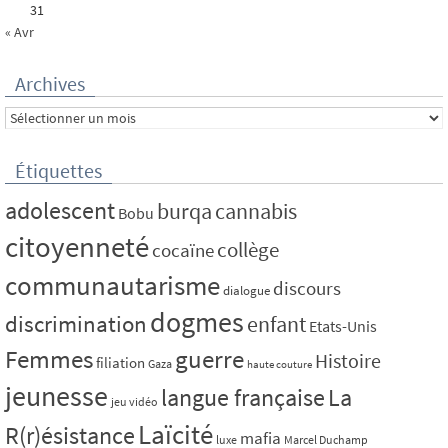
31
« Avr
Archives
Archives
Étiquettes
adolescent
burqa
cannabis
Bobu
citoyenneté
collège
cocaïne
communautarisme
discours
dialogue
dogmes
discrimination
enfant
Etats-Unis
Femmes
guerre
Histoire
filiation
Gaza
haute couture
jeunesse
La
langue française
jeu vidéo
Laïcité
R(r)ésistance
mafia
luxe
Marcel Duchamp