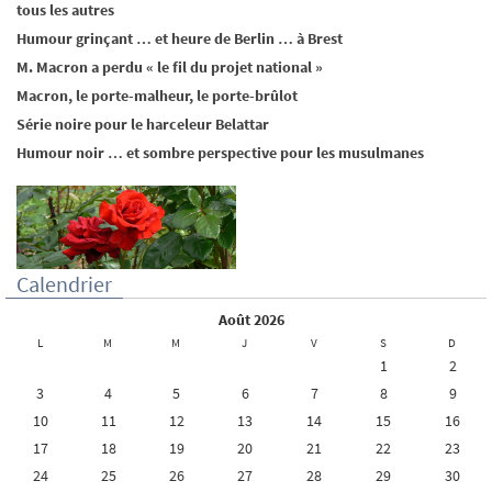
tous les autres
Humour grinçant … et heure de Berlin … à Brest
M. Macron a perdu « le fil du projet national »
Macron, le porte-malheur, le porte-brûlot
Série noire pour le harceleur Belattar
Humour noir … et sombre perspective pour les musulmanes
Calendrier
août 2026
L
M
M
J
V
S
D
1
2
3
4
5
6
7
8
9
10
11
12
13
14
15
16
17
18
19
20
21
22
23
24
25
26
27
28
29
30