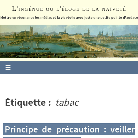
Passer
L'ingénue ou l'éloge de la naïveté
vers
le
Mettre en résonance les médias et la vie réelle avec juste une petite pointe d'audace
contenu
Étiquette :
tabac
Principe de précaution : veiller