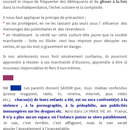
courent le risque de fréquenter des délinquants et de
glisser à la fois
dans la multidépendance, l’échec scolaire et la complicité.
Il nous faut appliquer le principe de précaution :
*
en les protégeant, en ne les laissant pas seuls sous l’ influence des
mensonges des publicitaires et des revendeurs
*
en rétablissant la vérité sur cette
culture
dite
jeune
que la société
marchande – licite ou illicite- veut leur imposer pour décupler ses
ventes, et qui les met si gravement en danger.
Si nos adolescents nous font sincèrement confiance, ils pourront
apprendre à résister à ces marchands d’illusions, apprendre à être (à
nouveau) responsables et fiers d’eux-mêmes.
NB
Les parents doivent SAVOIR que, tous médias confondus
(presse magazine, radio, tv, cinéma, internet, jeux vidéo
etc.),
chacun(e) de leurs enfants a été, est ou sera confronté(e) à la
violence , à la pornographie, à la pédophilie, aux publicités
mensongères sur les drogues etc.
A
insi dans LA VRAIE VIE en France,
il n’y a plus aucun espace où l’enfance puisse se vivre paisiblement
.
Je sais, c’est terrible, c’est affligeant, mais le nier serait
ajouter l’aveuglement à l’inacceptable.
.