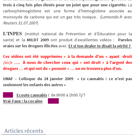
trois à cinq fois plus élevés pour un joint que pour une cigarette.
La
carboxyhémoglobine est une forme d’hémoglobine associée au
monoxyde de carbone qui est un gaz très toxique.
(Lemonde.fr avec
Reuters 31.07.2007
)
L’INPES
(Institut national de Prévention et d’Éducation pour la
santé) et la
MILDT 2009
ont produit d’excellentes vidéos :
Paroles
vraies sur les drogues illicites
avec
Et si ton dealer te disait la vérité ?
Ces vidéos ont été supprimées « à la demande d’un « ayant -droit
(sic)
« …. À nous de chercher ceux qui « ont droit » à l’argent des
drogues … et qui ont du « pouvoir » … on en trouvera plus d’un.
UNAF – Colloque du 24 janvier 2009 » Le cannabis : ce n’est pas
seulement les enfants des autres «
Ecoute cannabis
:
de 8h00 à 2h00 7j/7
Vrai-Faux : la cocaïne
Articles récents