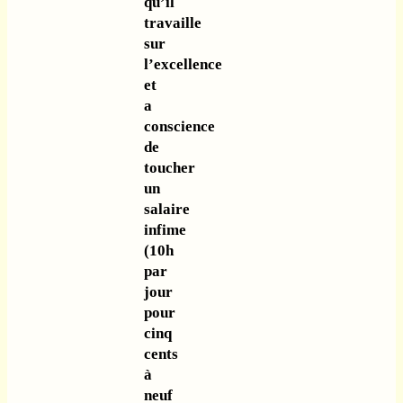
qu’il
travaille
sur
l’excellence
et
a
conscience
de
toucher
un
salaire
infime
(10h
par
jour
pour
cinq
cents
à
neuf