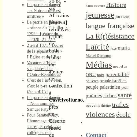
2008,
»
Histoire
La patrie en danger
haute couture
six
– « Notre armée est
jeunesse
Africains
infiltrée »
jeu vidéo
[étaient]
La patrie en danger
langue française
– séance du 11 juillet
retrouvés
1792 – [séance du ..
La R(r)ésistance
criblés
.. 2020- 21-22 ?]
de
Laïcité
2 avril 1871 : Décret
mafia
luxe
balles
de la séparation de
Marcel Duchamp
l’Eglise et de l’Etat
dans
Médias
Vacances d’hiver
un
nouvel an
sanglantes dans
atelier
parentalité
l’Outre-République
ONU
paix
de
C’est de l’art ? Non,
peuple israélien
pauvres
confection
c’est le p-ra : « à la
peuple palestinien
peur
fête » d’Uzi
à
santé
riches
poèmes
La patrie en danger
Castelvolturno
,
trafics
– Nous sommes
souvenir
théâtre
près
Samuel Paty
violences
école
de
Pour Samuel Paty,
Caserte
l’hommage de J.
Jaurès, et celui des
(nord
collégiens de
Contact
de