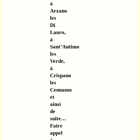
à
Arzano
les
Di
Lauro,
à
Sant’Antimo
les
Verde,
à
Crispano
les
Cennamo
et
ainsi
de
suite…
Faire
appel