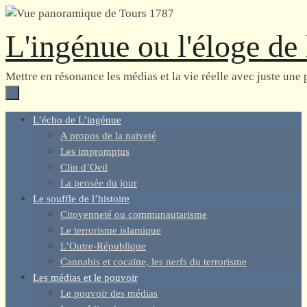
Passer
vers
L'ingénue ou l'éloge de 
le
contenu
Mettre en résonance les médias et la vie réelle avec juste une 
Passer
L’écho de L’ingénue
vers
A propos de la naïveté
le
Les impromptus
contenu
Clin d’Oeil
La pensée du jour
Le souffle de l’histoire
Citoyenneté ou communautarisme
Le terrorisme islamique
L’Outre-République
Cannabis et cocaïne, les nerfs du terrorisme
Les médias et le pouvoir
Le pouvoir des médias