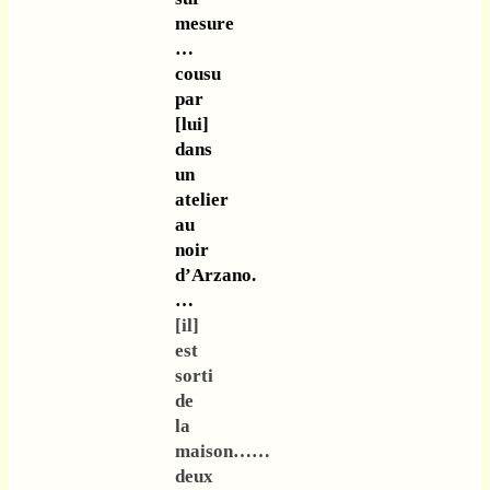
mesure
…
cousu
par
[lui]
dans
un
atelier
au
noir
d’Arzano.
…
[il]
est
sorti
de
la
maison……
deux