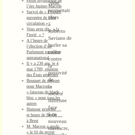
Petite mythologie de
2008,
l’ère Jupiter-Macron
permettait
Survol de « l’espace
alors
européen de libre
circulation »
à
Vous avez dit : « la
Roberto
Fierté » ?
Saviano de
A l’heure de
hurler sa
l’élection d’un
colère
Parlement européen
supranational
contre
Il y a 230 ans, le 4
la
mai 1789, réunion
passivité
des États généraux
de
Bouquet de muguet
la
pour Macron –
« faisceau de black
société
bloc » pour tous les
italienne
autres
face
Humour grinçant …
à ce
et heure de Berlin …
à Brest
nouveau
M. Macron a perdu
massacre,
« le fil du projet