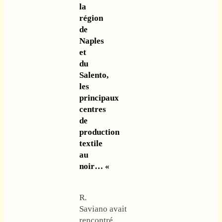
la
région
de
Naples
et
du
Salento,
les
principaux
centres
de
production
textile
au
noir… «
R.
Saviano avait
rencontré