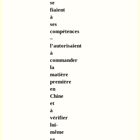
se
fiaient
à
ses
compétences
–
l’autorisaient
à
commander
la
matière
première
en
Chine
et
à
vérifier
lui-
même
sa