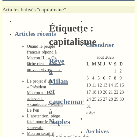
Home
Articles balisés "capitalisme"
Étiquette :
Articles récents
capitalisme
Calendrier
Quand le peuple
français répond à
août 2026
Macron II : « On
Rêve
lâche rien . . . Nous
L
M
M
J
V
S
D
on veut vivre . . . »
à
1
2
3
4
5
6
7
8
9
Milan
Le projet d’un
10
11
12
13
14
15
16
« Président
et
17
18
19
20
21
22
23
Macron » : bien
achever la
24
25
26
27
28
29
30
cauchemar
« candidate » Marine
31
à
Le Pen
« Avr
L’abstention, piège
Naples
fatal pour le peuple
souverain
Archives
Macron serait-il
L'ingénue
Cannabis