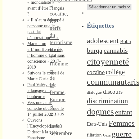
« mondialiste »
et
Archives
avant d’être Français
cocaïne,
?
« Il n’aura échappé à
les
Étiquettes
personne que le
nerfs
postulat
du
démocratique… »
adolescent
Bobu
terrorisme
,
Macron ou
Droits
burqa
cannabis
« L’indifférence de
l’ homme d’État sans
de
citoyenneté
conscience » 2017-
l'homme
2019
et
collège
cocaïne
Suivons le conseil de
de
Marie Curie
communautari
la
Paul Valéry et le
« langage du
discours
femme
,
dialogue
bonheur »
Europe
discrimination
Vers une autre
et
comédie ubuesque le
dogmes
enfant
mafias
14 juillet 2022 ?
Ouvrons
Femmes
Etats-Unis
Le 18
l’Encyclopédie de
Diderot à la page
guerre
septembre
filiation
Gaza
Fanatisme