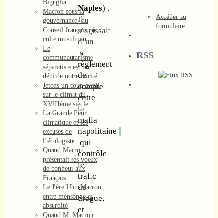
Biguglia
Naples
) .
Macron sous la
Accéder au
Il
gouvernance du
formulaire
s’agissait
Conseil français du
culte musulman
d’un
Le
»
RSS
communautarisme
règlement
séparatiste est un
de
déni de notre laïcité
Jetons un coup d’œil
compte
sur le climat du
entre
XVIIIème siècle !
la
La Grande Peur
mafia
climatique et les
napolitaine
excuses de
l’écologiste
qui
Quand Macron
contrôle
présentait ses voeux
le
de bonheur aux
trafic
Français
de
Le Père Ubu-Macron
entre mensonge et
drogue,
absurdité
et
Quand M. Macron