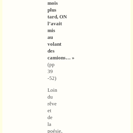
mois
plus
tard, ON
l’avait
mis
au
volant
des
camions… »
(pp
39
-52)
Loin
du
rêve
et
de
la
poésie,