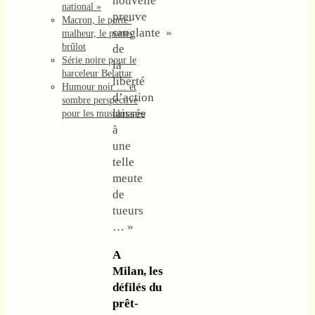
nouvelle
national »
preuve
Macron, le porte-
sanglante
»
malheur, le porte-
brûlot
de
Série noire pour le
la
harceleur Belattar
liberté
Humour noir … et
d’action
sombre perspective
laissée
pour les musulmanes
à
une
telle
meute
de
tueurs
… »
A
Milan, les
défilés du
prêt-