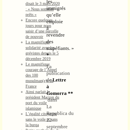
les
disait le 3 mars 2020
immigrés
: « Nous sommes
qu’elle
prêts »
Encore quelques
emploie
jours pour nous
à
saisir d’une parcelle
revendre
de pouvoir
des
La magnifique
solidarité avec les
stupéfiants. »
grévistes depuis le 5
*
décembre 2019
Le magnifique
La
courage de l’Appel
publication
des 100
de
Lettre
musulman(e)s de
à
France
Ainsi parlait le
Gomorra
**
président Macron du
dans
port du voile
La
islamique
Republica du
L’égalité citoyenne
sans le voile et sans
22
la burqa
septembre