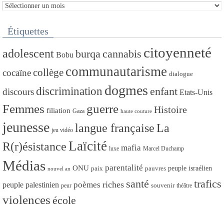
Archives
Étiquettes
citoyenneté
adolescent
burqa
cannabis
Bobu
communautarisme
collège
cocaïne
dialogue
dogmes
discrimination
enfant
discours
Etats-Unis
Femmes
guerre
Histoire
filiation
Gaza
haute couture
jeunesse
La
langue française
jeu vidéo
Laïcité
R(r)ésistance
mafia
luxe
Marcel Duchamp
Médias
parentalité
ONU
peuple israélien
paix
pauvres
nouvel an
santé
trafics
riches
poèmes
peuple palestinien
peur
souvenir
théâtre
violences
école