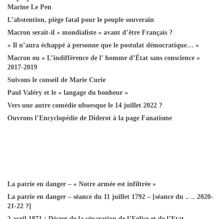
Marine Le Pen
L’abstention, piège fatal pour le peuple souverain
Macron serait-il « mondialiste » avant d’être Français ?
« Il n’aura échappé à personne que le postulat démocratique… »
Macron ou « L’indifférence de l’ homme d’État sans conscience »
2017-2019
Suivons le conseil de Marie Curie
Paul Valéry et le « langage du bonheur »
Vers une autre comédie ubuesque le 14 juillet 2022 ?
Ouvrons l’Encyclopédie de Diderot à la page Fanatisme
La patrie en danger – « Notre armée est infiltrée »
La patrie en danger – séance du 11 juillet 1792 – [séance du .. .. 2020-
21-22 ?]
2 avril 1871 : Décret de la séparation de l’Eglise et de l’Etat