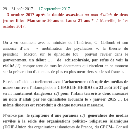
29 – 31 août 2017
–
17 septembre 2017
–
3 octobre 2017 après le double assassinat
au nom d’allah
de deux
jeunes filles -Mauranne 20 ans et Laura 21 ans
*-
à Marseille, le 1er
octobre 2017.
_________
On a vu comment avec le ministre de l’Intérieur, G. Collomb et son
annonce d’une « mobilisation des psychiatres », la théorie du
président Macron sur le djihadiste fou pouvait révéler dans le
gouvernement,
un début … de schizophrénie, par refus de voir la
réalité
(1),
compte tenu de tous les documents qui circulent en ce moment
sur la préparation d’attentats de plus en plus meurtriers sur le sol français.
Et cela coïncide actuellement
avec l’acharnement décuplé des médias de
masse contre
« l’islamophobe »
CHARLIE HEBDO du 23 août 2017
qui
serait
hautement dangereux
(2)
pour l’islam terroriste donc massacré
au nom d’allah par les djihadistes Kouachi le 7 janvier 2015 … Le
même discours est reproduit à chaque nouveau massacre.
N’est-ce pas
le symptôme d’une paranoïa
(3)
généralisée des médias
serviles à la solde des organisations politico- religieuses islamiques
(
UOIF-
Union des organisations islamiques de France, du
CFCM
– Conseil