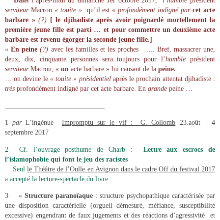
* Dans
l’après-midi du dimanche 1er octobre 2017, l’
humble
président
serviteur
Macron
« touite »
qu’il est «
profondément indigné par
cet acte
barbare »
(?)
[ le djihadiste après avoir poignardé mortellement la
première jeune fille est parti … et pour commettre un deuxième acte
barbare est revenu égorger la seconde jeune fille.]
«
En peine
(?)
avec les familles et les proches ….. Bref, massacrer une,
deux, dix, cinquante personnes sera toujours pour l’
humble
président
serviteur
Macron, «
un
acte barbare » lui causant de la
peine.
… on devine le
« touite »
présidentiel
après le prochain attentat djihadiste :
très
profondément indigné par cet acte barbare. En
grande
peine …
_____________________________
1
par
L’ingénue
Impromptu sur le vif : G. Collomb
23.août – 4
septembre 2017
2 Cf. l’ouvrage posthume de Charb :
Lettre aux escrocs de
l’islamophobie qui font le jeu des racistes
Seul
le Théâtre de l’Oulle en Avignon dans le cadre Off du festival 2017
a accepté la lecture-spectacle du livre …
3 «
Structure paranoïaque
: structure psychopathique caractérisée par
une disposition caractérielle (orgueil démesuré, méfiance, susceptibilité
excessive) engendrant de faux jugements et des réactions d’agressivité et