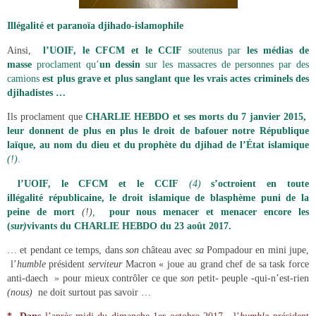
Illégalité et paranoïa djihado-islamophile
Ainsi,
l’UOIF, le CFCM et le CCIF
soutenus par
les médias de
masse
proclament
qu’
un
dessin
sur les massacres de personnes par des
camions
est plus grave et plus sanglant que les vrais actes criminels des
djihadistes …
Ils proclament que
CHARLIE HEBDO et ses morts du 7 janvier 2015,
leur donnent de plus en plus
le droit de bafouer notre République
laïque, au nom du dieu et du prophète du djihad de l’État islamique
(!)
.
l’UOIF, le CFCM et le CCIF
(4)
s’octroient en toute
illégalité républicaine, le droit islamique de blasphème puni de la
peine de mort
(!)
,
pour nous
menacer et menacer encore les
(
sur)
vivants du CHARLIE HEBDO du 23 août 2017.
… et pendant ce temps, dans
son
château avec
sa
Pompadour en mini jupe,
l’
humble
président
serviteur
Macron « joue au grand chef de sa task force
anti-daech
»
pour mieux contrôler ce que
son
petit- peuple -qui-n’est-rien
(nous)
ne doit surtout pas savoir …