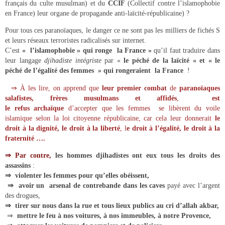
français du culte musulman) et du
CCIF
(Collectif contre l’islamophobie
en France) leur organe de propagande anti-laïcité-républicaine) ?
Pour tous ces paranoïaques, le danger ce ne sont pas les milliers de fichés S
et leurs réseaux terroristes radicalisés sur internet.
C’est
«
l’islamophobie » qui ronge la France »
qu’il faut traduire dans
leur langage
djihadiste intégriste
par «
le péché
de la laïcité « et « le
péché de l’égalité des femmes » qui rongeraient la France
!
⇒ À les lire, on apprend que
leur premier combat
de
paranoïaques
salafistes, frères musulmans et affidés
,
est
le refus archaïque
d’accepter que les femmes se libèrent du voile
islamique selon la loi citoyenne républicaine, car cela leur donnerait
le
droit à la dignité,
le droit à la liberté
, l
e droit à l’égalité, le droit à la
fraternité ….
⇒ Par contre,
les hommes djihadistes ont eux tous les droits des
assassins
:
⇒ violenter les femmes pour qu’elles obéissent,
⇒ avoir un arsenal de contrebande dans les caves
payé avec l’argent
des drogues,
⇒ tirer sur nous dans la rue et tous lieux publics au cri d’allah akbar,
⇒
mettre le feu à nos voitures, à nos immeubles, à notre Provence,