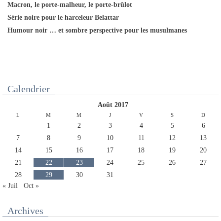
Macron, le porte-malheur, le porte-brûlot
Série noire pour le harceleur Belattar
Humour noir … et sombre perspective pour les musulmanes
Calendrier
août 2017
L
M
M
J
V
S
D
1
2
3
4
5
6
7
8
9
10
11
12
13
14
15
16
17
18
19
20
21
22
23
24
25
26
27
28
29
30
31
« Juil
Oct »
Archives