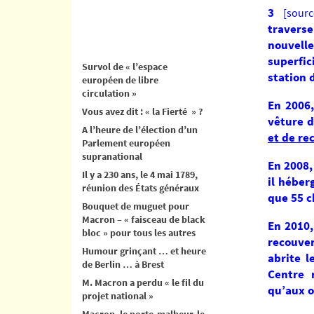
3
[source
traverse
nouvelle
superfi
Survol de « l’espace
station 
européen de libre
circulation »
En 2006,
Vous avez dit : « la Fierté » ?
vêture d
A l’heure de l’élection d’un
et de re
Parlement européen
supranational
En 2008,
Il y a 230 ans, le 4 mai 1789,
il héber
réunion des États généraux
que 55 c
Bouquet de muguet pour
Macron – « faisceau de black
En 2010,
bloc » pour tous les autres
recouver
Humour grinçant … et heure
abrite l
de Berlin … à Brest
Centre 
M. Macron a perdu « le fil du
qu’aux o
projet national »
Macron, le porte-malheur, le