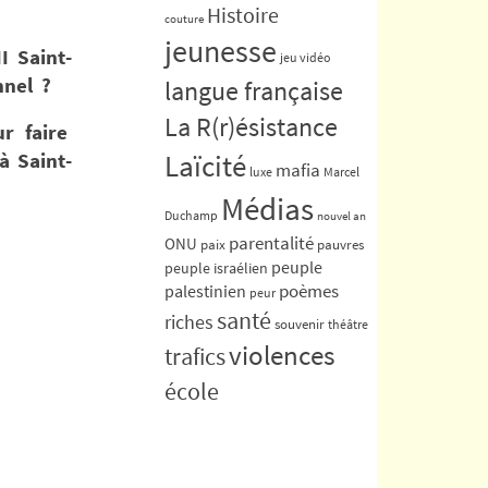
Histoire
couture
jeunesse
I Saint-
jeu vidéo
nnel ?
langue française
La R(r)ésistance
r faire
à Saint-
Laïcité
mafia
luxe
Marcel
Médias
Duchamp
nouvel an
parentalité
ONU
paix
pauvres
peuple
peuple israélien
poèmes
palestinien
peur
!
santé
riches
souvenir
théâtre
violences
trafics
école