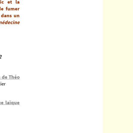
ic et la
 de fumer
, dans un
médecine
is ?
s de Théo
ier
ue laïque