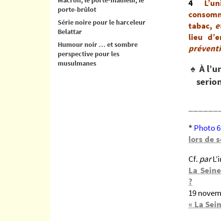
4
L’uni
porte-brûlot
consomma
Série noire pour le harceleur
tabac,
e
Belattar
lieu d’
Humour noir … et sombre
prévent
perspective pour les
musulmanes
♠
À l’u
serions
rue
______
*
Photo 6
lors de 
Cf.
par
L’
La Seine
?
19 novem
« La Sei