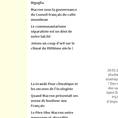
Biguglia
Macron sous la gouvernance
du Conseil français du culte
musulman
Le communautarisme
séparatiste est un déni de
notre laïcité
Jetons un coup d’œil sur le
climat du XVIIIème siècle !
20.02.2
étudia
islamiqu
? Des 
La Grande Peur climatique et
des sa
les excuses de l’écologiste
Saint-D
Quand Macron présentait ses
PS/P
voeux de bonheur aux
d’impos
Français
Le Père Ubu-Macron entre
mensonge et absurdité