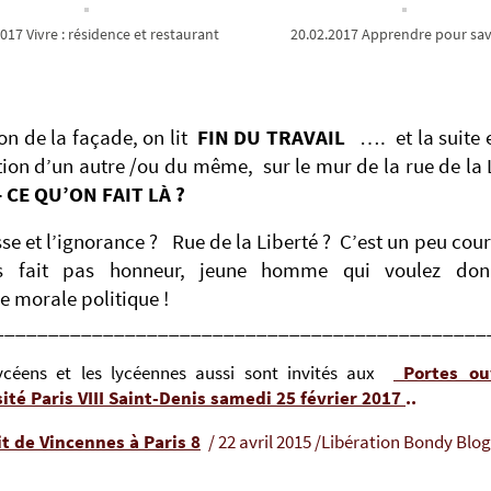
017 Vivre : résidence et restaurant
20.02.2017 Apprendre pour sav
on de la façade, on lit
FIN DU TRAVAIL
…. et la suite 
ion d’un autre /ou du même, sur le mur de la rue de la 
 CE QU’ON FAIT LÀ ?
se et l’ignorance ? Rue de la Liberté ? C’est un peu cour
s fait pas honneur, jeune homme qui voulez don
e morale politique !
_____________________________________________
ycéens et les lycéennes aussi sont invités aux
Portes ou
sité Paris VIII Saint-Denis samedi 25 février 2017
..
it de Vincennes à Paris 8
/
22 avril 2015 /
Libération Bondy Blo