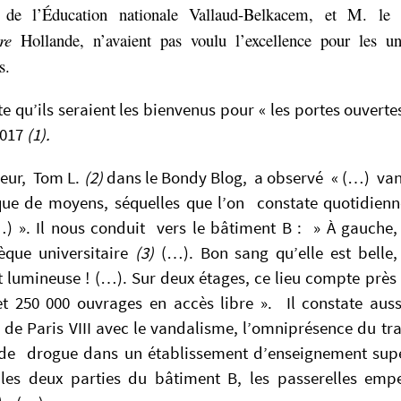
e de l’Éducation nationale Vallaud-Belkacem, et M. le p
re
Hollande,
n’avaient pas voulu l’excellence pour les un
s.
e qu’ils seraient les bienvenus pour « les portes ouverte
2017
(1).
rieur, Tom L.
(2)
dans le Bondy Blog, a observé « (…) va
ue de moyens, séquelles que l’on constate quotidien
) ». Il nous conduit vers le bâtiment B : » À gauche, 
hèque universitaire
(3)
(…). Bon sang qu’elle est belle,
 lumineuse ! (…). Sur deux étages, ce lieu compte près
et 250 000 ouvrages en accès libre ». Il constate aussi
 de Paris VIII avec le vandalisme, l’omniprésence du tra
 de drogue dans un établissement d’enseignement sup
 les deux parties du bâtiment B, les passerelles empe