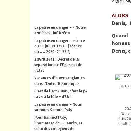
« oinj
(4
ALORS
Denis, à
La patrie en danger – « Notre
armée est infiltrée »
Quand 
La patrie en danger – séance
honneur
du 11 juillet 1792 – [séance
Denis, 
du .. .. 2020- 21-22 ?]
2 avril 1871 : Décret de la
séparation de l’Eglise et de
l’Etat
Vacances d’hiver sanglantes
dans l’Outre-République
20.02.
C’est de l’art ? Non, c’est le p-
ra : « à la fête » d’Uzi
La patrie en danger – Nous
20.
sommes Samuel Paty
l’Unive
Pour Samuel Paty,
mars 20
l’hommage de J. Jaurès, et
le toit 
celui des collégiens de