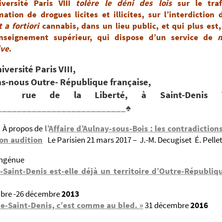
versité Paris VIII
tolère le déni
des lois
sur le traf
tion de drogues licites et illicites, sur l’interdiction
t a fortiori
cannabis, dans un lieu public, et qui plus est
enseignement supérieur, qui dispose d’un service de
ive
.
niversité Paris VIII,
-nous Outre- République française,
 de la Liberté, à Saint-Den
__________________________♠
À propos de
l’
Affaire d’Aulnay-sous-Bois : les contradiction
son audition
Le Parisien 21 mars 2017 – J.-M. Decugiset É. Pellet
ingénue
-Saint-Denis est-elle déjà un territoire d’Outre-Républiq
bre -26 décembre
2013
ne-Saint-Denis, c’est comme au bled. »
31 décembre
2016