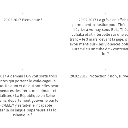
20.02.2017 Bienvenue !
20.02.2017 La grève en affich
permanent. « Justice pour Théo »
février à Aulnay-sous-Bois, Th
Luhaka était interpellé sur une s
trafic – le 3 mars, devant la juge, i
avoir menti sur « les violences poli
Aurait-il eu un tube dit « contena
lui ?
017 A demain ! On voit sortir trois
20.02.2017 Protection ? non, survei
ntes qui portent le voile-cagoule
e. De quoi et de qui ont-elles peur
menaces des frères musulmans et
lafistes ? La République en Seine-
enis, département gouverné par le
C/EELV/ y serait-elle incapable
er la loi laïque, supérieure à la loi
islamique ?