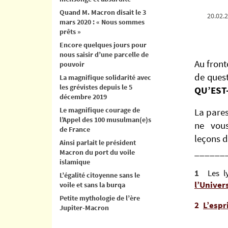
Quand M. Macron disait le 3
20.02.2
mars 2020 : « Nous sommes
prêts »
Encore quelques jours pour
nous saisir d’une parcelle de
Au front
pouvoir
de quest
La magnifique solidarité avec
les grévistes depuis le 5
QU’EST-
décembre 2019
Le magnifique courage de
La pares
l’Appel des 100 musulman(e)s
ne vou
de France
leçons d
Ainsi parlait le président
______
Macron du port du voile
islamique
1
Les l
L’égalité citoyenne sans le
l’Univer
voile et sans la burqa
Petite mythologie de l’ère
2
L’espr
Jupiter-Macron