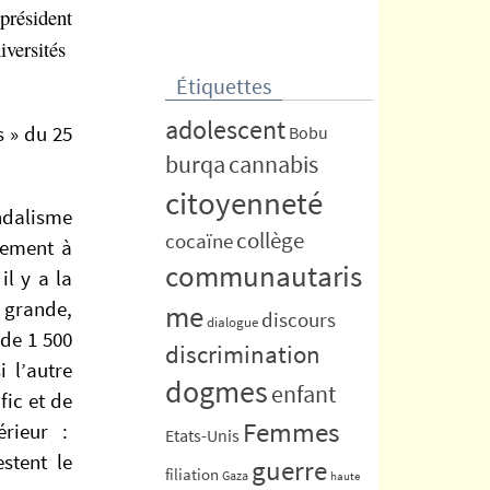
résident
iversités
Étiquettes
adolescent
s » du 25
Bobu
burqa
cannabis
citoyenneté
ndalisme
collège
cocaïne
nement à
communautaris
il y a la
 grande,
me
discours
dialogue
 de 1 500
discrimination
 l’autre
dogmes
enfant
fic et de
Femmes
érieur :
Etats-Unis
stent le
guerre
filiation
Gaza
haute