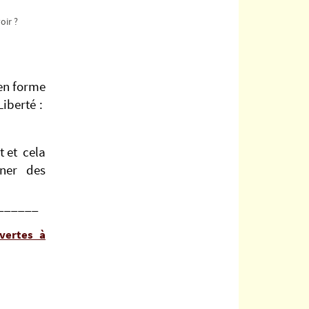
oir ?
en forme
Liberté :
t et cela
ner des
______
vertes à
g