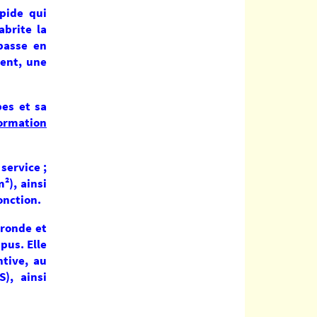
apide qui
abrite la
épasse en
ent, une
bes et sa
formation
service ;
²), ainsi
onction.
 ronde et
pus. Elle
ntive, au
), ainsi