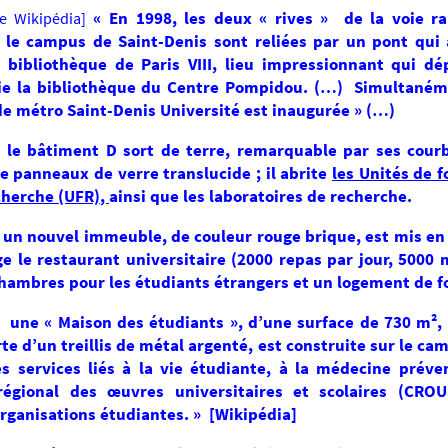
« En 1998, les deux « rives » de la voie r
 Wikipédia]
 le campus de Saint-Denis sont reliées par un pont qui 
 bibliothèque de Paris VIII, lieu impressionnant qui d
cie la bibliothèque du Centre Pompidou. (…) Simultaném
de métro Saint-Denis Université est inaugurée » (…)
 le bâtiment D sort de terre, remarquable par ses cour
e panneaux de verre translucide ; il abrite
les Unités de 
cherche (UFR)
,
ainsi que les laboratoires de recherche.
 un nouvel immeuble, de couleur rouge brique, est mis en 
ge le restaurant universitaire (2000 repas par jour, 5000 m
hambres pour les étudiants étrangers et un logement de f
 une « Maison des étudiants », d’une surface de 730 m²,
te d’un treillis de métal argenté, est construite sur le cam
es services liés à la vie étudiante, à la médecine préve
régional des œuvres universitaires et scolaires (CROUS
rganisations étudiantes. » [Wikipédia]