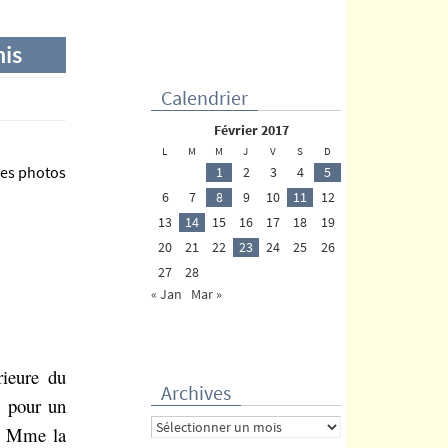
nis
Calendrier
février 2017
L
M
M
J
V
S
D
les photos
1
2
3
4
5
6
7
8
9
10
11
12
13
14
15
16
17
18
19
20
21
22
23
24
25
26
27
28
« Jan
Mar »
rieure du
Archives
, pour un
Archives
ue Mme la