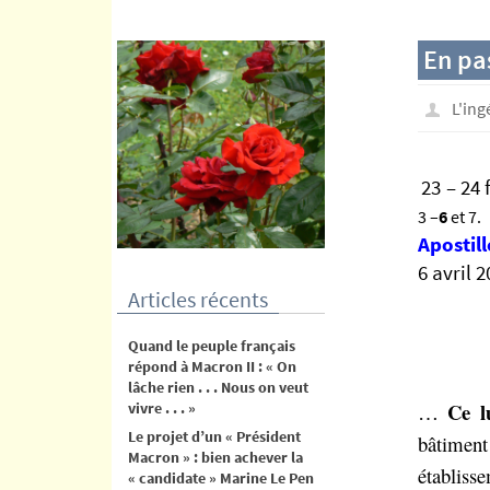
contenu
En pas
L'in
23 – 24
3 –
6
et 7.
Apostill
6 avril 
Articles récents
Quand le peuple français
répond à Macron II : « On
lâche rien . . . Nous on veut
Ce l
vivre . . . »
…
Le projet d’un « Président
bâtiment
Macron » : bien achever la
établiss
« candidate » Marine Le Pen