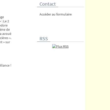
Contact
Accéder au formulaire
age
 : Le 2
éodore
cène de
l a avoué
RSS
cières ».
nt » sur
llance !