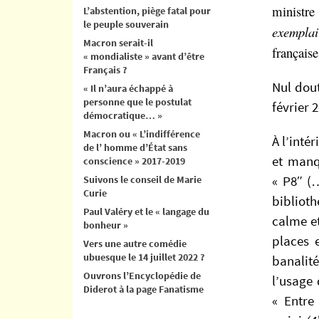
ministr
L’abstention, piège fatal pour
le peuple souverain
exemplai
Macron serait-il
française
« mondialiste » avant d’être
Français ?
Nul dout
« Il n’aura échappé à
personne que le postulat
février 
démocratique… »
Macron ou « L’indifférence
À l’inté
de l’ homme d’État sans
et manq
conscience » 2017-2019
Suivons le conseil de Marie
« P8″ (…
Curie
bibliot
Paul Valéry et le « langage du
calme et
bonheur »
places 
Vers une autre comédie
ubuesque le 14 juillet 2022 ?
banalité
Ouvrons l’Encyclopédie de
l’usage
Diderot à la page Fanatisme
« Entre