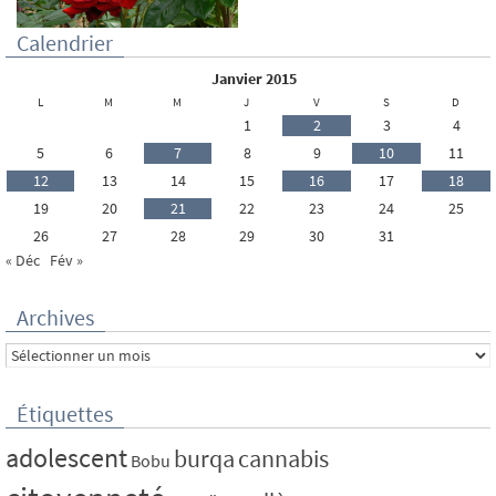
Calendrier
janvier 2015
L
M
M
J
V
S
D
1
2
3
4
5
6
7
8
9
10
11
12
13
14
15
16
17
18
19
20
21
22
23
24
25
26
27
28
29
30
31
« Déc
Fév »
Archives
Archives
Étiquettes
adolescent
burqa
cannabis
Bobu