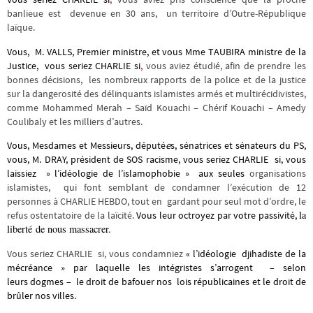
banlieue est devenue en 30 ans, un territoire d’Outre-République
laïque.
Vous, M. VALLS, Premier ministre, et vous Mme TAUBIRA ministre de la
Justice, vous seriez CHARLIE si
,
vous aviez étudié, afin de prendre les
bonnes décisions, les nombreux rapports de la police et de la justice
sur la dangerosité des délinquants islamistes armés et multirécidivistes,
comme Mohammed Merah – Saïd Kouachi – Chérif Kouachi – Amedy
Coulibaly et les milliers d’autres.
Vous, Mesdames et Messieurs, député
e
s, sénatrices et sénateurs du PS,
vous, M. DRAY, président de SOS racisme, vous seriez CHARLIE si, vous
laissiez » l’idéologie de l’islamophobie » aux seules
organisations
islamistes, qui font semblant de condamner l’exécution de 12
personnes à CHARLIE HEBDO, tout en gardant pour seul mot d’ordre, le
la
refus ostentatoire de la laïcité.
Vous leur octroyez par votre passivité,
liberté de nous massacrer.
Vous seriez CHARLIE si, vous condamniez
« l’idéologie djihadiste de la
mécréance » par laquelle les intégristes s’arrogent – selon
leurs dogmes – le droit de bafouer nos lois républicaines et le droit de
brûler nos villes.