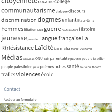
citoyenneté
collège
cocaïne
communautarisme
discours
dialogue
dogmes
discrimination
enfant
Etats-Unis
Femmes
guerre
Histoire
filiation
Gaza
haute couture
jeunesse
La
langue française
jeu vidéo
Laïcité
R(r)ésistance
mafia
luxe
Marcel Duchamp
Médias
parentalité
ONU
peuple israélien
paix
pauvres
nouvel an
santé
riches
poèmes
peuple palestinien
souvenir
peur
théâtre
violences
trafics
école
Contact
Accéder au formulaire