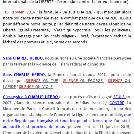
internationale de la LIBERTÉ d’expression contre la terreur islamique)
.
15 janvier 2016
:
la formule « Je suis CHARLIE »
qui marquait alors
notre solidarité nationale avec le combat pacifique de CHARLIE HEBDO
pour défendre notre laïcité, pilier définitif de notre devise républicaine
Liberté Égalité Fraternité,
n’était qu’hypocrisie pour les politiciens,
double langage pour les chefs religieux,
bref, l’expression cachait la
lâcheté des premiers et le cynisme des seconds.
___________________________
Sans CHARLIE HEBDO
, nous aurions eu une société française paralysée
par la terreur et la violence de l’islam radical et djihadiste.
Sans CHARLIE HEBDO
, la France n’aurait depuis 2007, pour seule
devise que :
SILENCE
ON TUE
!
SILENCE
ON ÉGORGE
!
SILENCE
ON
LAPIDE
!
SILENCE
ON VIOLE
!
C’est grâce à CHARLIE HEBDO
et au procès qu’ils ont gagné
SEULS
en
2007 /dans le silence coupable des médias français/
CONTRE
La
Mosquée de Paris, le Conseil français du culte musulman, l’Union des
organisations islamiques de France et la Ligue islamique mondiale,
que
notre République française et tous les peuples frères que l’on sent
aujourd’hui si proches de nous
peuvent en ce 11 janvier 2015,
témoigner de la valeur universelle de la liberté, de la liberté de pensée,