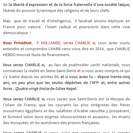
de
la liberté d’expression et de la force fraternelle d’une société laïque,
libérée du pouvoir tyrannique des religions et de leurs chefs.
Mais que de travail et d’intelligence, il faudrait encore déployer en
France pour vaincre l’islam radical et poursuivre dans cette voie
démocratique !
Vous Président
, F. HOLLANDE, seriez CHARLIE
si,
vous aviez voulu
entendre et comprendre CHARB venu vous dire en 2014, que CHARLIE
HEBDO mourait faute de financement.
Vous seriez CHARLIE si,
au lieu de psalmodier
unité nationale,
vous
connaissiez la réalité en Seine-Saint-Denis
et si
vous aviez compris ce qui
s’y trame depuis les années 80,
et si vous aviez lu – depuis trente-cinq
ans, un peu plus que les seules dépêches de l’AFP- et, entre autres
livres ,
Quatre-vingt-treize
de Gilles Kepel.
Vous seriez CHARLIE si,
vous saviez que Saint-Denis est la Mecque de
l’Islam de France, que les courants les plus intégristes des frères
musulmans égyptiens et des salafistes d’Arabie saoudite y prospèrent,
et forment selon leurs dogmes obscurantistes et assassins, les imams
des mosquées et les aumôniers des prisons françaises.
Vous seriez CHARLIE si
,
vous aviez pris conscience que la proche