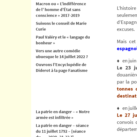
Macron ou « L’indifférence
L’histoire
de l’ homme d’État sans
seulement
conscience » 2017-2019
d’Espagn
Suivons le conseil de Marie
excuses.
Curie
Paul Valéry et le « langage du
Mais cet
bonheur »
espagnols
Vers une autre comédie
ubuesque le 14 juillet 2022 ?
♦ en juin
Ouvrons l’Encyclopédie de
Le 23 j
Diderot à la page Fanatisme
douanièr
par la po
tonnes 
destinat
♦ en juil
La patrie en danger – « Notre
Le 27 ju
armée est infiltrée »
convois 
La patrie en danger – séance
départem
du 11 juillet 1792 – [séance
du .. .. 2020- 21-22 ?]