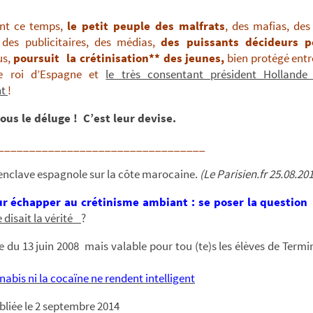
nt ce temps,
le petit peuple des malfrats
, des mafias, des
 des publicitaires, des médias,
des puissants décideurs po
us,
poursuit
la crétinisation** des jeunes,
bien protégé entre
le roi d’Espagne et
le très consentant président Hollande
nt
!
us le déluge ! C’est leur devise.
_________________________________
 enclave espagnole sur la côte marocaine.
(Le Parisien.fr 25.08.20
r échapper au crétinisme ambiant : se poser la question
 disait la vérité
?
te du 13 juin 2008 mais valable pour tou (te)s les élèves de Termi
nabis ni la cocaïne ne rendent intelligent
bliée le 2 septembre 2014