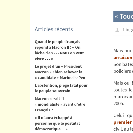
contenu
« Touc
Articles récents
L'in
Quand le peuple français
répond à Macron II : « On
Mais oui
lâche rien . . . Nous on veut
arraison
vivre . . . »
Son bate
Le projet d’un « Président
policiers
Macron » : bien achever la
« candidate » Marine Le Pen
Mais oui
L’abstention, piège fatal pour
toutes l
le peuple souverain
marocaine
Macron serait-il
2005.
« mondialiste » avant d’être
Français ?
Celui qui
« Il n’aura échappé à
premier
personne que le postulat
civil, au 
démocratique… »