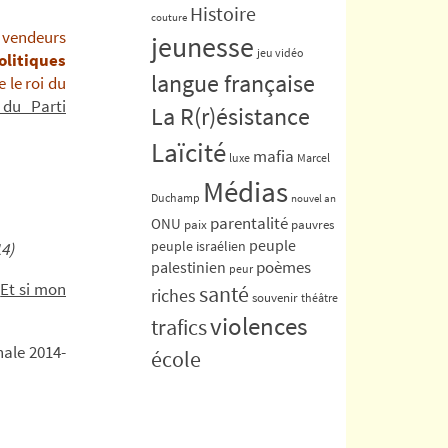
Histoire
couture
 vendeurs
jeunesse
jeu vidéo
litiques
langue française
 le roi du
 du Parti
La R(r)ésistance
Laïcité
mafia
luxe
Marcel
Médias
Duchamp
nouvel an
parentalité
ONU
paix
pauvres
peuple
peuple israélien
14)
poèmes
palestinien
peur
Et si mon
santé
riches
souvenir
théâtre
violences
trafics
nale 2014-
école