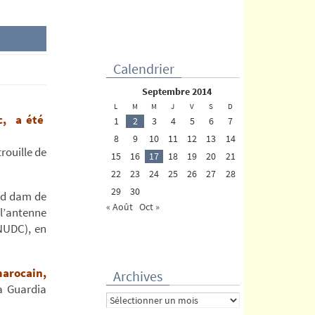
Calendrier
septembre 2014
L
M
M
J
V
S
D
c, a été
1
2
3
4
5
6
7
8
9
10
11
12
13
14
rouille de
15
16
17
18
19
20
21
22
23
24
25
26
27
28
29
30
and dam de
« Août
Oct »
l’antenne
ONUDC), en
marocain,
Archives
la Guardia
Archives