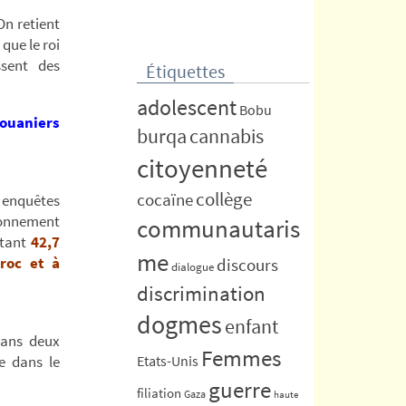
 On retient
que le roi
ssent des
Étiquettes
adolescent
Bobu
ouaniers
burqa
cannabis
citoyenneté
collège
cocaïne
 enquêtes
sonnement
communautaris
rtant
42,7
me
roc et à
discours
dialogue
discrimination
dogmes
enfant
dans deux
Femmes
e dans le
Etats-Unis
guerre
filiation
Gaza
haute