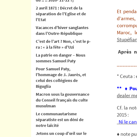
2 avril 1871 : Décret de la
Et penda
séparation de l’Eglise et de
d’armes,
l’Etat
corromp
Vacances d’hiver sanglantes
Maroc, 
dans l’Outre-République
Stupéfia
C’est de l’art ? Non, c’est le p-
ra : « à la fête » d’Uzi
Après no
La patrie en danger – Nous
sommes Samuel Paty
_______
Pour Samuel Paty,
l’hommage de J. Jaurès, et
* Ceuta :
celui des collégiens de
Biguglia
** ♦ Pou
Macron sous la gouvernance
dealer me
du Conseil français du culte
musulman
Cf. la no
Le communautarisme
2015 :
séparatiste est un déni de
Ni le can
notre laïcité
Jetons un coup d’œil sur le
♦ note pu