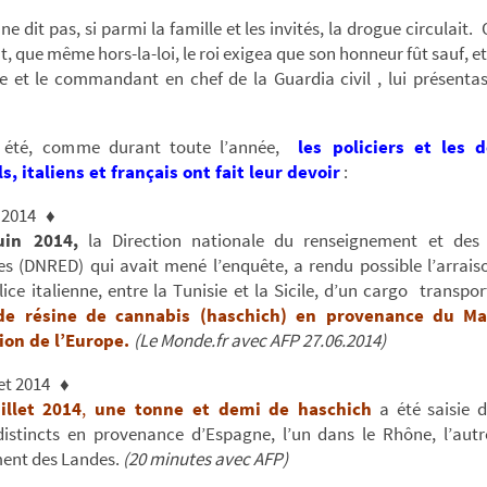
 ne dit pas, si parmi la famille et les invités, la drogue circulait.
, que même hors-la-loi, le roi exigea que son honneur fût sauf, et 
e et le commandant en chef de la Guardia civil , lui présenta
 été, comme durant toute l’année,
les policiers et les d
, italiens et français ont fait leur devoir
:
 2014 ♦
uin 2014,
la Direction nationale du renseignement et des
es (DNRED) qui avait mené l’enquête, a rendu possible l’arrai
lice italienne, entre la Tunisie et la Sicile, d’un cargo transpo
de résine de cannabis (haschich) en provenance du Ma
ion de l’Europe.
(Le Monde.fr avec AFP 27.06.2014)
let 2014 ♦
illet 2014
,
une tonne et demi de haschich
a été saisie 
distincts en provenance d’Espagne, l’un dans le Rhône, l’autr
ent des Landes.
(20 minutes avec AFP)