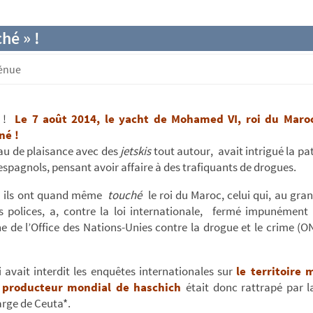
hé » !
génue
 !
Le 7 août 2014, le yacht de
Mohamed VI, roi du Maro
né !
au de plaisance avec des
jetskis
tout autour, avait intrigué la pat
 espagnols, pensant avoir affaire à des trafiquants de drogues.
 ! ils ont quand même
touché
le roi du Maroc, celui qui, au gr
es polices, a, contre la loi internationale, fermé impunément 
 de l’Office des Nations-Unies contre la drogue et le crime (
 avait interdit les enquêtes internationales sur
le territoire 
 producteur mondial de haschich
était donc rattrapé par 
large de Ceuta*.