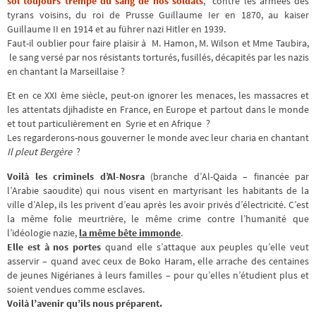
sol toujours trempé du sang de nos soldats
, contre les armées des
tyrans voisins, du roi de Prusse Guillaume Ier en 1870, au kaiser
Guillaume II en 1914 et au führer nazi Hitler en 1939.
Faut-il oublier pour faire plaisir à M. Hamon, M. Wilson et Mme Taubira,
le sang versé par nos résistants torturés, fusillés, décapités par les nazis
en chantant la Marseillaise ?
Et en ce XXI ème siècle, peut-on ignorer les menaces, les massacres et
les attentats djihadiste en France, en Europe et partout dans le monde
et tout particulièrement en Syrie et en Afrique ?
Les regarderons-nous gouverner le monde avec leur charia en chantant
Il pleut Bergère
?
Voilà les criminels d’Al-Nosra
(branche d’Al-Qaida – financée par
l’Arabie saoudite) qui nous visent en martyrisant les habitants de la
ville d’Alep, ils les privent d’eau après les avoir privés d’électricité. C’est
la même folie meurtrière, le même crime contre l’humanité que
l’idéologie nazie,
la même bête immonde
.
Elle est à nos portes
quand elle s’attaque aux peuples qu’elle veut
asservir – quand avec ceux de Boko Haram, elle arrache des centaines
de jeunes Nigérianes à leurs familles – pour qu’elles n’étudient plus et
soient vendues comme esclaves.
Voilà l’avenir qu’ils nous préparent.