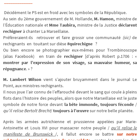
_____________
Décidément le PS est en froid avec les symboles de la République.
Au sein du 2ème gouvernement de M. Hollande,
M. Hamon,
ministre de
l’Éducation nationale et
Mme Taubira,
ministre de la Justice
déclarent
rechigner
à chanter La Marseillaise.
Préfèreraient-ils retrouver et faire grossir une communauté
(sic)
de
rechignants en touitant sur dièse
#quirechigne
?
Ou bien encore se photographier eux-mêmes pour Trombinoscope
(alias Facebook) en train de
rechigner
[d’après Robert p.1706 : «
montrer par l’expression de son visage, sa mauvaise humeur, sa
répugnance
. » ?
M. Lambert Wilson
vient s’ajouter bruyamment dans le journal Le
Point, aux ministres rechignants.
Il nous joue l’air connu de l’effarouché devant le sang qui coule à pleins
flots dans l’histoire des peuples, alors que notre Marseillaise est le juste
symbole de notre force devant
la bête immonde, toujours féconde
/
qu’il relise Bertolt Brecht
/
toujours à l’œuvre
sur notre belle planète.
Après les armées autrichienne et prussienne appelées par Marie-
Antoinette et Louis XVI pour massacrer notre peuple /
qu’il relise le
manifeste de Brunswick
/, il fallut encore se battre
sur notre