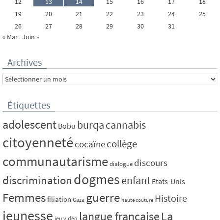
12
13
14
15
16
17
18
19
20
21
22
23
24
25
26
27
28
29
30
31
« Mar
Juin »
Archives
Archives
Étiquettes
adolescent
burqa
cannabis
Bobu
citoyenneté
collège
cocaïne
communautarisme
discours
dialogue
dogmes
discrimination
enfant
Etats-Unis
Femmes
guerre
Histoire
filiation
Gaza
haute couture
jeunesse
La
langue française
jeu vidéo