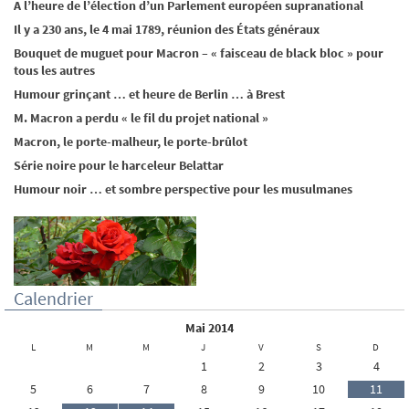
A l’heure de l’élection d’un Parlement européen supranational
Il y a 230 ans, le 4 mai 1789, réunion des États généraux
Bouquet de muguet pour Macron – « faisceau de black bloc » pour
tous les autres
Humour grinçant … et heure de Berlin … à Brest
M. Macron a perdu « le fil du projet national »
Macron, le porte-malheur, le porte-brûlot
Série noire pour le harceleur Belattar
Humour noir … et sombre perspective pour les musulmanes
Calendrier
mai 2014
L
M
M
J
V
S
D
1
2
3
4
5
6
7
8
9
10
11