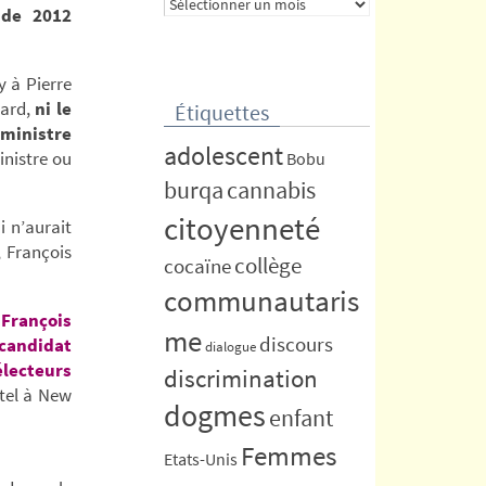
Archives
e de 2012
y à Pierre
card,
ni le
Étiquettes
 ministre
adolescent
inistre ou
Bobu
burqa
cannabis
citoyenneté
 n’aurait
, François
collège
cocaïne
communautaris
,
François
me
discours
 candidat
dialogue
électeurs
discrimination
tel à New
dogmes
enfant
Femmes
Etats-Unis