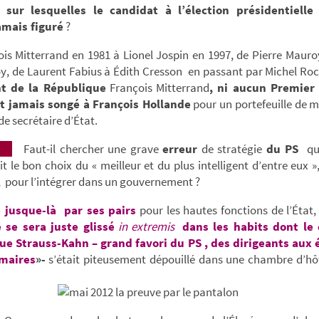
te
sur lesquelles le candidat à l’élection présidentiell
amais figuré
?
is Mitterrand en 1981 à Lionel Jospin en 1997, de Pierre Mauro
y, de Laurent Fabius à Édith Cresson en passant par Michel Ro
nt de la République
François Mitterrand
, ni aucun Premier
t jamais songé à
François Hollande
pour un portefeuille de m
de secrétaire d’État.
Faut-il chercher une grave
erreur
de stratégie
du PS
qui
it le bon choix du « meilleur et du plus intelligent d’entre eux »
 pour l’intégrer dans un gouvernement ?
 jusque-là par ses pairs
pour les hautes fonctions de l’État
 se sera juste glissé
in extremis
dans les habits dont le
e Strauss-Kahn – grand favori du PS , des dirigeants aux 
imaires
»-
s’était piteusement dépouillé dans une chambre d’hô