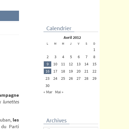
Calendrier
avril 2012
L
M
M
J
V
S
D
1
2
3
4
5
6
7
8
9
10
11
12
13
14
15
16
17
18
19
20
21
22
23
24
25
26
27
28
29
30
« Mar
Mai »
campagne
 lunettes
auban,
les
Archives
 du Parti