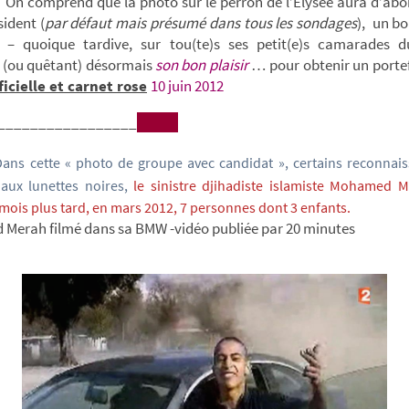
On comprend que la photo sur le perron de l’Élysée aura d’abo
sident (
par défaut mais
présumé dans tous les sondages
), un b
 – quoique tardive, sur tou(te)s ses petit(e)s camarades 
 (ou quêtant) désormais
son bon plaisir
… pour obtenir un portefe
icielle et carnet rose
10 juin 2012
_________________
ans cette « photo de groupe avec candidat », certains reconnai
aux lunettes noires,
le sinistre djihadiste islamiste Mohamed 
 mois plus tard, en mars 2012, 7 personnes dont 3 enfants.
Merah filmé dans sa BMW -vidéo publiée par 20 minutes