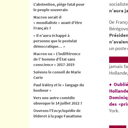
socialis
L’abstention, piège fatal pour
le peuple souverain
n’aura j
Macron serait-il
De Franço
« mondialiste » avant d’être
Français ?
Bérégovo
Préside
« Il n’aura échappé à
personne que le postulat
n’avaien
démocratique… »
un poste 
Macron ou « L’indifférence
de l’ homme d’État sans
conscience » 2017-2019
jamais fa
Suivons le conseil de Marie
Hollande,
Curie
♦ Oublié
Paul Valéry et le « langage du
bonheur »
Hollande
Dominiqu
Vers une autre comédie
ubuesque le 14 juillet 2022 ?
des «pr
York.
Ouvrons l’Encyclopédie de
Diderot à la page Fanatisme