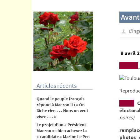
contenu
Avant
L'in
9 avril 
Articles récents
Reproduct
Quand le peuple français
C
répond à Macron II : « On
électora
lâche rien . . . Nous on veut
vivre . . . »
noires)
Le projet d’un « Président
remplace
Macron » : bien achever la
« candidate » Marine Le Pen
photos 