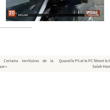
______________________
rtains territoires de la
Quand le PS et le PC fêtent le 
que «
Salah Ha