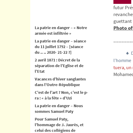
futur Pré
revanche
guettant
Photo off
La patrie en danger – « Notre
armée est infiltrée »
_______
La patrie en danger – séance
du 11 juillet 1792 – [séance
du .. .. 2020- 21-22 ?]
♠
D
2 avril 1871 : Décret de la
l’homme 
séparation de l’Eglise et de
tuera, un
l’Etat
Mohamed 
Vacances d’hiver sanglantes
dans l’Outre-République
C’est de l’art ? Non, c’est le p-
ra : « à la fête » d’Uzi
La patrie en danger – Nous
sommes Samuel Paty
Pour Samuel Paty,
l’hommage de J. Jaurès, et
celui des collégiens de