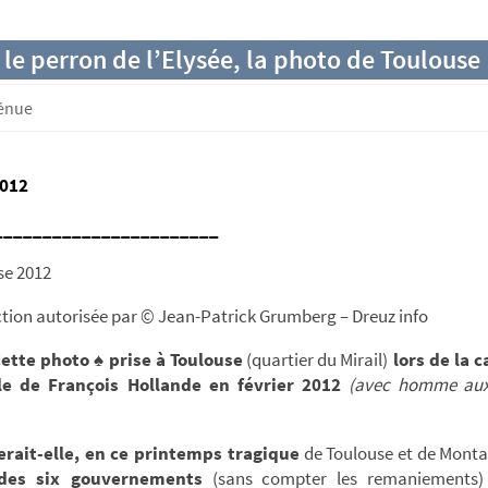
 le perron de l’Elysée, la photo de Toulouse
génue
2012
_______________________
ion autorisée par © Jean-Patrick Grumberg – Dreuz info
ette photo ♠ prise à Toulouse
(quartier du Mirail)
lors de la 
le de François Hollande en février 2012
(
avec homme aux
rait-elle, en ce printemps tragique
de Toulouse et de Mont
des six gouvernements
(sans compter les remaniements)