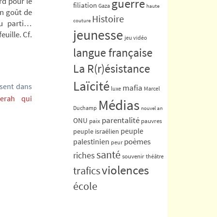
rd pour le
guerre
filiation
Gaza
haute
on goût de
Histoire
couture
du parti…
jeunesse
uille. Cf.
jeu vidéo
langue française
La R(r)ésistance
Laïcité
ssent dans
mafia
luxe
Marcel
Merah qui
Médias
Duchamp
nouvel an
parentalité
ONU
paix
pauvres
peuple
peuple israélien
poèmes
palestinien
peur
santé
riches
souvenir
théâtre
violences
trafics
école