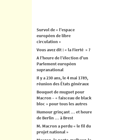
Survol de « l’espace
européen de libre
circulation »
Vous avez dit : « la Fierté » ?
A l’heure de l’élection d’un
Parlement européen
supranational
Il y a 230 ans, le 4 mai 1789,
réunion des États généraux
Bouquet de muguet pour
Macron – « faisceau de black
bloc » pour tous les autres
Humour grinçant … et heure
de Berlin … à Brest
M. Macron a perdu « le fil du
projet national »
Macron, le porte-malheur, le