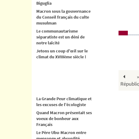
Biguglia
Macron sous la gouvernance
du Conseil français du culte
musulman
Le communautarisme
______
séparatiste est un déni de
notre laïcité
Jetons un coup d’œil sur le
climat du XVIIIème siècle !
» Ce
Républi
La Grande Peur climatique et
les excuses de l’écologiste
Quand Macron présentait ses
voeux de bonheur aux
Français
Le Père Ubu-Macron entre
mensonge et absurdité