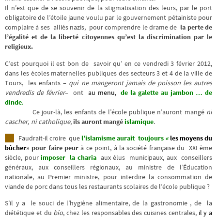
Il n’est que de se souvenir de la stigmatisation des leurs, par le port
obligatoire de l’étoile jaune voulu par le gouvernement pétainiste pour
complaire à ses alliés nazis, pour comprendre le drame de
la perte de
l’égalité et de la liberté citoyennes qu’est la discrimination par le
religieux.
C’est pourquoi il est bon de savoir qu’ en ce vendredi 3 février 2012,
dans les écoles maternelles publiques des secteurs 3 et 4 de la ville de
Tours, les enfants –
qui ne mangeront jamais de poisson les autres
vendredis de février
– ont
au menu,
de la galette au jambon … de
dinde
.
Ce jour-là, les enfants de l’école publique n’auront mangé
ni
cascher, ni catholique
,
ils auront mangé
islamique
.
Faudrait-il croire que
l’islamisme aurait
toujours
«
les moyens du
bûcher
» pour faire peur
à ce point, à la société française du XXI ème
siècle, pour
imposer la charia
aux élus municipaux, aux conseillers
généraux, aux conseillers régionaux, au ministre de l’Éducation
nationale, au Premier ministre, pour interdire la consommation de
viande de porc dans tous les restaurants scolaires de l’école publique ?
S’il y a le souci de l’hygiène alimentaire, de la gastronomie , de la
diététique et du
bio
, chez les responsables des cuisines centrales,
il y a