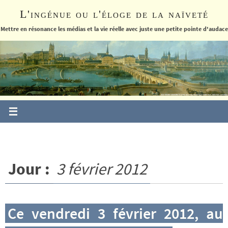
Passer
L'ingénue ou l'éloge de la naïveté
vers
le
Mettre en résonance les médias et la vie réelle avec juste une petite pointe d'audace
contenu
Jour :
3 février 2012
Ce vendredi 3 février 2012, au