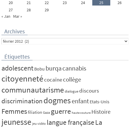
20
21
22
23
24
25
26
27
28
29
« Jan
Mar »
Archives
Archives
Étiquettes
adolescent
burqa
cannabis
Bobu
citoyenneté
collège
cocaïne
communautarisme
discours
dialogue
dogmes
discrimination
enfant
Etats-Unis
Femmes
guerre
Histoire
filiation
Gaza
haute couture
jeunesse
La
langue française
jeu vidéo