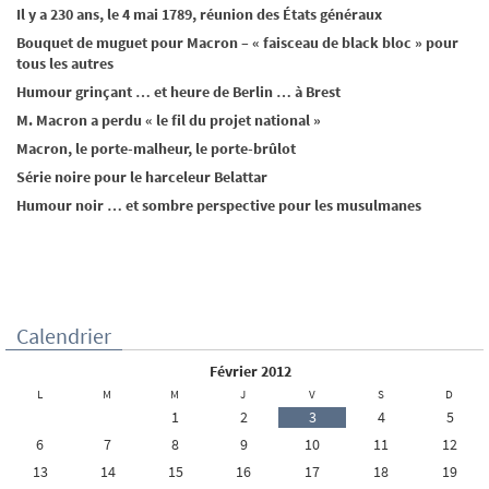
Il y a 230 ans, le 4 mai 1789, réunion des États généraux
Bouquet de muguet pour Macron – « faisceau de black bloc » pour
tous les autres
Humour grinçant … et heure de Berlin … à Brest
M. Macron a perdu « le fil du projet national »
Macron, le porte-malheur, le porte-brûlot
Série noire pour le harceleur Belattar
Humour noir … et sombre perspective pour les musulmanes
Calendrier
février 2012
L
M
M
J
V
S
D
1
2
3
4
5
6
7
8
9
10
11
12
13
14
15
16
17
18
19