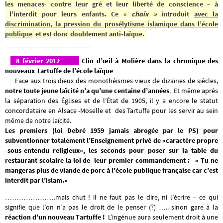
les menaces- contre leur gré et leur liberté de conscience – à
l’interdit pour leurs enfants.
Ce «
choix »
introduit
avec la
discrimination, la pression du prosélytisme islamique dans l’école
publique
et est donc doublement anti-laïque.
_________________________
8 février 2012
Clin d’œil à Molière dans la chronique des
nouveaux Tartuffe de l’école laïque
Face aux trois dieux des monothéismes vieux de dizaines de siècles,
notre toute jeune laïcité n’a qu’une centaine d’années
.
Et même après
la séparation des Églises et de l’État de 1905, il y a encore le statut
concordataire en Alsace -Moselle et des Tartuffe pour les servir au sein
même de notre laïcité.
Les premiers (loi Debré 1959 jamais abrogée par le PS) pour
subventionner totalement l’Enseignement privé de «caractère propre
-sous-entendu religieux», les seconds pour poser sur la table du
restaurant scolaire la loi de leur premier commandement : « Tu ne
mangeras plus de viande de porc à l’école publique française car c’est
interdit par l’islam.»
………………….mais chut ! il ne faut pas le dire, ni l’écrire – ce qui
signifie que l’on n’a pas le droit de le penser (?) ….. sinon gare à la
réaction d’un nouveau Tartuffe !
L’ingénue aura seulement droit à une