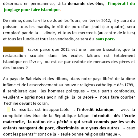
désormais en permanence,
à la demande des élus
,
l’impératif du
jonglage pour faire
islamique
.
De même, dans la ville de Joué-lès-Tours, en février 2012, il y aura du
poisson tous les mardis, le rôti de porc d’un jeudi (sur quatre), sera
remplacé par de la … dinde, et tous les mercredis (au centre de loisirs)
et tous les lundis et tous les vendredis, ce sera du
sans porc.
Est-ce parce que 2012 est une année bissextile, que la
restauration scolaire dans les écoles laïques est
totalement
islamique
en février,
ou est-ce par crainte de menaces des pères et
des imams ?
Au pays de Rabelais et des rillons, dans notre pays libéré de la dîme
infâme et de l’asservissement au pouvoir religieux catholique dès 1789,
il semblerait que les hommes politiques – tous partis confondus,
veuillent – après nous avoir infligé la loi Debré – nous faire courber
l’échine devant le coran.
Le résultat est insupportable :
l’interdit islamique –
avec la
complicité des élus de la République laïque-
introduit dès l’école
maternelle, la notion de « péché » qui serait commis par les seuls
enfants mangeant du porc,
discriminés aux yeux des autres
– ceux
dont les parents** sont de la « seule bonne religion islamique ».