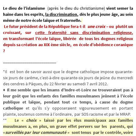
Le dieu de l’islamisme
(après le dieu du christianisme)
vient semer la
haine dans les esprits,
la discrimination
, dès le plus jeune âge, au sein
même de notre école laïque et fraternelle.
Le futur président de la République fera-t-il
une croix –
ou plutôt un
croissant
,
sur
cette fraternité sans discrimination religieuse
,
en transformant l’école laïque, libérée de tous les dogmes religieux
depuis sa création au XIX ème siècle, en école d’obédience coranique
?
_________________________
*Il est bon de savoir aussi que le dogme catholique impose quarante-
six jours de carême, c’est-à-dire quarante-six jours de jeûne du mercredi
des cendres à Pâques, du 22 février au samedi 7 avril 2012.
♦
Il me semble que les imams d’Indre-et-Loire ne trouveraient pas à
leur goût que les enfants des familles musulmanes jeûnent à l’école
publique et laïque, pendant tout ce temps, à cause du dogme
catholique
et qu’ils s’y opposeraient vigoureusement en portant
plainte, soutenus comme à l’ordinaire, par SOS racisme et par le MRAP.
**
Le «
choix
» laissé par les élus municipaux aux familles
musulmanes a, en plus, un grave effet pervers sur les parents, qui
«
surveillés par leur communauté
» sont tenus par le contrôle, voire