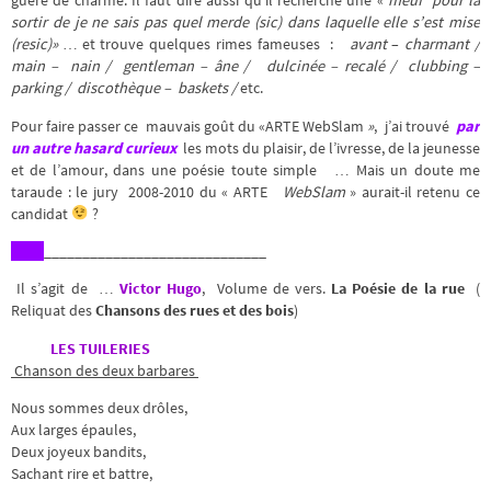
guère de charme. Il faut dire aussi qu’il recherche une «
meuf pour la
sortir de je ne sais pas quel merde (sic) dans laquelle elle s’est mise
(resic)» …
et trouve quelques rimes fameuses :
avant
–
charmant /
main – nain / gentleman – âne / dulcinée – recalé / clubbing –
parking / discothèque – baskets /
etc.
Pour faire passer ce mauvais goût du «ARTE WebSlam
»
, j’ai trouvé
par
un autre hasard curieux
les mots du plaisir, de l’ivresse, de la jeunesse
et de l’amour, dans une poésie toute simple … Mais un doute me
taraude : le jury 2008-2010 du « ARTE
WebSlam
» aurait-il retenu ce
candidat
?
_____________________________
Il s’agit de …
Victor Hugo
, Volume de vers.
La Poésie de la rue
(
Reliquat des
Chansons des rues et des bois
)
LES TUILERIES
Chanson des deux barbares
Nous sommes deux drôles,
Aux larges épaules,
Deux joyeux bandits,
Sachant rire et battre,