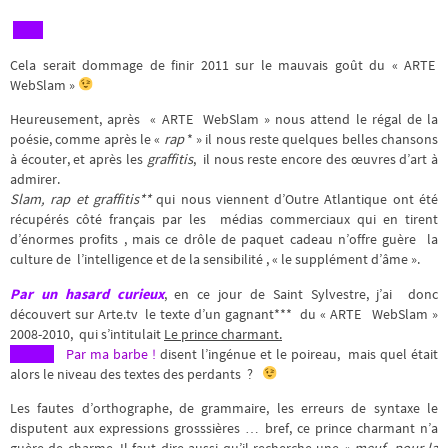
Cela serait dommage de finir 2011 sur le mauvais goût du « ARTE
WebSlam »
Heureusement, après « ARTE WebSlam » nous attend le régal de la
poésie, comme après le «
rap
* » il nous reste quelques belles chansons
à écouter, et après les
graffitis
, il nous reste encore des œuvres d’art à
admirer.
Slam, rap et graffitis**
qui nous viennent d’Outre Atlantique ont été
récupérés côté français par les médias commerciaux qui en tirent
d’énormes profits , mais ce drôle de paquet cadeau n’offre guère la
culture de l’intelligence et de la sensibilité , « le supplément d’âme ».
Par un hasard curieux
, en ce jour de Saint Sylvestre, j’ai donc
découvert sur Arte.tv le texte d’un gagnant*** du « ARTE
WebSlam »
2008-2010, qui s’intitulait
Le prince charmant.
Par ma barbe !
disent l’ingénue et le poireau, mais quel était
alors le niveau des textes des perdants ?
Les fautes d’orthographe, de grammaire, les erreurs de syntaxe le
disputent aux expressions grosssières … bref, ce prince charmant n’a