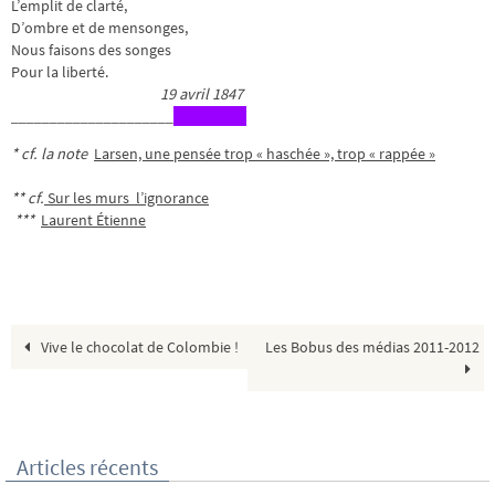
L’emplit de clarté,
D’ombre et de mensonges,
Nous faisons des songes
Pour la liberté.
19 avril 1847
_____________________
* cf. la note
Larsen, une pensée trop « haschée », trop « rappée »
** cf.
Sur les murs l’ignorance
***
Laurent Étienne
Vive le chocolat de Colombie !
Les Bobus des médias 2011-2012
Articles récents