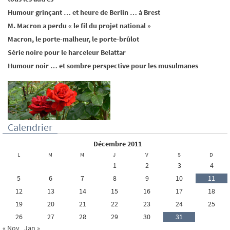
Humour grinçant … et heure de Berlin … à Brest
M. Macron a perdu « le fil du projet national »
Macron, le porte-malheur, le porte-brûlot
Série noire pour le harceleur Belattar
Humour noir … et sombre perspective pour les musulmanes
Calendrier
décembre 2011
L
M
M
J
V
S
D
1
2
3
4
5
6
7
8
9
10
11
12
13
14
15
16
17
18
19
20
21
22
23
24
25
26
27
28
29
30
31
« Nov
Jan »