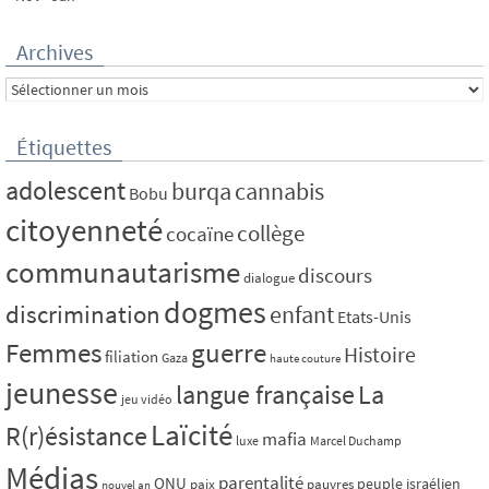
Archives
Archives
Étiquettes
adolescent
burqa
cannabis
Bobu
citoyenneté
collège
cocaïne
communautarisme
discours
dialogue
dogmes
discrimination
enfant
Etats-Unis
Femmes
guerre
Histoire
filiation
Gaza
haute couture
jeunesse
La
langue française
jeu vidéo
Laïcité
R(r)ésistance
mafia
luxe
Marcel Duchamp
Médias
parentalité
ONU
peuple israélien
paix
pauvres
nouvel an