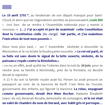
Le 19 avril 1791 *
,
au lendemain de son départ manqué pour Saint-
Cloud, et alors que les négociations secrètes se poursuivaient,
Louis XVI
« crut bon de se rendre à l’Assemblée nationale pour y mentir à
nouveau.
« (…) J’ai accepté et juré de maintenir cette Constitution
dont la Constitution civile
[du clergé]
fait partie, et j’en maintiens
l’exécution de tout mon pouvoir. »
Deux mois plus tard, « sur l’ Assemblée obstinée à réconcilier la
Révolution et le roi éclate la foudroyante nouvelle :
« Le roi est parti, et
sa fuite est sans doute le signal de la lutte ouverte, violente, de la
puissance royale contre la Révolution.»
« Le roi, en effet, avait quitté les Tuileries dans la nuit du
20 juin
pour se
rendre avec sa famille à Montmédy, près de la frontière, où Bouillé
devait le rejoindre.
A 11 h du soir la famille royale avait fui. Fersen lui avait procuré un
passeport au nom de la baronne de Korff. C’est Mme de Tourzel,
gouvernante des enfants, qui figurait la baronne.
La reine, voyageant
comme gouvernante, devait être Mme Rocher
,
Madame Élisabeth
[sœur du roi] devenait Rosalie, demoiselle de compagnie,
et le roi était
un valet de chambre du nom de Durand, avec habit gris et perruque…