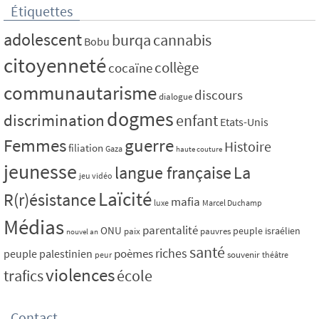
Étiquettes
adolescent
burqa
cannabis
Bobu
citoyenneté
collège
cocaïne
communautarisme
discours
dialogue
dogmes
discrimination
enfant
Etats-Unis
Femmes
guerre
Histoire
filiation
Gaza
haute couture
jeunesse
La
langue française
jeu vidéo
Laïcité
R(r)ésistance
mafia
luxe
Marcel Duchamp
Médias
parentalité
ONU
peuple israélien
paix
pauvres
nouvel an
santé
riches
poèmes
peuple palestinien
souvenir
peur
théâtre
violences
trafics
école
Contact