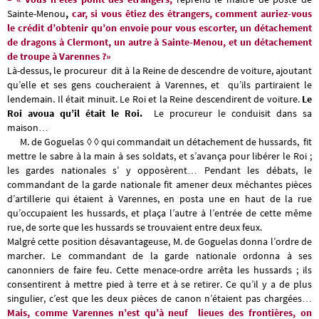
Sainte-Menou
,
car, si vous êtiez des étrangers, comment auriez-vous
le crédit d’obtenir qu’on envoie pour vous escorter, un détachement
de dragons à Clermont, un autre à Sainte-Menou, et un détachement
de troupe à Varennes ?»
Là-dessus, le procureur dit à la Reine de descendre de voiture, ajoutant
qu’elle et ses gens coucheraient à Varennes, et qu’ils partiraient le
lendemain. Il était minuit. Le Roi et la Reine descendirent de voiture.
Le
Roi avoua qu’il était le Roi.
Le procureur le conduisit dans sa
maison…
M. de Goguelas
◊ ◊
qui commandait un détachement de hussards, fit
mettre le sabre à la main à ses soldats, et s’avança pour libérer le Roi ;
les gardes nationales s’ y opposèrent… Pendant les débats, le
commandant de la garde nationale fit amener deux méchantes pièces
d’artillerie qui étaient à Varennes, en posta une en haut de la rue
qu’occupaient les hussards, et plaça l’autre à l’entrée de cette même
rue, de sorte que les hussards se trouvaient entre deux feux.
Malgré cette position désavantageuse, M. de Goguelas donna l’ordre de
marcher. Le commandant de la garde nationale ordonna à ses
canonniers de faire feu. Cette menace-ordre arrêta les hussards ; ils
consentirent à mettre pied à terre et à se retirer. Ce qu’il y a de plus
singulier, c’est que les deux pièces de canon n’étaient pas chargées…
Mais, comme Varennes n’est qu’à neuf lieues des frontières, on