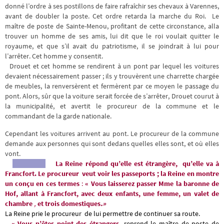
donné l’ordre à ses postillons de faire rafraîchir ses chevaux à Varennes,
avant de doubler la poste. Cet ordre retarda la marche du Roi. Le
maître de poste de Sainte-Menou, profitant de cette circonstance, alla
trouver un homme de ses amis, lui dit que le roi voulait quitter le
royaume, et que s’il avait du patriotisme, il se joindrait à lui pour
l’arrêter. Cet homme y consentit.
Drouet et cet homme se rendirent à un pont par lequel les voitures
devaient nécessairement passer ; ils y trouvèrent une charrette chargée
de meubles, la renversèrent et fermèrent par ce moyen le passage du
pont. Alors, sûr que la voiture serait forcée de s’arrêter, Drouet courut à
la municipalité, et avertit le procureur de la commune et le
commandant de la garde nationale.
Cependant les voitures arrivent au pont. Le procureur de la commune
demande aux personnes qui sont dedans quelles elles sont, et où elles
vont.
La Reine répond qu’elle est étrangère,
qu’elle va à
Francfort. Le procureur veut voir les passeports ; la Reine en montre
un conçu en ces termes
:
« Vous laisserez passer Mme la baronne de
Hof, allant à Francfort, avec deux enfants, une femme, un valet de
chambre
,
et trois domestiques
.»
La Reine prie le procureur de lui permettre de continuer sa route.
– « Vous n’êtes point des étrangers,
reprend le maître de poste de