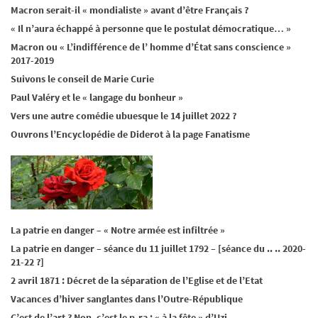
Macron serait-il « mondialiste » avant d’être Français ?
« Il n’aura échappé à personne que le postulat démocratique… »
Macron ou « L’indifférence de l’ homme d’État sans conscience »
2017-2019
Suivons le conseil de Marie Curie
Paul Valéry et le « langage du bonheur »
Vers une autre comédie ubuesque le 14 juillet 2022 ?
Ouvrons l’Encyclopédie de Diderot à la page Fanatisme
La patrie en danger – « Notre armée est infiltrée »
La patrie en danger – séance du 11 juillet 1792 – [séance du .. .. 2020-
21-22 ?]
2 avril 1871 : Décret de la séparation de l’Eglise et de l’Etat
Vacances d’hiver sanglantes dans l’Outre-République
C’est de l’art ? Non, c’est le p-ra : « à la fête » d’Uzi