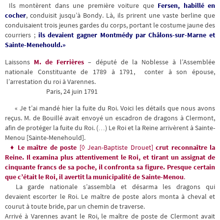
Ils montèrent dans une première voiture que
Fersen, habillé en
cocher
, conduisit jusqu’à Bondy. Là, ils prirent une vaste berline que
conduisaient trois jeunes gardes du corps, portant le costume jaune des
courriers ;
ils devaient gagner Montmédy par Châlons-sur-Marne et
Sainte-Menehould.»
Laissons
M. de Ferrières
– député de la Noblesse à l’Assemblée
nationale Constituante de 1789 à 1791, conter à son épouse,
l’arrestation du roi à Varennes.
Paris, 24 juin 1791
« Je t’ai mandé hier la fuite du Roi. Voici les détails que nous avons
reçus. M. de Bouillé avait envoyé un escadron de dragons à Clermont,
afin de protéger la fuite du Roi. (…) Le Roi et la Reine arrivèrent à Sainte-
Menou [Sainte-Menehould].
♦
Le maître de poste
[◊ Jean-Baptiste Drouet]
crut reconnaître la
Reine. Il examina plus attentivement le Roi, et tirant un assignat de
cinquante francs de sa poche, il confronta sa figure. Presque certain
que c’était le Roi, il avertit la municipalité de Sainte-Menou
.
La garde nationale s’assembla et désarma les dragons qui
devaient escorter le Roi. Le maître de poste alors monta à cheval et
courut à toute bride, par un chemin de traverse.
Arrivé à Varennes avant le Roi, le maître de poste de Clermont avait