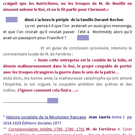
craignit que les Autrichiens, ou les troupes de M. de Bouillé ne
vinssent enlever le Roi, et on le fit partir pour Clermont.»
Ainsi s’acheva le périple de la famille Durand-Rocher.
Le roi pensa-t-il que l’on avalerait un aussi gros mensonge,
et que l’on croirait qu’il voulait passer l’été à Montmédy alors qu’il
avait un passeport pour Francfort ?
Et en guise de conclusion provisoire, retenons le
commentaire lucide de M. de Ferrières :
« Toute cette entreprise est le comble de la folie, et
dénote malheureusement dans le Roi, le projet coupable de porter
avec les troupes étrangères la guerre dans le sein de la patrie…
Voilà donc, ma bonne amie, la malheureuse catastrophe qu’ont amené
l’impéritie, le sot orgueil, la coupable ambition des prêtres et des
nobles.
J’ignore comment cela finira….»
_____________________
*
Histoire socialiste de la Révolution française
Jean Jaurès
tome 1 pp
1014-1029 Éditions Sociales 1977
**
Correspondante inédite 1789, 1790, 1791
M. de Ferrières
A. Colin