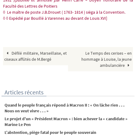
1932
/
publiée et annotée par
Henri Carré – Doyen honoraire de la
Faculté des Lettres de Poitiers
◊
Le maître de poste J.B.Drouet ( 1763- 1814 ) sièga à la Convention.
◊ ◊
Expédié par Bouillé à Varennes au devant de Louis XVI]
Défilé militaire, Marseillaise, et
Le Temps des cerises – en
ciseaux affûtés de M.Bergé
hommage à Louise, la jeune
ambulancière
Articles récents
Quand le peuple français répond à Macron II : « On lâche rien . . .
Nous on veut vivre . . . »
Le projet d’un « Président Macron » : bien achever la « candidate »
Marine Le Pen
L’abstention, piège fatal pour le peuple souverain