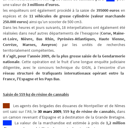
une valeur de
3 millions d’euros.
l
es enquêteurs ont également procédé à la saisie de
395000 euros
en
espèces et de
11 véhicules de grosse cylindrée (valeur marchande
250.000 euros)
ainsi qu’un scooter de 500 cm3.
Dans les heures et jours suivants, 18 interpellations ont également été
réalisées dans neuf autres départements de l’hexagone (
Corse, Maine-
et-Loire, Nièvre, Bas Rhin, Pyrénées-Atlantiques, Haute Vienne,
Corrèze, Marnes, Aveyron
) par les unités de recherches
territorialement compétentes.
Il s’agit, pour l’année 2009, de la plus grosse saisie de la Gendarmerie
nationale
.
Cette opération est le fruit d’une longue enquête judiciaire
diligentée, avec le concours technique du GIGN, à l’encontre d’un
réseau structuré de trafiquants internationaux opérant entre la
France, l’Espagne et les Pays Bas
.
Saisie de 559 kg de résine de cannabis
Les agents des brigades des douanes de Montpellier et de Nîmes
ont saisi sur l’A9, le
30 mars 2009
,
559 kg de résine de cannabis
, dans
un camion revenant d’Espagne et à destination de la Grande Bretagne.
La valeur de la marchandise est estimée à près de
1,2 million