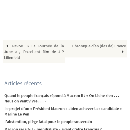
Revoir » La Journée de la
Chronique d’en (Iles de) France
Jupe « , l’excellent film de J-P
Lilienfeld
Articles récents
Quand le peuple français répond à Macron II : « On lâche rien . . .
Nous on veut vivre . . . »
Le projet d’un « Président Macron » : bien achever la « candidate »
Marine Le Pen
L’abstention, piège fatal pour le peuple souverain
Macron serait-il « mondialiste » avant d’être Français ?