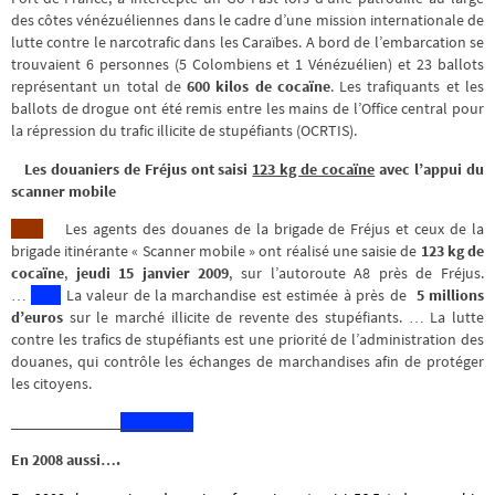
des côtes vénézuéliennes dans le cadre d’une mission internationale de
lutte contre le narcotrafic dans les Caraïbes. A bord de l’embarcation se
trouvaient 6 personnes (5 Colombiens et 1 Vénézuélien) et 23 ballots
représentant un total de
600 kilos de cocaïne
. Les trafiquants et les
ballots de drogue ont été remis entre les mains de l’Office central pour
la répression du trafic illicite de stupéfiants (OCRTIS).
Les douaniers de Fréjus ont saisi
123 kg de cocaïne
avec l’appui du
scanner mobile
Les agents des douanes de la brigade de Fréjus et ceux de la
brigade itinérante « Scanner mobile » ont réalisé une saisie de
123 kg de
cocaïne
,
jeudi 15 janvier 2009
, sur l’autoroute A8 près de Fréjus.
…
La valeur de la marchandise est estimée à près de
5 millions
d’euros
sur le marché illicite de revente des stupéfiants. … La lutte
contre les trafics de stupéfiants est une priorité de l’administration des
douanes, qui contrôle les échanges de marchandises afin de protéger
les citoyens.
En 2008 aussi….