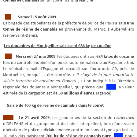
tonnes de cannabis
sur un voilier dans la Manche
Samedi 15 août 2009
La brigade des stupéfiants de la préfecture de police de Paris a saisi
une
tonne de résine de cannabis
en provenance du Maroc, à Aubervilliers
(Seine-Saint-Denis).
Les douaniers de Montpellier saisissent 684 kg de cocaïne
Mercredi 27 mai 2009
, les douanes ont saisi
684 kilos de cocaïne
lors du contrôle inopiné d’un poids lourd immatriculé au Royaume-Uni.
Le véhicule venait d’Espagne et circulait sur l’autoroute A9, près de
Montpellier, lorsqu’il a été contrôlé. «
Il s’agit de la plus importante
saisie terrestre de cocaïne en France
« , a-t-on indiqué à la Direction
régionale des douanes à Montpellier, qui précise que
la valeur
estimée de la cargaison est de
50 millions d’euros
. (agence)
Saisie de 700 kg de résine de cannabis
dans le Loiret
Le 21 avril 2009
, les gendarmes de la section de recherches
d’ORLEANS et du groupement du Loiret interpellent, lors d’une vaste
opération de police judiciaire menée contre un convoi type « go fast »
10 individus, saisissent
700 kg de résine de cannabis pure
pour