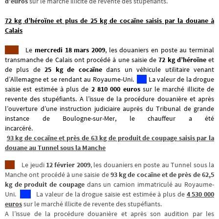
d’euros
sur le marché illicite de revente des stupéfiants.
72 kg d’héroïne et plus de 25 kg de cocaïne saisis par la douane à
Calais
Le
mercredi 18 mars 2009
, les douaniers en poste au terminal
transmanche de Calais ont procédé à une saisie de
72 kg d’héroïne
et
de plus de
25 kg de cocaïne
dans un véhicule utilitaire venant
d’Allemagne et se rendant au Royaume-Uni.
La valeur de la drogue
saisie est estimée à plus de
2 810 000 euros
sur le marché illicite de
revente des stupéfiants. A l’issue de la procédure douanière et après
l’ouverture d’une instruction judiciaire auprès du Tribunal de grande
instance de Boulogne-sur-Mer, le chauffeur a été
incarcéré.
93 kg de cocaïne et près de 63 kg de produit de coupage saisis par la
douane au Tunnel sous la
Manche
Le jeudi
12 février 2009
, les douaniers en poste au Tunnel sous la
Manche ont procédé à une saisie de
93 kg de cocaïne et de près de 62,5
kg de produit de coupage
dans un camion immatriculé au Royaume-
Uni.
La valeur de la drogue saisie est estimée à plus de
4 530 000
euros
sur le marché illicite de revente des stupéfiants.
A l’issue de la procédure douanière et après son audition par les