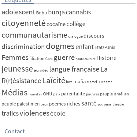
adolescent
burqa
cannabis
Bobu
citoyenneté
collège
cocaïne
communautarisme
discours
dialogue
dogmes
discrimination
enfant
Etats-Unis
Femmes
guerre
Histoire
filiation
Gaza
haute couture
jeunesse
La
langue française
jeu vidéo
Laïcité
R(r)ésistance
mafia
luxe
Marcel Duchamp
Médias
parentalité
ONU
peuple israélien
paix
pauvres
nouvel an
santé
riches
poèmes
peuple palestinien
souvenir
peur
théâtre
violences
trafics
école
Contact