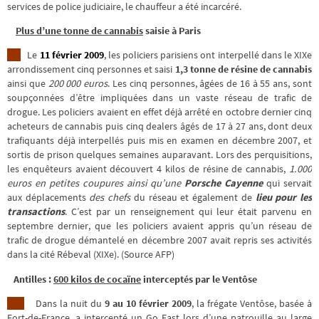
services de police judiciaire, le chauffeur a été incarcéré.
Plus d’une tonne de cannabis
saisie à Paris
Le
11 février 2009
, les policiers parisiens ont interpellé dans le XIXe
arrondissement cinq personnes et saisi
1,3 tonne de résine de cannabis
ainsi que
200 000 euros
. Les cinq personnes, âgées de 16 à 55 ans, sont
soupçonnées d’être impliquées dans un vaste réseau de trafic de
drogue. Les policiers avaient en effet déjà arrêté en octobre dernier cinq
acheteurs de cannabis puis cinq dealers âgés de 17 à 27 ans, dont deux
trafiquants déjà interpellés puis mis en examen en décembre 2007, et
sortis de prison quelques semaines auparavant. Lors des perquisitions,
les enquêteurs avaient découvert 4 kilos de résine de cannabis,
1.000
euros en petites coupures ainsi qu’une
Porsche Cayenne
qui servait
aux déplacements
des chefs
du réseau et également de
lieu pour les
transactions
. C’est par un renseignement qui leur était parvenu en
septembre dernier, que les policiers avaient appris qu’un réseau de
trafic de drogue démantelé en décembre 2007 avait repris ses activités
dans la cité Rébeval (XIXe). (Source AFP)
Antilles :
600 kilos de cocaïne
interceptés par le Ventôse
Dans la nuit du
9 au 10 février 2009
, la frégate Ventôse, basée à
Fort-de-France, a intercepté un Go Fast lors d’une patrouille au large