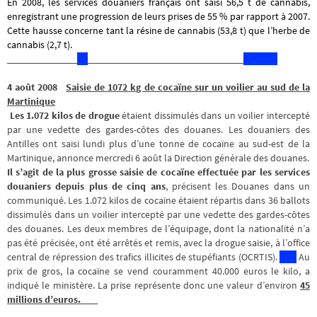
En 2008, les services douaniers français ont saisi 56,5 t de cannabis,
enregistrant une progression de leurs prises de 55 % par rapport à 2007.
Cette hausse concerne tant la résine de cannabis (53,8 t) que l’herbe de
cannabis (2,7 t).
_______________________________
4 août 2008
Saisie de 1072 kg de cocaïne sur un voilier au sud de la
Martinique
Les 1.072 kilos de drogue
étaient dissimulés dans un voilier intercepté
par une vedette des gardes-côtes des douanes.
Les douaniers des
Antilles ont saisi lundi plus d’une tonne de cocaïne au sud-est de la
Martinique, annonce mercredi 6 août la Direction générale des douanes.
Il s’agit de la plus grosse saisie de cocaïne effectuée par les services
douaniers depuis plus de cinq ans
, précisent les Douanes dans un
communiqué. Les 1.072 kilos de cocaïne étaient répartis dans 36 ballots
dissimulés dans un voilier intercepté par une vedette des gardes-côtes
des douanes. Les deux membres de l’équipage, dont la nationalité n’a
pas été précisée, ont été arrêtés et remis, avec la drogue saisie, à l’office
central de répression des trafics illicites de stupéfiants (OCRTIS).
Au
prix de gros, la cocaïne se vend couramment 40.000 euros le kilo, a
indiqué le ministère. La prise représente donc une valeur d’environ
45
millions d’euros.