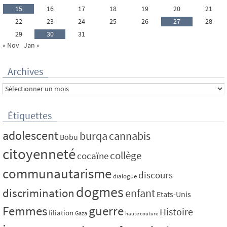
15
16
17
18
19
20
21
22
23
24
25
26
27
28
29
30
31
« Nov
Jan »
Archives
Archives
Étiquettes
adolescent
burqa
cannabis
Bobu
citoyenneté
collège
cocaïne
communautarisme
discours
dialogue
dogmes
discrimination
enfant
Etats-Unis
Femmes
guerre
Histoire
filiation
Gaza
haute couture