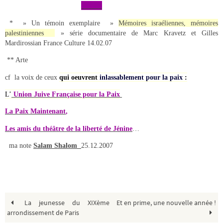
______
* » Un témoin exemplaire »
Mémoires israéliennes, mémoires
palestiniennes
»
série documentaire de Marc Kravetz et Gilles
Mardirossian France Culture 14.02.07
** Arte
cf la voix de ceux
qui oeuvrent
inlassablement pour la paix
:
L’
Union Juive Française pour la Paix
La Paix Maintenant
,
Les amis du théâtre de la liberté de Jénine
…
ma note
Salam Shalom
25.12.2007
La jeunesse du XIXème
Et en prime, une nouvelle année !
arrondissement de Paris