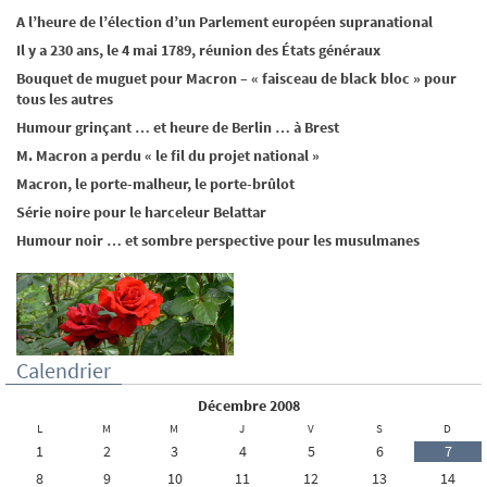
A l’heure de l’élection d’un Parlement européen supranational
Il y a 230 ans, le 4 mai 1789, réunion des États généraux
Bouquet de muguet pour Macron – « faisceau de black bloc » pour
tous les autres
Humour grinçant … et heure de Berlin … à Brest
M. Macron a perdu « le fil du projet national »
Macron, le porte-malheur, le porte-brûlot
Série noire pour le harceleur Belattar
Humour noir … et sombre perspective pour les musulmanes
Calendrier
décembre 2008
L
M
M
J
V
S
D
1
2
3
4
5
6
7
8
9
10
11
12
13
14