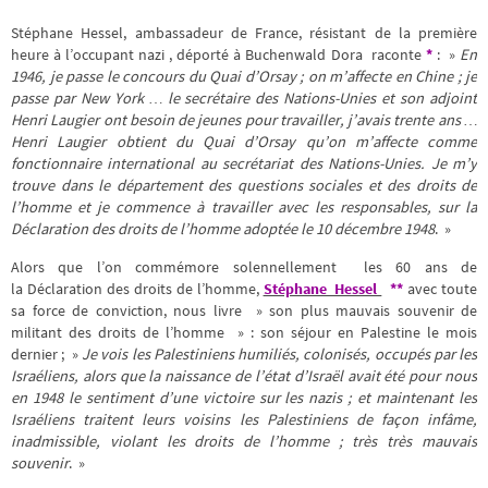
Stéphane Hessel, ambassadeur de France, résistant de la première
heure à l’occupant nazi , déporté à Buchenwald Dora raconte
*
: »
En
1946, je passe le concours du Quai d’Orsay ; on m’affecte en Chine ; je
passe par New York … le secrétaire des Nations-Unies et son adjoint
Henri Laugier ont besoin de jeunes pour travailler, j’avais trente ans …
Henri Laugier obtient du Quai d’Orsay qu’on m’affecte comme
fonctionnaire international au secrétariat des Nations-Unies. Je m’y
trouve dans le département des questions sociales et des droits de
l’homme et je commence à travailler avec les responsables, sur la
Déclaration des droits de l’homme adoptée le 10 décembre 1948
. »
Alors que l’on commémore solennellement les 60 ans de
la Déclaration des droits de l’homme,
Stéphane Hessel
**
avec toute
sa force de conviction, nous livre » son plus mauvais souvenir de
militant des droits de l’homme » : son séjour en Palestine le mois
dernier ; »
Je vois les Palestiniens humiliés, colonisés, occupés par les
Israéliens, alors que la naissance de l’état d’Israël avait été pour nous
en 1948 le sentiment d’une victoire sur les nazis ; et maintenant les
Israéliens traitent leurs voisins les Palestiniens de façon infâme,
inadmissible, violant les droits de l’homme ; très très mauvais
souvenir
. »