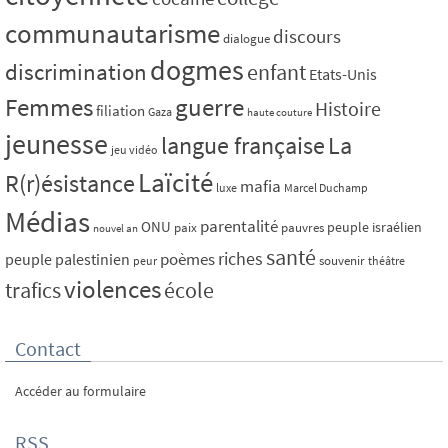
communautarisme
discours
dialogue
dogmes
discrimination
enfant
Etats-Unis
Femmes
guerre
Histoire
filiation
Gaza
haute couture
jeunesse
La
langue française
jeu vidéo
Laïcité
R(r)ésistance
mafia
luxe
Marcel Duchamp
Médias
parentalité
ONU
peuple israélien
paix
pauvres
nouvel an
santé
riches
poèmes
peuple palestinien
souvenir
peur
théâtre
violences
trafics
école
Contact
Accéder au formulaire
RSS