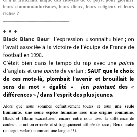
leurs communautarismes, leurs dieux, leurs religieux et leurs
riches ?
_______________________________
♦ ♦ ♦
B
lack
B
lanc
B
eur
l’expression « sonnait » bien ; on
l’avait associée à la victoire de l’équipe de France de
football en 1998.
C’était bien dans le tempo du rap avec une
pointe
d’anglais et une
pointe
de verlan ;
SAUF que le choix
de ces mots-là,
plombait l’avenir et brouillait le
sens du mot
«
égalité »
/en
pointant
des «
différences » / dans l’esprit des plus jeunes.
une seule
Alors que nous sommes définitivement toutes et tous
humanité
une seule espèce humaine avec une origine commune
,
,
Black
Blanc
et
exacerbaient encore entre nous avec la différence de
Beur
couleur, la notion erronée et si tragiquement utilisée de race ;
, arabe
(en argot verlan) nommant une langue
(1)
.