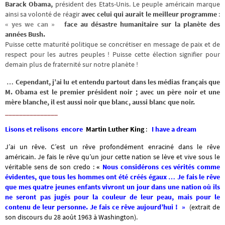
Barack Obama,
président des Etats-Unis. Le peuple américain marque
ainsi sa volonté de réagir
avec celui qui aurait le meilleur programme
:
« yes we can »
face au désastre humanitaire sur la planète des
années Bush.
Puisse cette maturité politique se concrétiser en message de paix et de
respect pour les autres peuples ! Puisse cette élection signifier pour
demain plus de fraternité sur notre planète !
… Cependant, j’ai lu et entendu partout dans les médias français que
M. Obama est le premier président noir ; avec un père noir et une
mère blanche, il est aussi noir que blanc, aussi blanc que noir.
_______________
Lisons et relisons encore
Martin Luther King
:
I have a dream
J’ai un rêve. C’est un rêve profondément enraciné dans le rêve
américain. Je fais le rêve qu’un jour cette nation se lève et vive sous le
véritable sens de son credo :
«
Nous considérons ces vérités comme
évidentes, que tous les hommes ont été créés égaux
… Je fais le rêve
que mes quatre jeunes enfants vivront un jour dans une nation où ils
ne seront pas jugés pour la couleur de leur peau, mais pour le
contenu de leur personne.
Je fais ce rêve aujourd’hui !
»
(extrait de
son discours du 28 août 1963 à Washington).