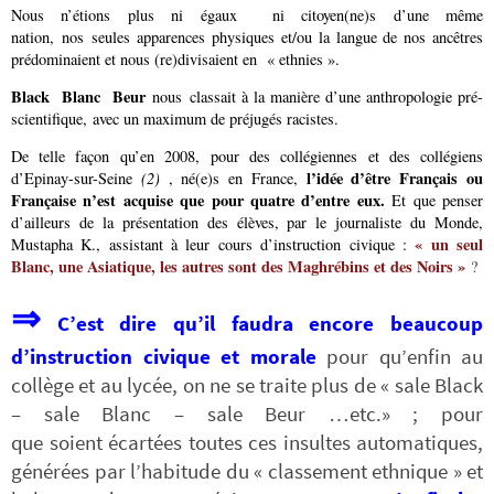
Nous n’étions plus ni égaux ni citoyen(ne)s d’une même
nation, nos seules apparences physiques et/ou la langue de nos ancêtres
prédominaient et nous (re)divisaient en « ethnies ».
Black Blanc Beur
nous classait à la manière d’une anthropologie pré-
scientifique, avec un maximum de préjugés racistes.
De telle façon qu’en 2008, pour des collégiennes et des collégiens
l’idée d’être Français ou
d’Epinay-sur-Seine
(2)
, né(e)s en France,
Française n’est acquise que pour quatre d’entre eux.
Et que penser
d’ailleurs de la présentation des élèves, par le journaliste du Monde,
«
un seul
Mustapha K., assistant à leur cours d’instruction civique :
Blanc, une Asiatique,
les autres sont des Maghrébins et des Noirs
»
?
⇒
C’est dire qu’il faudra encore beaucoup
d’instruction civique et morale
pour qu’enfin au
collège et au lycée, on ne se traite plus de « sale Black
– sale Blanc – sale Beur …etc.» ; pour
que soient écartées toutes ces insultes automatiques,
générées par l’habitude du « classement ethnique » et