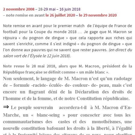
2 novembre 2008
– 28-
29 mai – 16 juin 2018
–
note remise en avant
le 26 juillet 2020
–
le 29 novembre 2020
Note remise en avant pour le premier match de l’équipe de France de
football pour la Coupe du monde 2018 … Je gage que M. Macron se
réjouira « du pognon de dingue » que cela rapporte aux riches qui
savent s’enrichir, comme il s’est indigné « du pognon de dingue » que
l’on donne aux pauvres qui ne savent que rester pauvres.
(en direct du
salon vert de l’Élysée le 12 juin 2018).
N
ote revue le
28 mai 2018, alors que M. Macron, président de la
République française se définit comme « un mâle blanc »
.
Non seulement, le langage de M. Macron n’est qu’un radotage
de – formule -raciste- éculée- de- couleur- de- peau, mais c’est
encore un flagrant déni de la Déclaration des droits de
l’homme et de la femme, et de notre Constitution républicaine.
⇒
Le peuple souverain accordera-t-il à M. Macron d’En-
Marche, un « blanc-seing » pour concocter avec tous les
communautarismes des castes et des monothéismes, une
nouvelle constitution bafouant les droits à la liberté, à l’égalité
et à la fraternité laïque des citoyens de ce pays, pour glorifier