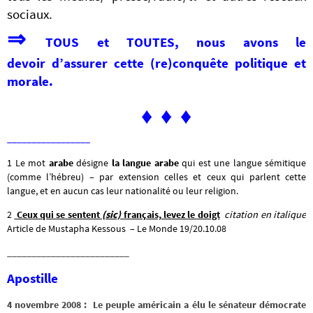
sociaux.
⇒
TOUS et TOUTES, nous avons le
devoir
d’assurer cette (re)conquête politique et
morale.
♦ ♦ ♦
_________________
1 Le mot
arabe
désigne
la langue arabe
qui est une langue sémitique
(comme l’hébreu) – par extension celles et ceux qui parlent cette
langue, et en aucun cas leur nationalité ou leur religion.
2
Ceux qui se sentent
(sic)
français, levez le doigt
citation en italique
Article de Mustapha Kessous – Le Monde 19/20.10.08
_________________________
Apostille
4 novembre 2008 :
Le peuple américain a élu le sénateur démocrate