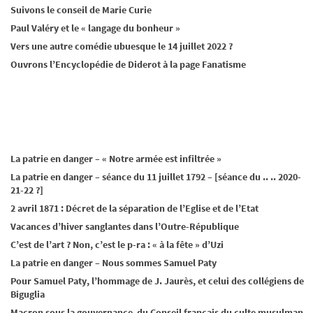
Suivons le conseil de Marie Curie
Paul Valéry et le « langage du bonheur »
Vers une autre comédie ubuesque le 14 juillet 2022 ?
Ouvrons l’Encyclopédie de Diderot à la page Fanatisme
La patrie en danger – « Notre armée est infiltrée »
La patrie en danger – séance du 11 juillet 1792 – [séance du .. .. 2020-
21-22 ?]
2 avril 1871 : Décret de la séparation de l’Eglise et de l’Etat
Vacances d’hiver sanglantes dans l’Outre-République
C’est de l’art ? Non, c’est le p-ra : « à la fête » d’Uzi
La patrie en danger – Nous sommes Samuel Paty
Pour Samuel Paty, l’hommage de J. Jaurès, et celui des collégiens de
Biguglia
Macron sous la gouvernance du Conseil français du culte musulman