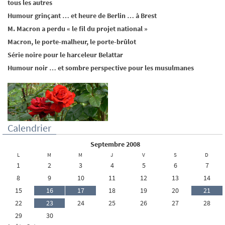
tous les autres
Humour grinçant … et heure de Berlin … à Brest
M. Macron a perdu « le fil du projet national »
Macron, le porte-malheur, le porte-brûlot
Série noire pour le harceleur Belattar
Humour noir … et sombre perspective pour les musulmanes
Calendrier
septembre 2008
L
M
M
J
V
S
D
1
2
3
4
5
6
7
8
9
10
11
12
13
14
15
16
17
18
19
20
21
22
23
24
25
26
27
28
29
30