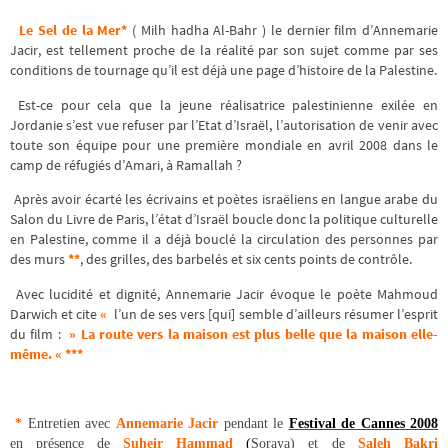
Le Sel de la Mer*
( Milh hadha Al-Bahr ) le dernier film d’Annemarie
Jacir, est tellement proche de la réalité par son sujet comme par ses
conditions de tournage qu’il est déjà une page d’histoire de la Palestine.
Est-ce pour cela que la jeune réalisatrice palestinienne exilée en
Jordanie s’est vue refuser par l’Etat d’Israël, l’autorisation de venir avec
toute son équipe pour une première mondiale en avril 2008 dans le
camp de réfugiés d’Amari, à Ramallah ?
Après avoir écarté les écrivains et poètes israëliens en langue arabe du
Salon du Livre de Paris, l’état d’Israël boucle donc la politique culturelle
en Palestine, comme il a déjà bouclé la circulation des personnes par
des murs
**
, des grilles, des barbelés et six cents points de contrôle.
Avec lucidité et dignité, Annemarie Jacir évoque le poète Mahmoud
Darwich et cite
«
l’un de ses vers [qui] semble d’ailleurs résumer l’esprit
du film :
» La route vers la maison est plus belle que la maison elle-
même. « ***
*
Entretien avec
Annemarie Jacir
pendant le
Festival de Cannes 2008
en présence de
Suheir Hammad
(
Soraya) et de
Saleh Bakri