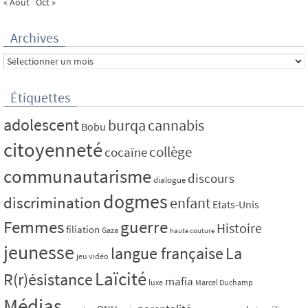
« Août
Oct »
Archives
Archives
Étiquettes
adolescent
burqa
cannabis
Bobu
citoyenneté
collège
cocaïne
communautarisme
discours
dialogue
dogmes
discrimination
enfant
Etats-Unis
Femmes
guerre
Histoire
filiation
Gaza
haute couture
jeunesse
La
langue française
jeu vidéo
Laïcité
R(r)ésistance
mafia
luxe
Marcel Duchamp
Médias