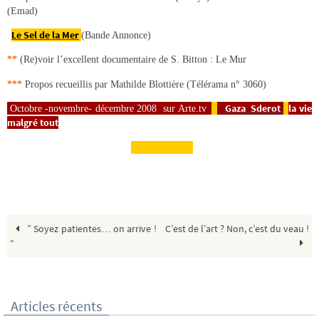
(Emad)
Le Sel de la Mer
(Bande Annonce)
**
(Re)voir l’excellent documentaire de S. Bitton : Le Mur
***
Propos recueillis par Mathilde Blottière (Télérama n° 3060)
Gaza Sderot
la vie
Octobre -novembre- décembre
2008 sur Arte.
tv
malgré tout
” Soyez patientes… on arrive !
C’est de l’art ? Non, c’est du veau !
“
Articles récents