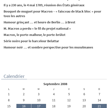
Il y a 230 ans, le 4 mai 1789, réunion des États généraux
Bouquet de muguet pour Macron – « faisceau de black bloc » pour
tous les autres
Humour grinçant … et heure de Berlin … à Brest
M. Macron a perdu « le fil du projet national »
Macron, le porte-malheur, le porte-brûlot
Série noire pour le harceleur Belattar
Humour noir … et sombre perspective pour les musulmanes
Calendrier
septembre 2008
L
M
M
J
V
S
D
1
2
3
4
5
6
7
8
9
10
11
12
13
14
15
16
17
18
19
20
21