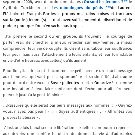
septembre 2008, avec deux documentaires :
Où sont les femmes ?
**
de
Cyril de Turckheim et
Les monologues du pénis
***
de Laurent
Fléchaire et François Bordes ; propos masculins croisés et toniques
sur la
femme
…
mais avec suffisamment de discrétion et de
(ou les)
(s)
pudeur pour que l’on n’en sache pas trop….
J’ai préféré le second où en groupe, ils trouvent le courage de
parler vrai, de chercher à mieux réfléchir sur eux-mêmes, à mieux
comprendre leur vie de couple. Ils disent sans tabou leur souffrance,
leur peur mais aussi l’attachement à leurs enfants, et leur formidable
envie d’être heureux avec celle(s) qu’ils aiment.
Pour finir, ils adressent chacun
un court message
sur une petite ardoise
aux femmes, qui vaut par sa spontanéité et sa sincérité. J’ai craqué
pour deux d’entre eux : »
Soyez patientes
» et »
On arrive !
» comme
une invitation à leur faire confiance dont l’écho pourrait sûrement
parvenir jusqu’à la gent féminine…
…Rassurée qu’elle serait par leurs messages aux hommes : » Ouvrez-
vous, n’ayez pas peur ! « , » Soyez authentiques « , » Affrontez vos
propres faiblesses « .
Ainsi, une fois banalisée la » libération sexuelle « , on pourra repenser
aux devoirs que confère le plaisir de donner la vie à d’adorables