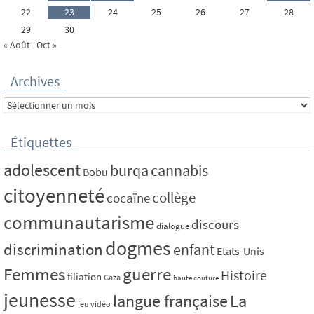
22
23
24
25
26
27
28
29
30
« Août
Oct »
Archives
Archives
Étiquettes
adolescent
burqa
cannabis
Bobu
citoyenneté
collège
cocaïne
communautarisme
discours
dialogue
dogmes
discrimination
enfant
Etats-Unis
Femmes
guerre
Histoire
filiation
Gaza
haute couture
jeunesse
La
langue française
jeu vidéo