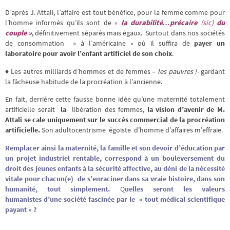
D’après J. Attali, l’affaire est tout bénéfice, pour la femme comme pour
l’homme informés qu’ils sont de
«
la durabilité…précaire
(sic)
du
couple »
,
définitivement séparés mais égaux. Surtout dans nos sociétés
de consommation » à l’américaine » où il suffira de
payer un
laboratoire pour avoir l’enfant artificiel de son choix
.
♦ Les autres milliards d’hommes et de femmes –
les pauvres !-
gardant
la fâcheuse habitude de la procréation à l’ancienne.
En fait, derrière cette fausse bonne idée qu’une maternité totalement
artificielle serait
la
libération des femmes,
la vision d’avenir de M.
Attali se cale uniquement sur le succès commercial de la procréation
artificielle.
Son adultocentrisme égoïste d’homme d’affaires m’effraie.
Remplacer ainsi la maternité, la famille et son devoir d’éducation par
un projet industriel rentable, correspond à un bouleversement du
droit des jeunes enfants à la sécurité affective, au déni de la nécessité
vitale pour chacun(e) de s’enraciner dans sa vraie histoire, dans son
humanité, tout simplement.
Q
uelles seront les valeurs
humanistes d’une société fascinée par le « tout médical scientifique
payant » ?