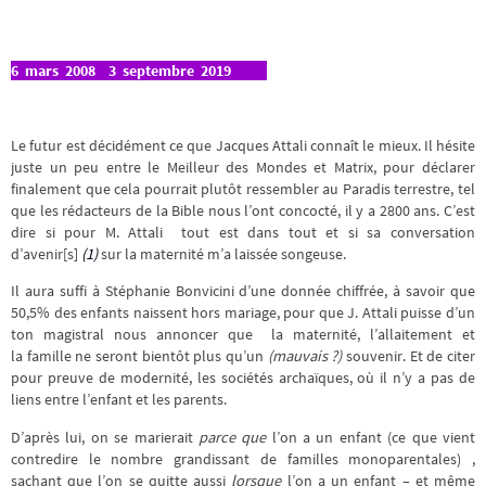
6 mars 2008 3 septembre 2019
Le futur est décidément ce que Jacques Attali connaît le mieux. Il hésite
juste un peu entre le Meilleur des Mondes et Matrix, pour déclarer
finalement que cela pourrait plutôt ressembler au Paradis terrestre, tel
que les rédacteurs de la Bible nous l’ont concocté, il y a 2800 ans. C’est
dire si pour M. Attali tout est dans tout et si sa conversation
d’avenir[s]
(1)
sur la maternité m’a laissée songeuse.
Il aura suffi à Stéphanie Bonvicini d’une donnée chiffrée, à savoir que
50,5% des enfants naissent hors mariage, pour que J. Attali puisse d’un
ton magistral nous annoncer que la maternité, l’allaitement et
la famille ne seront bientôt plus qu’un
(mauvais ?)
souvenir. Et de citer
pour preuve de modernité, les sociétés archaïques, où il n’y a pas de
liens entre l’enfant et les parents.
D’après lui, on se marierait
parce que
l’on a un enfant (ce que vient
contredire le nombre grandissant de familles monoparentales) ,
sachant que l’on se quitte aussi
lorsque
l’on a un enfant – et même