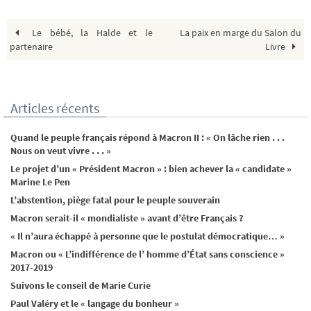
Le bébé, la Halde et le
La paix en marge du Salon du
partenaire
Livre
Articles récents
Quand le peuple français répond à Macron II : « On lâche rien . . .
Nous on veut vivre . . . »
Le projet d’un « Président Macron » : bien achever la « candidate »
Marine Le Pen
L’abstention, piège fatal pour le peuple souverain
Macron serait-il « mondialiste » avant d’être Français ?
« Il n’aura échappé à personne que le postulat démocratique… »
Macron ou « L’indifférence de l’ homme d’État sans conscience »
2017-2019
Suivons le conseil de Marie Curie
Paul Valéry et le « langage du bonheur »