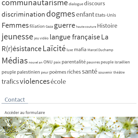
communautarisme
discours
dialogue
dogmes
discrimination
enfant
Etats-Unis
Femmes
guerre
Histoire
filiation
Gaza
haute couture
jeunesse
La
langue française
jeu vidéo
Laïcité
R(r)ésistance
mafia
luxe
Marcel Duchamp
Médias
parentalité
ONU
peuple israélien
paix
pauvres
nouvel an
santé
riches
poèmes
peuple palestinien
souvenir
peur
théâtre
violences
trafics
école
Contact
Accéder au formulaire
RSS