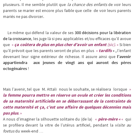
plusieurs. Il me semble plutôt que
la chance des enfants
de voir leurs
parents se marier est encore plus faible que celle de voir leurs parents
mariés ne pas divorcer.
Le même qui défend la valeur de ses
300 décisions pour la libération
de la croissance
, les juge là si peu applicables et/ou efficaces qu’il avoue
que
»
ça coûtera de plus en plus cher d’avoir un enfant
(sic)
. »
Si bien
qu’il prévoit que les parents seront de plus en plus
»
tardifs
« ,
l’enfant
devenant leur signe extérieur de richesse.
Il assure ainsi que
l’avenir
appartiendra aux jeunes de vingt ans qui auront des pères
octogénaires
!
Mais l’avenir, tel que M. Attali nous le souhaite, se réalisera lorsque
»
la femme pourra mettre en réserve un ovule et créer les conditions
de sa maternité artificielle en se débarrassant de la contrainte de
cette maternité et ça, c’est une affaire de quelques décennies mais
pas plus
. »
A nous d’imaginer la silhouette solitaire du (de la)
«
père-mère «
«
qui
se profilera devant la vitre de l’utérus artificiel, pendant la
visite au
foetus
du week-end …