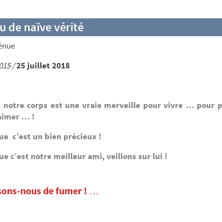
u de naïve vérité
génue
015 /
25 juillet 2018
 notre corps est une vraie merveille pour vivre … pour 
aimer … !
e c’est un bien précieux !
e c’est notre meilleur ami, veillons sur lui !
sons-nous de fumer !
…