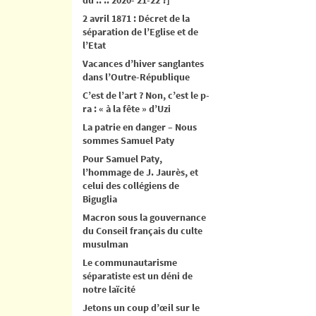
2 avril 1871 : Décret de la
séparation de l’Eglise et de
l’Etat
Vacances d’hiver sanglantes
dans l’Outre-République
C’est de l’art ? Non, c’est le p-
ra : « à la fête » d’Uzi
La patrie en danger – Nous
sommes Samuel Paty
Pour Samuel Paty,
l’hommage de J. Jaurès, et
celui des collégiens de
Biguglia
Macron sous la gouvernance
du Conseil français du culte
musulman
Le communautarisme
séparatiste est un déni de
notre laïcité
Jetons un coup d’œil sur le