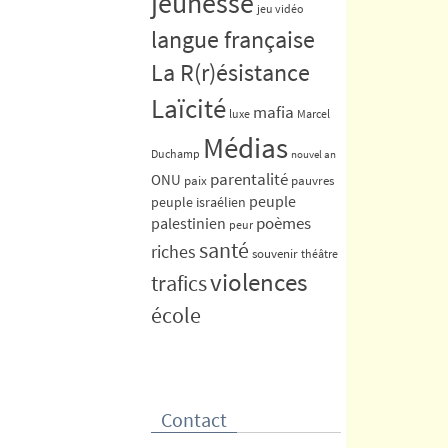
jeunesse
jeu vidéo
langue française
La R(r)ésistance
Laïcité
mafia
luxe
Marcel
Médias
Duchamp
nouvel an
parentalité
ONU
paix
pauvres
peuple
peuple israélien
poèmes
palestinien
peur
santé
riches
souvenir
théâtre
violences
trafics
école
Contact