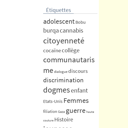
Étiquettes
adolescent
Bobu
burqa
cannabis
citoyenneté
collège
cocaïne
communautaris
me
discours
dialogue
discrimination
dogmes
enfant
Femmes
Etats-Unis
guerre
filiation
Gaza
haute
Histoire
couture