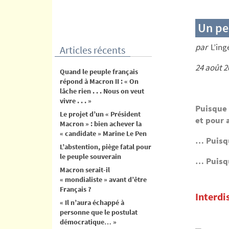
contenu
Un pe
par
L’in
Articles récents
24 août 2
Quand le peuple français
répond à Macron II : « On
lâche rien . . . Nous on veut
vivre . . . »
Puisque
Le projet d’un « Président
et pour 
Macron » : bien achever la
« candidate » Marine Le Pen
… Puisqu
L’abstention, piège fatal pour
le peuple souverain
… Puisqu
Macron serait-il
« mondialiste » avant d’être
Français ?
Interdi
« Il n’aura échappé à
personne que le postulat
démocratique… »